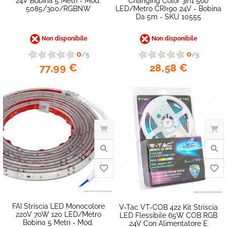
24V Bobina 5 Metri - Mod.
Changing Color 3in1 560
5085/300/RGBNW
LED/metro CRI≥90 24V - Bobina
Da 5m - SKU 10555
Non disponibile
Non disponibile
0
0
/5
/5
77,99 €
28,58 €
favorite_border
FAI Striscia LED Monocolore
V-Tac VT-COB 422 Kit Striscia
220V 70W 120 LED/metro
LED Flessibile 65W COB RGB
Bobina 5 Metri - Mod.
24V Con Alimentatore E