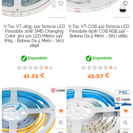
V-Tac VT-2835-120 Striscia LED
V-Tac VT-COB 422 Striscia LED
Flessibile 70W SMD Changing
Flessibile 65W COB RGB 24V -
Color 3in1 120 LED/metro 24V
Bobina Da 5 Metri - SKU 2880
favorite_border
IP65 - Bobina Da 5 Metri - SKU
2898
Disponibile
Disponibile
0
0
/5
/5
41,25 €
45,97 €