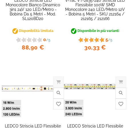
LEDCO Striscia LED
V-Tac VT-2835-240 Striscia LED
Monocolore Bianco Dinamico
Flessibile 100W SMD
3in1 24V 120 LED/metro -
Monocolore 240 LED/metro 12V
Bobina Da 5 Metri - Mod.
- Bobina 5 Metri - SKU 212164 /
SL120BD20
212165 / 212166
Disponibilità limitata
Disponibile in più varianti
0
5
/5
/5
88,90 €
30,33 €
favorite_border
LEDCO Striscia LED Flessibile
LEDCO Striscia LED Flessibile