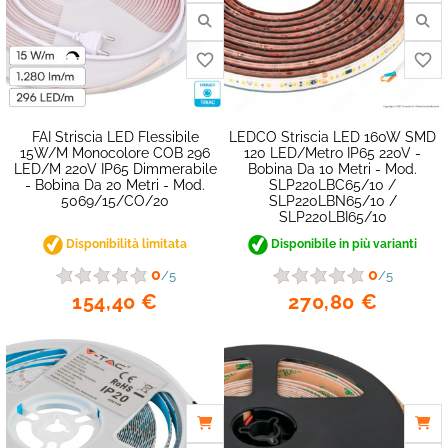
FAI Striscia LED Flessibile
LEDCO Striscia LED 160W SMD
15W/m Monocolore COB 296
120 LED/metro IP65 220V -
LED/m 220V IP65 Dimmerabile
Bobina Da 10 Metri - Mod.
- Bobina Da 20 Metri - Mod.
SLP220LBC65/10 /
5069/15/CO/20
SLP220LBN65/10 /
SLP220LBI65/10
favorite_border
Disponibilità limitata
Disponibile in più varianti
0
0
/5
/5
154,40 €
270,80 €