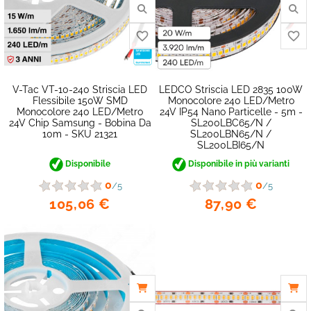
V-Tac VT-10-240 Striscia LED
LEDCO Striscia LED 2835 100W
Flessibile 150W SMD
Monocolore 240 LED/metro
Monocolore 240 LED/metro
24V IP54 Nano Particelle - 5m -
24V Chip Samsung - Bobina Da
SL200LBC65/N /
10m - SKU 21321
SL200LBN65/N /
SL200LBI65/N
Disponibile
Disponibile in più varianti
0
0
/5
/5
105,06 €
87,90 €
favorite_border