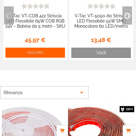
V-Tac VT-5050-60 Striscia
V-Tac VT-COB 422 Striscia
LED Flessibile 55W SMD
LED Flessibile 65W COB RGB
Monocolore 60 LED/metro
24V - Bobina da 5 metri - SKU
IP65 12V - Bobina 5m - SKU
2880
212149 / 212150 / 212148
13,48 €
45,97 €
Vedi
AGGIUNGI

Rilevanza