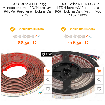
LEDCO Striscia LED 2835
LEDCO Striscia LED RGB 60
Monocolore 120 LED/metro 24V
LED/metro 24V Subacquea
IP65 Per Pescherie - Bobina Da
IP68 - Bobina Da 5 Metri - Mod
5 Metri
SL72RGB68
Disponibilità limitata
Disponibilità limitata
0
0
/5
/5
88,90 €
116,90 €
favorite_border