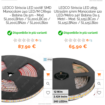
LEDCO Striscia LED 100W SMD
LEDCO Striscia LED 2835
Monocolore 240 LED/m CRI≥90
Ultraslim 5mm Monocolore 120
- Bobina Da 5m - Mod.
LED/metro 24V Bobina Da 5
SL200LBH20 / SL200LBC20 /
Metri - Mod. SL125LBC20 /
favorite_border
SL200LBN20 / SL200LBI20
SL125LBN20 / SL125LBI20
Disponibile in più varianti
Disponibile in più varianti
0
0
/5
/5
87,90 €
65,90 €