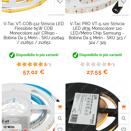
V-Tac VT-COB-512 Striscia LED
V-Tac PRO VT-5-120 Striscia
Flessibile 65W COB
LED 2835 Monocolore 120
Monocolore 24V CRI≥90 -
LED/metro Chip Samsung -
Bobina Da 5 Metri - SKU 212649
Bobina Da 5 Metri - SKU 323 /
/ 212650 / 212651
324 / 325
Disponibile in più varianti
Disponibile in più varianti
favorite_border
5
0
/5
/5
57,02 €
27,55 €