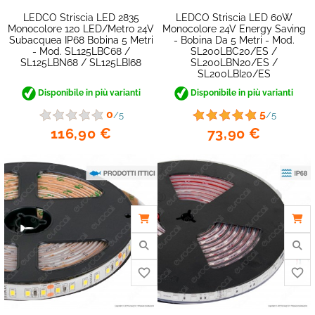
LEDCO Striscia LED 2835
LEDCO Striscia LED 60W
Monocolore 120 LED/metro 24V
Monocolore 24V Energy Saving
Subacquea IP68 Bobina 5 Metri
- Bobina Da 5 Metri - Mod.
- Mod. SL125LBC68 /
SL200LBC20/ES /
SL125LBN68 / SL125LBI68
SL200LBN20/ES /
SL200LBI20/ES
Disponibile in più varianti
Disponibile in più varianti
0
5
/5
/5
favorite_border
116,90 €
73,90 €