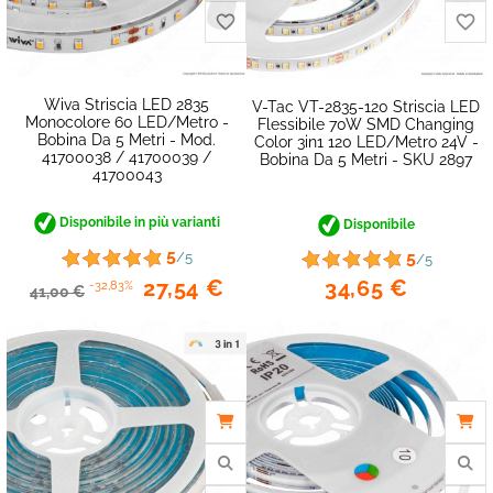
favorite_border
Wiva Striscia LED 2835
V-Tac VT-2835-120 Striscia LED
Monocolore 60 LED/metro -
Flessibile 70W SMD Changing
Bobina Da 5 Metri - Mod.
Color 3in1 120 LED/metro 24V -
41700038 / 41700039 /
Bobina Da 5 Metri - SKU 2897
41700043
Disponibile in più varianti
Disponibile
5
5
/5
/5
34,65 €
27,54 €
-32,83%
41,00 €