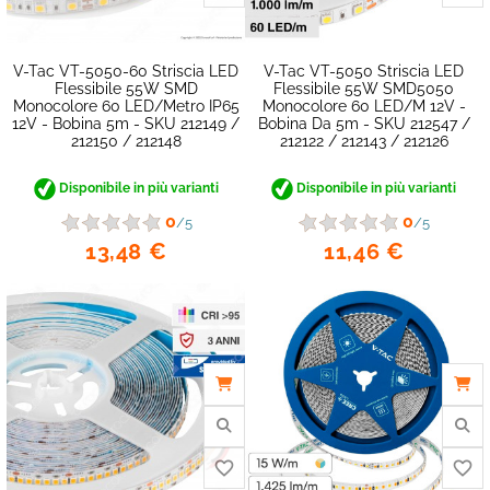
V-Tac VT-5050-60 Striscia LED
V-Tac VT-5050 Striscia LED
Flessibile 55W SMD
Flessibile 55W SMD5050
Monocolore 60 LED/metro IP65
Monocolore 60 LED/m 12V -
12V - Bobina 5m - SKU 212149 /
Bobina Da 5m - SKU 212547 /
212150 / 212148
212122 / 212143 / 212126
Disponibile in più varianti
Disponibile in più varianti
0
0
/5
/5
13,48 €
11,46 €
favorite_border