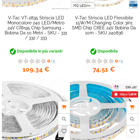
V-Tac VT-2835 Striscia LED
V-Tac Striscia LED Flessibile
Monocolore 240 LED/metro
15W/m Changing Color 3in1
24V CRI≥95 Chip Samsung -
SMD Chip CREE 24V Bobina Da
Bobina Da 10 Metri - SKU - 331
10m - SKU 240836
/ 332 / 333
Disponibile in più varianti
Disponibile
0
0
/5
/5
109,34 €
74,51 €
favorite_border