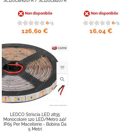
SL120LBN20/R / SL120LBI20/R
Non disponibile
Non disponibile
0
0
/5
/5
126,60 €
16,04 €
LEDCO Striscia LED 2835
Monocolore 120 LED/metro 24V
IP65 Per Macellerie - Bobina Da
favorite_border
5 Metri