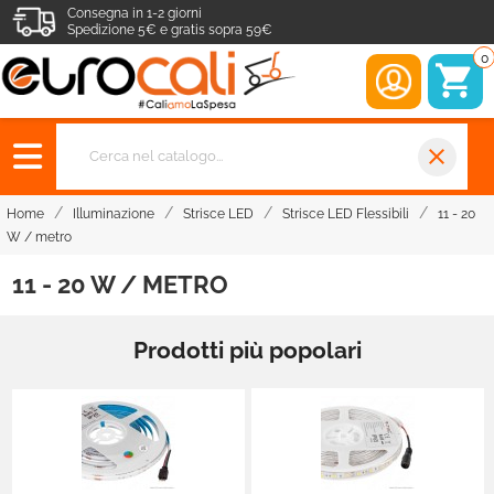
Consegna in 1-2 giorni
Spedizione 5€ e gratis sopra 59€
0
close
Home
Illuminazione
Strisce LED
Strisce LED Flessibili
11 - 20
W / metro
11 - 20 W / METRO
Prodotti più popolari