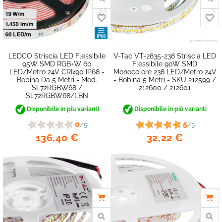
LEDCO Striscia LED Flessibile
V-Tac VT-2835-238 Striscia LED
95W SMD RGB+W 60
Flessibile 90W SMD
LED/metro 24V CRI≥90 IP68 -
Monocolore 238 LED/metro 24V
Bobina Da 5 Metri - Mod.
- Bobina 5 Metri - SKU 212599 /
SL72RGBW68 /
212600 / 212601
SL72RGBW68/LBN
Disponibile in più varianti
Disponibile in più varianti
0
5
/5
/5
136,40 €
32,22 €
favorite_border