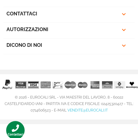
favorite_border

CONTATTACI

AUTORIZZAZIONI

DICONO DI NOI
© 2026 - EUROCALI SRL - VIA MAESTRI DEL LAVORO, 8 - 60022
CASTELFIDARDO (AN) - PARTITA IVA E CODICE FISCALE: 02425320427 - TEL:
0714606523 - E-MAIL
VENDITE@EUROCALI.IT
Contattaci