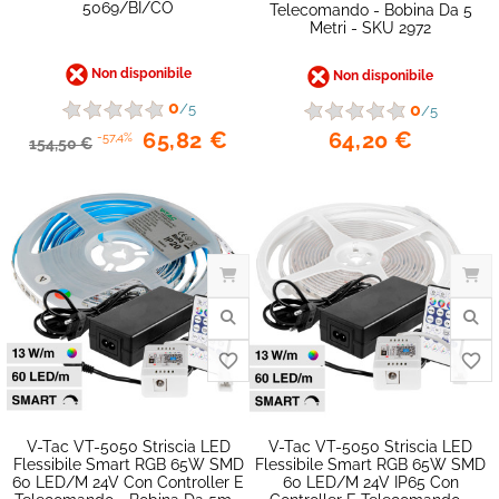
5069/BI/CO
Telecomando - Bobina Da 5
Metri - SKU 2972
Non disponibile
Non disponibile
0
0
/5
/5
64,20 €
65,82 €
-57,4%
154,50 €
favorite_border
V-Tac VT-5050 Striscia LED
V-Tac VT-5050 Striscia LED
Flessibile Smart RGB 65W SMD
Flessibile Smart RGB 65W SMD
60 LED/m 24V Con Controller E
60 LED/m 24V IP65 Con