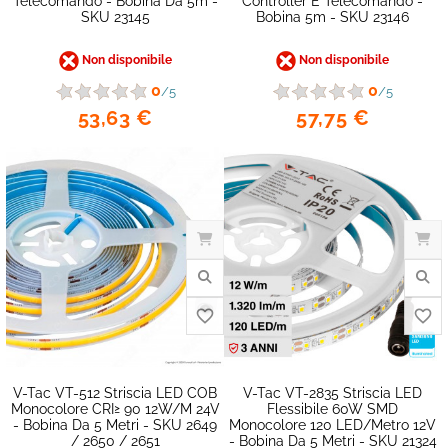
Telecomando - Bobina Da 5m -
Controller E Telecomando -
SKU 23145
Bobina 5m - SKU 23146
Non disponibile
Non disponibile
0
0
/5
/5
53,63 €
57,75 €
favorite_border
V-Tac VT-512 Striscia LED COB
V-Tac VT-2835 Striscia LED
Monocolore CRI≥ 90 12W/M 24V
Flessibile 60W SMD
- Bobina Da 5 Metri - SKU 2649
Monocolore 120 LED/metro 12V
/ 2650 / 2651
- Bobina Da 5 Metri - SKU 21324