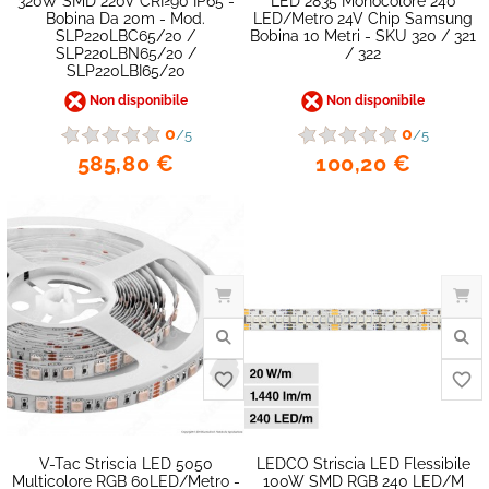
320W SMD 220V CRI≥90 IP65 -
LED 2835 Monocolore 240
Bobina Da 20m - Mod.
LED/metro 24V Chip Samsung
SLP220LBC65/20 /
Bobina 10 Metri - SKU 320 / 321
SLP220LBN65/20 /
/ 322
SLP220LBI65/20
Non disponibile
Non disponibile
0
0
/5
/5
585,80 €
100,20 €
V-Tac Striscia LED 5050
LEDCO Striscia LED Flessibile
Multicolore RGB 60LED/metro -
100W SMD RGB 240 LED/m