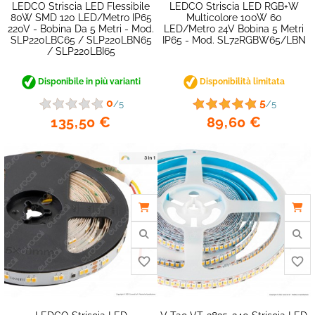
LEDCO Striscia LED Flessibile
LEDCO Striscia LED RGB+W
80W SMD 120 LED/metro IP65
Multicolore 100W 60
220V - Bobina Da 5 Metri - Mod.
LED/metro 24V Bobina 5 Metri
SLP220LBC65 / SLP220LBN65
IP65 - Mod. SL72RGBW65/LBN
/ SLP220LBI65
Disponibile in più varianti
Disponibilità limitata
0
5
/5
/5
135,50 €
89,60 €
favorite_border