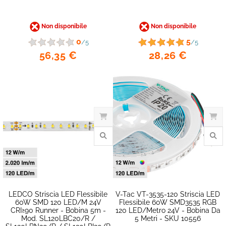
Non disponibile
Non disponibile
0
5
/5
/5
56,35 €
28,26 €
favorite_border
LEDCO Striscia LED Flessibile
V-Tac VT-3535-120 Striscia LED
60W SMD 120 LED/m 24V
Flessibile 60W SMD3535 RGB
CRI≥90 Runner - Bobina 5m -
120 LED/metro 24V - Bobina Da
Mod. SL120LBC20/R /
5 Metri - SKU 10556