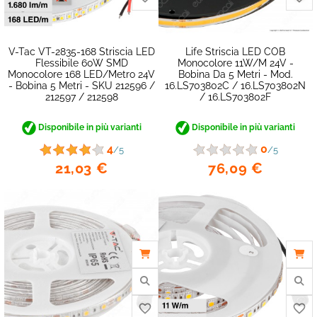
V-Tac VT-2835-168 Striscia LED
Life Striscia LED COB
Flessibile 60W SMD
Monocolore 11W/m 24V -
Monocolore 168 LED/metro 24V
Bobina Da 5 Metri - Mod.
- Bobina 5 Metri - SKU 212596 /
16.LS703802C / 16.LS703802N
212597 / 212598
/ 16.LS703802F
Disponibile in più varianti
Disponibile in più varianti
4
0
/5
/5
21,03 €
76,09 €
favorite_border