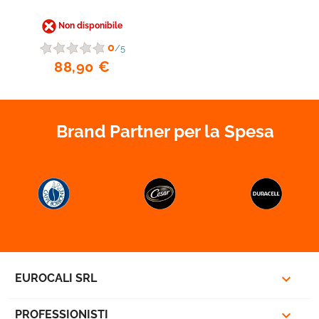
Non disponibile
0
/5
88,90 €
Brand Partner per la Spesa



EUROCALI SRL

PROFESSIONISTI