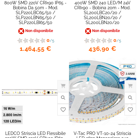
800W SMD 220V CRI≥90 IP65 -
400W SMD 240 LED/m 24V
Bobina Da 50m - Mod.
CRI≥90 - Bobina 20m - Mod.
SLP220LBC65/50 /
SL200LBC20/20 /
SLP220LBN65/50 /
SL200LBN20/20 /
SLP220LBI65/50
SL200LBN20/20
Non disponibile
Non disponibile
0
0
/5
/5
1.464,55 €
436,90 €
LEDCO Striscia LED Flessibile
V-Tac PRO VT-10-24 Striscia
favorite_border