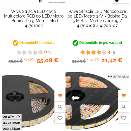
favorite_border
Wiva Striscia LED 5050
Wiva Striscia LED Monocolore
Multicolore RGB 60 LED/metro
60 LED/metro 24V - Bobina Da
- Bobina Da 5 Metri - Mod.
5 Metri - Mod. 41700105 /
41701002
41700106 / 41700107
Disponibilità limitata
Disponibile in più varianti
0
4
/5
/5
55,08 €
21,42 €
-6,56%
-32,96%
58,95 €
31,95 €