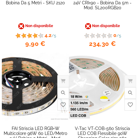
Bobina Da 5 Metri - SKU 2120
24V CRI≥90 - Bobina Da 5m -
Mod. SL200RGB20
favorite_border
Non disponibile
Non disponibile
4.2
0
/5
/5
9,90 €
234,30 €
FAI Striscia LED RGB+W
V-Tac VT-COB-560 Striscia
Multicolore 96W 60 LED/metro
LED COB Flessibile 90W