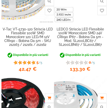
V-Tac VT-5730-120 Striscia LED
LEDCO Striscia LED Flessibile
Flessibile 100W SMD
100W Monocolore SMD 24V
Monocolore 120 LED/m 12V
CRI≥90 IP67 - Bobina Da 5m -
CRI≥90 - Bobina Da 5m - SKU
Mod. SL200LBC67 /
212163 / 212161 / 212162
SL200LBN67 / SL200LBI67
Disponibile in più varianti
Disponibile in più varianti
5
0
/5
/5
42,47 €
133,30 €
favorite_border