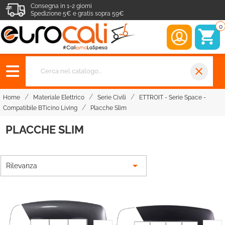
Consegna in 1-2 giorni
Spedizione 5€ e gratis sopra 59€
0
close
Home
Materiale Elettrico
Serie Civili
ETTROIT - Serie Space -
Compatibile BTicino Living
Placche Slim
PLACCHE SLIM

Rilevanza