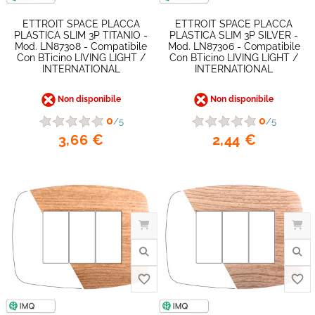
ETTROIT SPACE PLACCA
ETTROIT SPACE PLACCA
PLASTICA SLIM 3P TITANIO -
PLASTICA SLIM 3P SILVER -
Mod. LN87308 - Compatibile
Mod. LN87306 - Compatibile
Con BTicino LIVING LIGHT /
Con BTicino LIVING LIGHT /
INTERNATIONAL
INTERNATIONAL
Non disponibile
Non disponibile
0
0
/5
/5
3,66 €
2,44 €
favorite_border