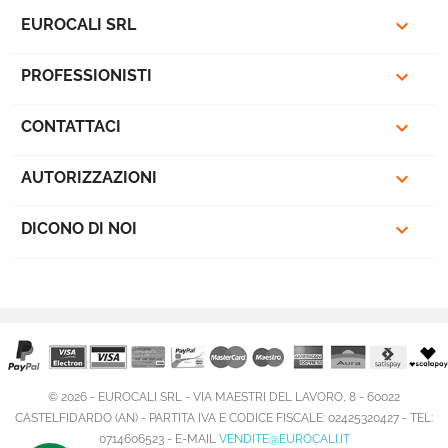
favorite_border

EUROCALI SRL

PROFESSIONISTI

CONTATTACI

AUTORIZZAZIONI

DICONO DI NOI
© 2026 - EUROCALI SRL - VIA MAESTRI DEL LAVORO, 8 - 60022
CASTELFIDARDO (AN) - PARTITA IVA E CODICE FISCALE: 02425320427 - TEL:
0714606523 - E-MAIL
VENDITE@EUROCALI.IT