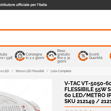
Reso
tuita
Consegna
gratuito
Sconti
ra i 59€
in 1-2 giorni
fino a 31
Quantità
giorni
sce LED
Strisce LED Flessibili
Lista Completa
V-TAC VT-5050-60
FLESSIBILE 55W
60 LED/METRO IP6
SKU 212149 / 212