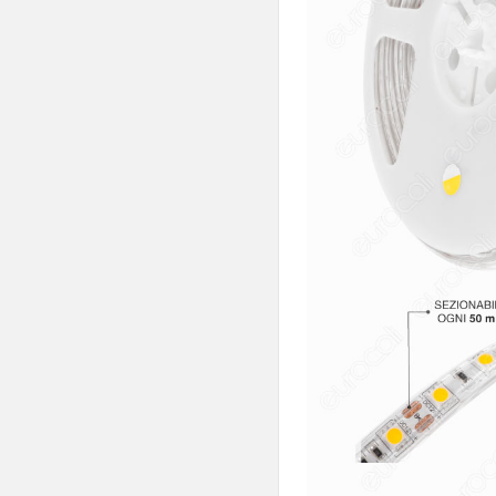
/ metro
Oltre 3000 lm
/ metro
Intelligenti
CRI≥95
Strisce LED
Monocolore
Strisce LED
RGB
per Banchi
Alimentari
Strisce LED
Impermeabili
Subacquee
IP68
Strisce LED