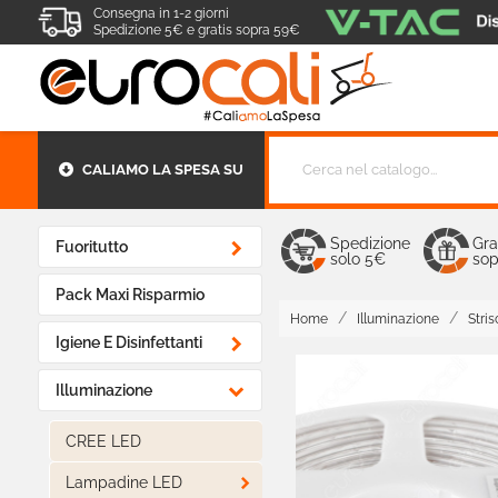
Consegna in 1-2 giorni
Spedizione 5€ e gratis sopra 59€
CALIAMO LA SPESA SU
Spedizione
Gra

Fuoritutto
solo 5€
sop
Pack Maxi Risparmio
Home
Illuminazione
Stri

Igiene E Disinfettanti

Illuminazione
CREE LED

Lampadine LED