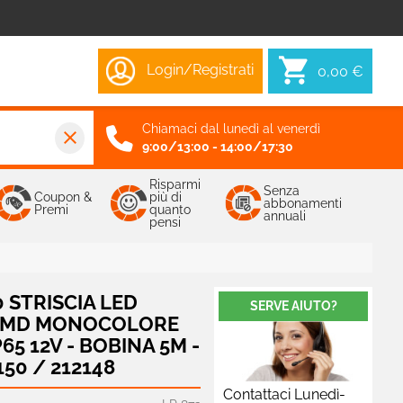
Login/Registrati
0,00 €
Chiamaci dal lunedì al venerdì
close
9:00/13:00 - 14:00/17:30
Risparmi
Senza
Coupon &
più di
abbonamenti
Premi
quanto
annuali
pensi
 STRISCIA LED
SERVE AIUTO?
 SMD MONOCOLORE
5 12V - BOBINA 5M -
150 / 212148
Contattaci Lunedì-