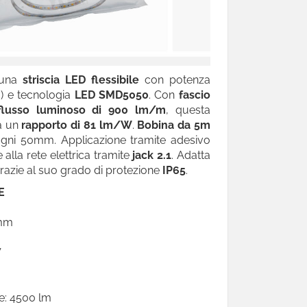
 una
striscia LED flessibile
con potenza
m
) e tecnologia
LED SMD5050
. Con
fascio
flusso luminoso di 900 lm/m
, questa
a un
rapporto di 81 lm/W
.
Bobina da 5m
 ogni 50mm. Applicazione tramite adesivo
 alla rete elettrica tramite
jack 2.1
. Adatta
grazie al suo grado di protezione
IP65
.
E
 mm
W
le: 4500 lm