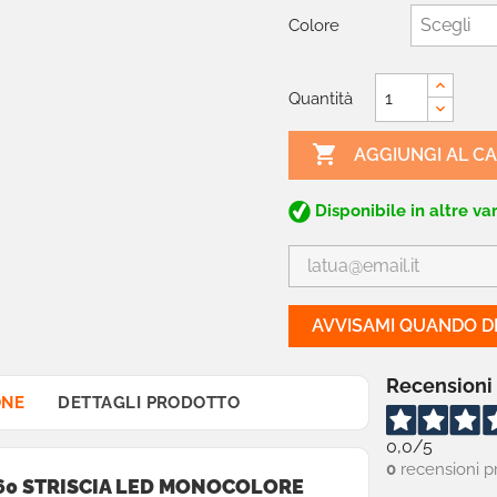
Colore
Quantità

AGGIUNGI AL C
Disponibile in altre var
AVVISAMI QUANDO DI
Recensioni
ONE
DETTAGLI PRODOTTO
0,0
/5
0
recensioni p
-60 STRISCIA LED MONOCOLORE