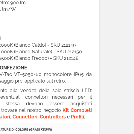
etro: 900 lm
 81 lm/W
I
3000K (Bianco Caldo) - SKU 212149
4000K (Bianco Naturale) - SKU 212150
6500K (Bianco Freddo) - SKU 212148
CONFEZIONE
le V-Tac VT-5050-60 monocolore IP65 da
aggio pre-applicato sul retro.
ento alla vendita della sola striscia LED:
 eventuali connettori necessari per il
a stessa devono essere acquistati
 trovare nel nostro negozio
Kit Completi
atori
,
Connettori
,
Controllers
e
Profili
.