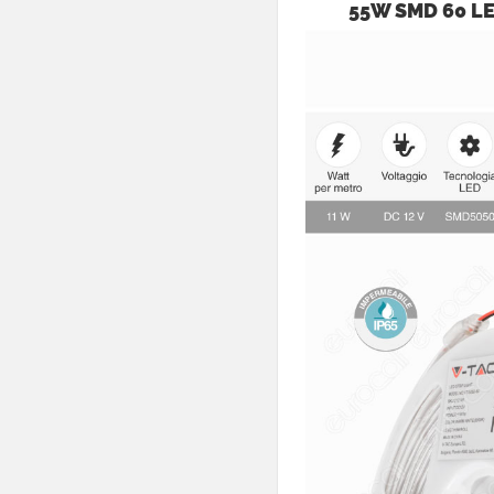
55W SMD 60 LE
metri
Bobine da 10
metri
Bobine ≥15
metri
0 - 10 W /
metro
11 - 20 W /
metro
21 - 30 W /
metro
0 - 1000 lm /
metro
1001 - 2000 lm
/ metro
2001 - 3000 lm