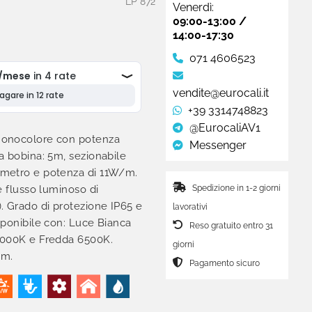
LP 872
Venerdì:
09:00-13:00 /
14:00-17:30
071 4606523
vendite@eurocali.it
+39 3314748823
@EurocaliAV1
monocolore con potenza
Messenger
a bobina: 5m, sezionabile
metro e potenza di 11W/m.
Spedizione in 1-2 giorni
e flusso luminoso di
. Grado di protezione IP65 e
lavorativi
sponibile con: Luce Bianca
Reso gratuito entro 31
4000K e Fredda 6500K.
giorni
mm.
Pagamento sicuro