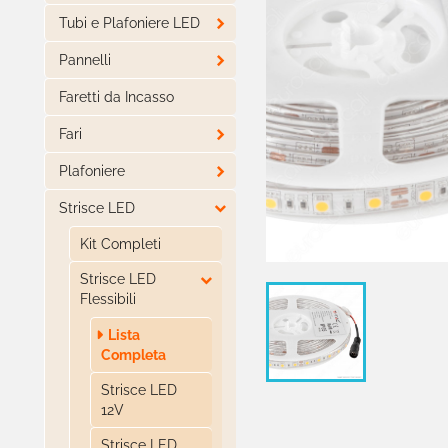

Tubi e Plafoniere LED

Pannelli
Faretti da Incasso

Fari

Plafoniere

Strisce LED
Kit Completi

Strisce LED
Flessibili
Lista
Completa
Strisce LED
12V
Strisce LED