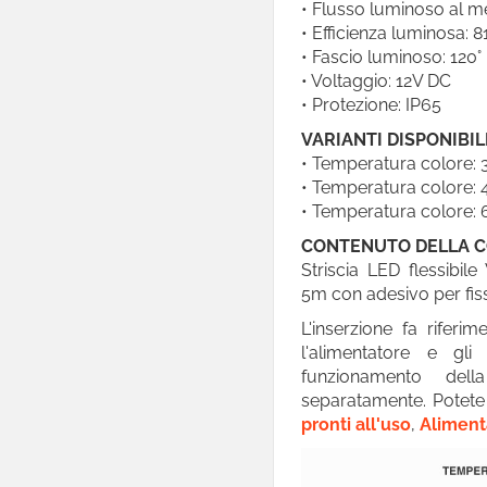
• Flusso luminoso al m

Lampade LED
• Efficienza luminosa:
• Fascio luminoso: 120°
Piantane
• Voltaggio: 12V DC
• Protezione: IP65
Casa Intelligente
VARIANTI DISPONIBIL

Arredo LED Componibile
• Temperatura colore: 
• Temperatura colore: 
Smart Light
• Temperatura colore: 

Luci LED Decorative
CONTENUTO DELLA 
Striscia LED flessibi
Coltivazione Indoor
5m con adesivo per fiss

Sensori
L'inserzione fa riferim

Lampadari
l'alimentatore e gli
funzionamento dell

Portafaretti
separatamente. Potete
pronti all'uso
,
Aliment
Portalampade
Adattatori