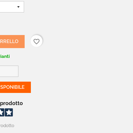
favorite_border
ARRELLO
ianti
SPONIBILE
 prodotto
rodotto