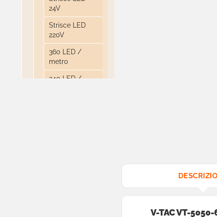
24V
Strisce LED
220V
360 LED /
metro
240 LED /
metro
204 LED
/metro
120 LED /
metro
60 LED /
metro
DESCRIZI
30 LED /
metro
V-TAC VT-5050
Bobine da 5