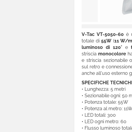
Neon Flex
Moduli
Torce
V-Tac VT-5050-60
è
totale di
55W
(
11 W/

Industriali e Stradali
luminoso di 120°
e
Lampade d'Emergenza
striscia
monocolore
h
e striscia sezionabile
Segnapasso
sul retro e connessione
anche all'uso esterno 
Punti Luce
SPECIFICHE TECNICH

Applique
• Lunghezza: 5 metri
• Sezionabile ogni: 50

Lampade da Giardino
• Potenza totale: 55W
Linear Light
• Potenza al metro: 11
• LED totali: 300
Track Lights
• LED ogni metro: 60
• Flusso luminoso tota

Track Lights Magnetiche