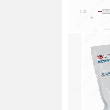
Chip Samsung
Slim
V-Tac
Wiva
FAI
LEDCO
Imperia
Velamp
Strisce LED Rigide
Connettori

Alimentatori
Controllers

Profili