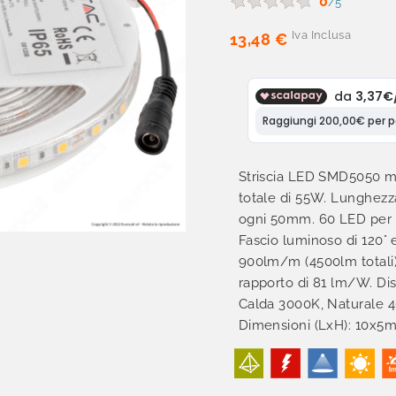
0
/5
Iva Inclusa
13,48 €
Striscia LED SMD5050 
totale di 55W. Lunghezz
ogni 50mm. 60 LED per 
Fascio luminoso di 120° 
900lm/m (4500lm totali)
rapporto di 81 lm/W. Di
Calda 3000K, Naturale 
Dimensioni (LxH): 10x5