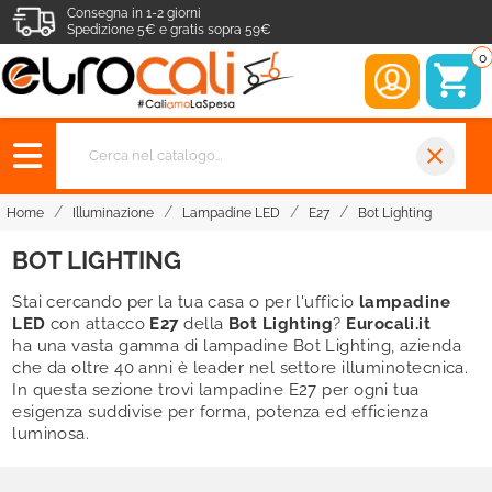
Consegna in 1-2 giorni
Spedizione 5€ e gratis sopra 59€
0
close
Home
Illuminazione
Lampadine LED
E27
Bot Lighting
BOT LIGHTING
Stai cercando per la tua casa o per l'ufficio
lampadine
LED
con attacco
E27
della
Bot
Lighting
?
Eurocali
.
it
ha una vasta gamma di lampadine Bot Lighting, azienda
che da oltre 40 anni è leader nel settore illuminotecnica.
In questa sezione trovi lampadine E27 per ogni tua
esigenza suddivise per forma, potenza ed efficienza
luminosa.