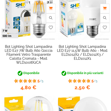
favorite_border
Bot Lighting Shot Lampadina
Bot Lighting Shot Lampadina
LED E27 7W Bulb A60 Goccia
LED E27 11,5W Bulb A60 - Mod.
Filament Vetro Trasparente
ELD1012X2 / ELD1012X3 /
Calotta Cromata - Mod.
ELD1012X1
WLD1008X2CA
Disponibile
Disponibile in più varianti
5
5
/5
/5
4,80 €
2,50 €