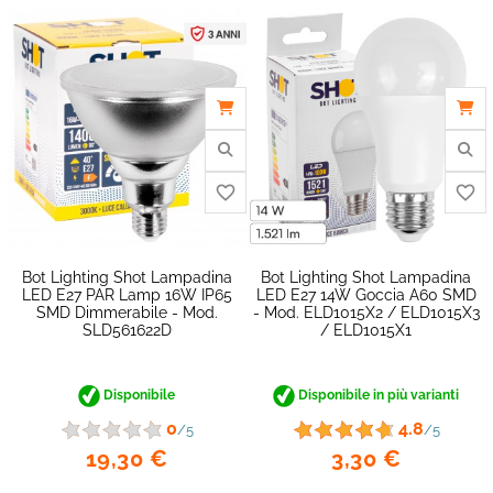
favorite_border
Bot Lighting Shot Lampadina
Bot Lighting Shot Lampadina
LED E27 PAR Lamp 16W IP65
LED E27 14W Goccia A60 SMD
SMD Dimmerabile - Mod.
- Mod. ELD1015X2 / ELD1015X3
SLD561622D
/ ELD1015X1
Disponibile
Disponibile in più varianti
0
4.8
/5
/5
19,30 €
3,30 €