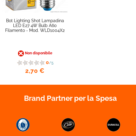
Bot Lighting Shot Lampadina
LED E27 4W Bulb A60
Filamento - Mod. WLD1004X2
favorite_border
Non disponibile
0
/5
2,70 €
Brand Partner per la Spesa

