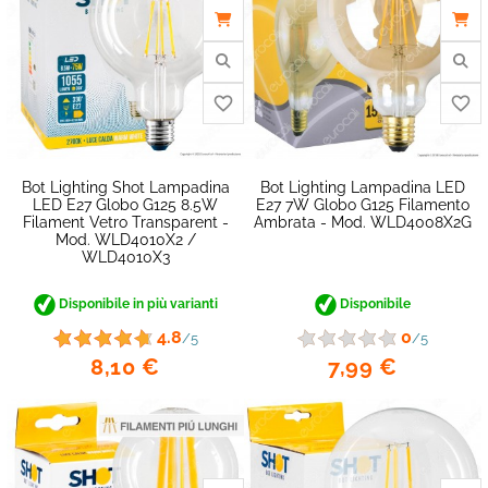
Bot Lighting Shot Lampadina
Bot Lighting Lampadina LED
LED E27 Globo G125 8.5W
E27 7W Globo G125 Filamento
Filament Vetro Transparent -
Ambrata - Mod. WLD4008X2G
Mod. WLD4010X2 /
WLD4010X3
favorite_border
Disponibile in più varianti
Disponibile
4.8
0
/5
/5
8,10 €
7,99 €