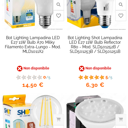
favorite_border
Bot Lighting Lampadina LED
Bot Lighting Shot Lampadina
E27 11W Bulb A70 Milky
LED E27 11W Bulb Reflector
Filamento Extra-Lungo - Mod.
R80 - Mod. SLD501252B /
MLD1011X2
SLD501253B / SLD501251B
Non disponibile
Non disponibile
0
5
/5
/5
14,50 €
6,30 €