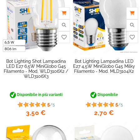
favorite_border
Bot Lighting Shot Lampadina
Bot Lighting Lampadina LED
LED E27 6,5W MiniGlobo G45
E27 4,5W MiniGlobo G45 Milky
Filamento - Mod. WLD3106X2 /
Filamento - Mod. MLD3104X2
WLD3106X3
Disponibile in più varianti
Disponibile
5
5
/5
/5
3,50 €
2,70 €