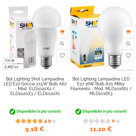
favorite_border
Bot Lighting Shot Lampadina
Bot Lighting Lampadina LED
LED E27 Goccia 17,5W Bulb A67
E27 16W Bulb A70 Milky
- Mod. ELD1020X2 /
Filamento - Mod. MLD1016X2 /
ELD1020X3 / ELD1020X1
MLD1016X3
Disponibile in più varianti
Disponibile in più varianti
4.9
0
/5
/5
9,18 €
11,20 €