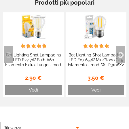
Prodotti più popolari
Bot Lighting Shot Lampadina
Bot Lighting Shot Lampadina
LED E27 7W Bulb A60
LED E27 6,5W MiniGlobo G45
Filamento Extra-Lungo - mod.
Filamento - mod. WLD3106X2
WLD1008X2 / WLD1008X3
/ WLD3106X3
2,90 €
3,50 €
Vedi
Vedi

Rilevanza