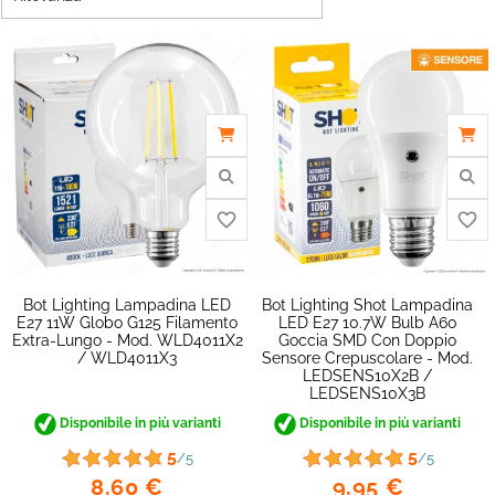
Bot Lighting Lampadina LED
Bot Lighting Shot Lampadina
E27 11W Globo G125 Filamento
LED E27 10.7W Bulb A60
Extra-Lungo - Mod. WLD4011X2
Goccia SMD Con Doppio
/ WLD4011X3
Sensore Crepuscolare - Mod.
LEDSENS10X2B /
LEDSENS10X3B
Disponibile in più varianti
Disponibile in più varianti
favorite_border
5
5
/5
/5
8,60 €
9,95 €