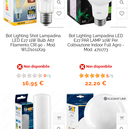
Bot Lighting Shot Lampadina
Bot Lighting Lampadina LED
LED E27 11W Bulb A67
E27 PAR LAMP 10W Per
Filamento CRI 90 - Mod.
Coltivazione Indoor Full Agro -
favorite_border
WLD1011X29
Mod. 4711773
Non disponibile
Non disponibile
0
5
/5
/5
16,95 €
22,20 €