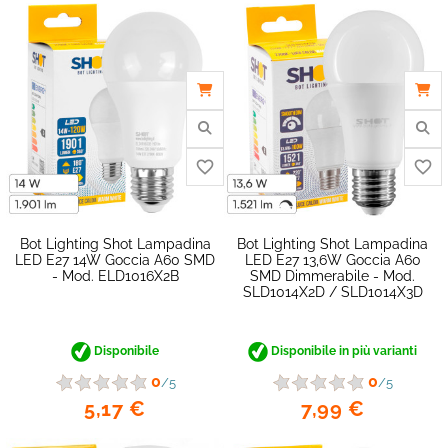
favorite_border
Bot Lighting Shot Lampadina
Bot Lighting Shot Lampadina
LED E27 14W Goccia A60 SMD
LED E27 13,6W Goccia A60
- Mod. ELD1016X2B
SMD Dimmerabile - Mod.
SLD1014X2D / SLD1014X3D
Disponibile
Disponibile in più varianti
0
0
/5
/5
5,17 €
7,99 €