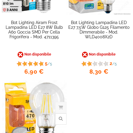
favorite_border
Bot Lighting Airam Frost
Bot Lighting Lampadina LED
Lampadina LED E27 8W Bulb
E27 7,5W Globo G125 Filamento
A60 Goccia SMD Per Cella
Dimmerabile - Mod.
Frigorifera - Mod. 4711395
WLD4008X2D
Non disponibile
Non disponibile
5
2
/5
/5
6,90 €
8,30 €