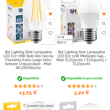
Bot Lighting Shot Lampadina
Bot Lighting Shot Lampadina
LED E27 7.8W Bulb A60 Goccia
LED E27 7,2W MiniGlobo G45 -
Filamento Extra Lungo Vetro
Mod. ELD3110X2 / ELD3110X3 /
Sensore Crepuscolare - Mod.
ELD3110X1
WLDSENS10X2
Disponibile
Disponibile in più varianti
5
5
/5
/5
13,75 €
3,20 €
favorite_border