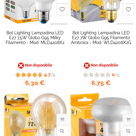
Bot Lighting Lampadina LED
Bot Lighting Lampadina LED
E27 7,5W Globo G95 Milky
E27 7W Globo G95 Filamento
Filamento - Mod. MLD4208X2
Ambrata - Mod. WLD4208X2G
Non disponibile
Non disponibile
4.7
0
/5
/5
6,30 €
6,75 €
favorite_border