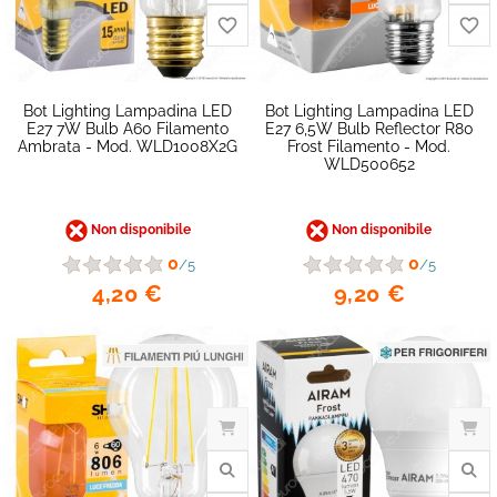
Bot Lighting Lampadina LED
Bot Lighting Lampadina LED
E27 7W Bulb A60 Filamento
E27 6,5W Bulb Reflector R80
Ambrata - Mod. WLD1008X2G
Frost Filamento - Mod.
WLD500652
Non disponibile
Non disponibile
0
0
/5
/5
4,20 €
9,20 €
favorite_border