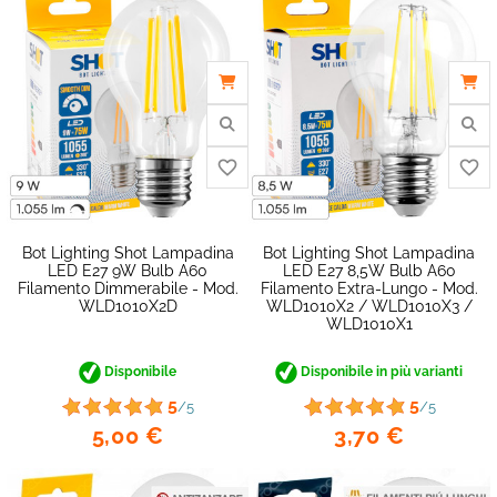
Bot Lighting Shot Lampadina
Bot Lighting Shot Lampadina
LED E27 9W Bulb A60
LED E27 8,5W Bulb A60
Filamento Dimmerabile - Mod.
Filamento Extra-Lungo - Mod.
WLD1010X2D
WLD1010X2 / WLD1010X3 /
favorite_border
WLD1010X1
Disponibile
Disponibile in più varianti
5
5
/5
/5
5,00 €
3,70 €