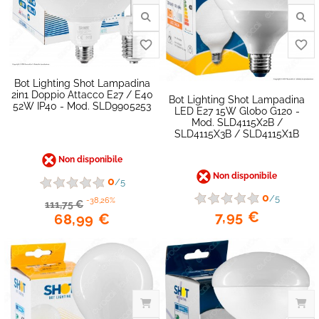
favorite_border
Bot Lighting Shot Lampadina
2in1 Doppio Attacco E27 / E40
Bot Lighting Shot Lampadina
52W IP40 - Mod. SLD9905253
LED E27 15W Globo G120 -
Mod. SLD4115X2B /
SLD4115X3B / SLD4115X1B
Non disponibile
Non disponibile
0
/5
0
/5
-38,26%
111,75 €
7,95 €
68,99 €