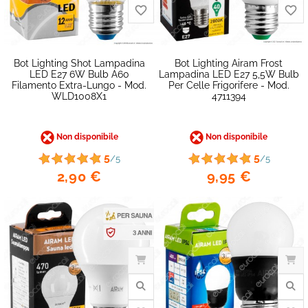
Bot Lighting Shot Lampadina
Bot Lighting Airam Frost
LED E27 6W Bulb A60
Lampadina LED E27 5,5W Bulb
Filamento Extra-Lungo - Mod.
Per Celle Frigorifere - Mod.
WLD1008X1
4711394
Non disponibile
Non disponibile
5
5
/5
/5
2,90 €
9,95 €
favorite_border