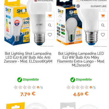
Bot Lighting Shot Lampadina
Bot Lighting Lampadina LED
LED E27 8,3W Bulb A60 Anti
E27 8W Bulb A70 Milky
Zanzare - Mod. ELD1008X3AM
Filamento Extra-Lungo - Mod.
MLD1010X2
Disponibile
Disponibile
0
0
favorite_border
/5
/5
7,70 €
4,50 €