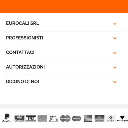

EUROCALI SRL

PROFESSIONISTI

CONTATTACI
favorite_border

AUTORIZZAZIONI

DICONO DI NOI