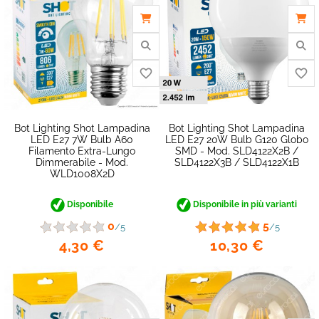
Bot Lighting Shot Lampadina
Bot Lighting Shot Lampadina
favorite_border
LED E27 7W Bulb A60
LED E27 20W Bulb G120 Globo
Filamento Extra-Lungo
SMD - Mod. SLD4122X2B /
Dimmerabile - Mod.
SLD4122X3B / SLD4122X1B
WLD1008X2D
Disponibile
Disponibile in più varianti
0
5
/5
/5
4,30 €
10,30 €