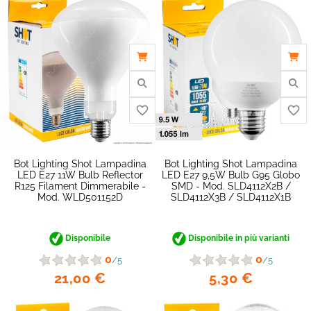
favorite_border
Bot Lighting Shot Lampadina
Bot Lighting Shot Lampadina
LED E27 11W Bulb Reflector
LED E27 9,5W Bulb G95 Globo
R125 Filament Dimmerabile -
SMD - Mod. SLD4112X2B /
Mod. WLD501152D
SLD4112X3B / SLD4112X1B
Disponibile
Disponibile in più varianti
0
0
/5
/5
21,00 €
5,30 €