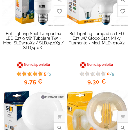
Bot Lighting Shot Lampadina
Bot Lighting Lampadina LED
LED E27 9,5W Tubolare T45 -
E27 8W Globo G125 Milky
Mod. SLD7410X2 / SLD7410X3 /
Filamento - Mod. MLD4010X2
SLD7410X1
Non disponibile
Non disponibile
favorite_border
5
0
/5
/5
9,75 €
9,30 €