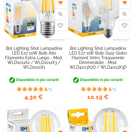
Bot Lighting Shot Lampadina
Bot Lighting Shot Lampadina
LED E27 10W Bulb A60
LED E27 11W Bulb G125 Globo
Filamento Extra-Lungo - Mod.
Filament Vetro Trasparente
WLD1011X2 / WLD1011X3 /
Dimmerabile - Mod.
WLD1011X1
WLD4013X2D / WLD4013X3D
Disponibile in più varianti
Disponibile in più varianti
5
5
/5
/5
4,30 €
10,15 €
favorite_border