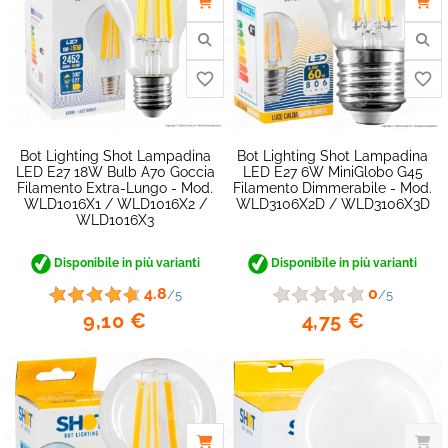
Bot Lighting Shot Lampadina
Bot Lighting Shot Lampadina
LED E27 18W Bulb A70 Goccia
LED E27 6W MiniGlobo G45
Filamento Extra-Lungo - Mod.
Filamento Dimmerabile - Mod.
WLD1016X1 / WLD1016X2 /
WLD3106X2D / WLD3106X3D
WLD1016X3
Disponibile in più varianti
Disponibile in più varianti
4.8
0
/5
/5
9,10 €
4,75 €
favorite_border