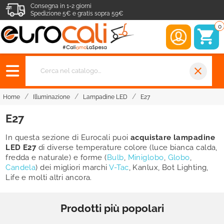
Consegna in 1-2 giorni
Spedizione 5€ e gratis sopra 59€
0
close
Home
Illuminazione
Lampadine LED
E27
E27
In questa sezione di Eurocali puoi
acquistare lampadine
LED E27
di diverse temperature colore (luce bianca calda,
fredda e naturale) e forme (
Bulb
,
Miniglobo
,
Globo
,
Candela
) dei migliori marchi
V-Tac
, Kanlux, Bot Lighting,
Life e molti altri ancora.
Prodotti più popolari