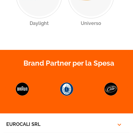
Daylight
Universo
Brand Partner per la Spesa



EUROCALI SRL