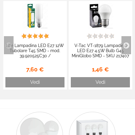
Life Lampadina LED E27 12W
V-Tac VT-1879 Lampadina
Tubolare T45 SMD - mod.
LED E27 4.5W Bulb G45
39.920525C30 /
MiniGlobo SMD - SKU 217407
39.920525N40 / 39.920525F65
/ 217408 / 217409
7,60 €
1,46 €
Vedi
Vedi