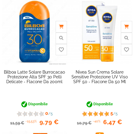
favorite_border
Bilboa Latte Solare Burrocacao
Nivea Sun Crema Solare
Protezione Alta SPF 30 Pelli
Sensitive Protezione UV Viso
Delicate - Flacone Da 200ml
SPF 50 - Flacone Da 50 Ml
Disponibile
Disponibile
0
5
/5
/5
9,79 €
6,47 €
-15,53%
-40%
11,59 €
10,79 €