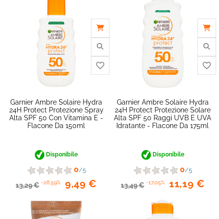
Garnier Ambre Solaire Hydra
Garnier Ambre Solaire Hydra
24H Protect Protezione Spray
24H Protect Protezione Solare
Alta SPF 50 Con Vitamina E -
Alta SPF 50 Raggi UVB E UVA
Flacone Da 150ml
Idratante - Flacone Da 175ml
Disponibile
Disponibile
0
0
/5
/5
9,49 €
11,19 €
-28,59%
-17,05%
13,29 €
13,49 €
favorite_border