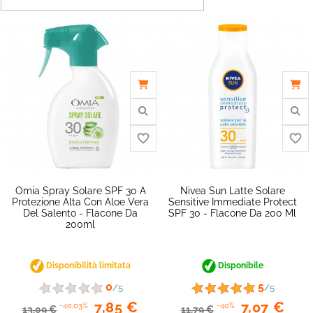
Omia Spray Solare SPF 30 A
Nivea Sun Latte Solare
Protezione Alta Con Aloe Vera
Sensitive Immediate Protect
Del Salento - Flacone Da
SPF 30 - Flacone Da 200 Ml
200ml
Disponibilità limitata
Disponibile
favorite_border
0
5
/5
/5
7,85 €
7,07 €
-40,03%
-40%
13,09 €
11,79 €