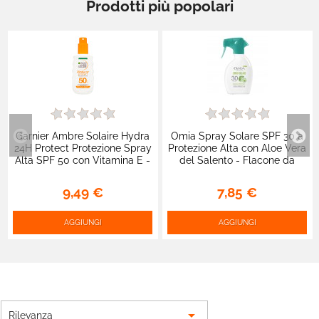
Prodotti più popolari
Garnier Ambre Solaire Hydra
Omia Spray Solare SPF 30 a
24H Protect Protezione Spray
Protezione Alta con Aloe Vera
Alta SPF 50 con Vitamina E -
del Salento - Flacone da
Flacone da 150ml
200ml
9,49 €
7,85 €
AGGIUNGI
AGGIUNGI

Rilevanza