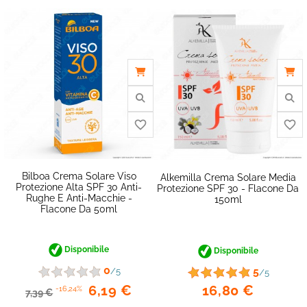
favorite_border
Bilboa Crema Solare Viso
Alkemilla Crema Solare Media
Protezione Alta SPF 30 Anti-
Protezione SPF 30 - Flacone Da
Rughe E Anti-Macchie -
150ml
Flacone Da 50ml
Disponibile
Disponibile
0
5
/5
/5
16,80 €
6,19 €
-16,24%
7,39 €