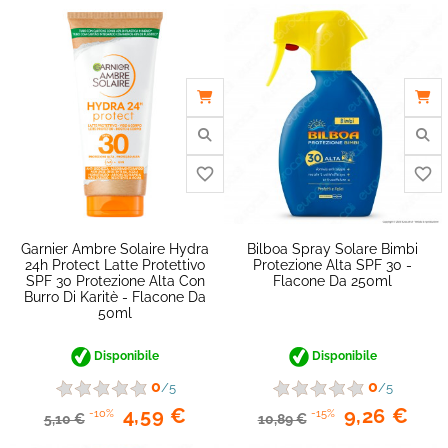
favorite_border
Garnier Ambre Solaire Hydra
Bilboa Spray Solare Bimbi
24h Protect Latte Protettivo
Protezione Alta SPF 30 -
SPF 30 Protezione Alta Con
Flacone Da 250ml
Burro Di Karitè - Flacone Da
50ml
Disponibile
Disponibile
0
0
/5
/5
4,59 €
9,26 €
-10%
-15%
5,10 €
10,89 €