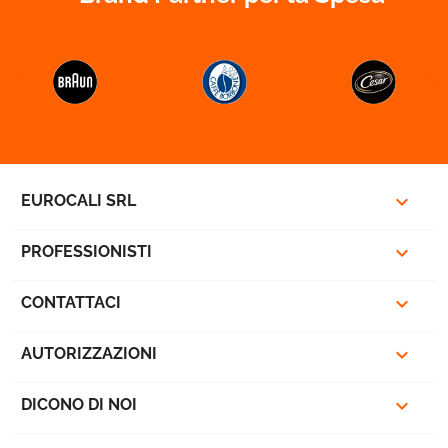


favorite_border

EUROCALI SRL

PROFESSIONISTI

CONTATTACI

AUTORIZZAZIONI

DICONO DI NOI