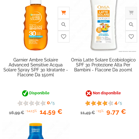
favorite_border
Garnier Ambre Solaire
Omia Latte Solare Ecobiologico
Advanced Sensitive Acqua
SPF 30 Protezione Alta Per
Solare Spray SPF 30 Idratante -
Bambini - Flacone Da 200ml
Flacone Da 150ml
Disponibile
Non disponibile
0
4
/5
/5
14,59 €
9,77 €
-14,13%
-15%
16,99 €
11,49 €