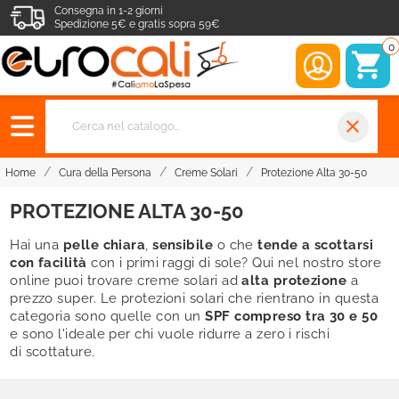
Consegna in 1-2 giorni
Spedizione 5€ e gratis sopra 59€
0
close
Home
Cura della Persona
Creme Solari
Protezione Alta 30-50
PROTEZIONE ALTA 30-50
Hai una
pelle chiara
,
sensibile
o che
tende a scottarsi
con facilità
con i primi raggi di sole? Qui nel nostro store
online puoi trovare creme solari ad
alta protezione
a
prezzo super. Le protezioni solari che rientrano in questa
categoria sono quelle con un
SPF compreso tra 30 e 50
e sono l'ideale per chi vuole ridurre a zero i rischi
di scottature.