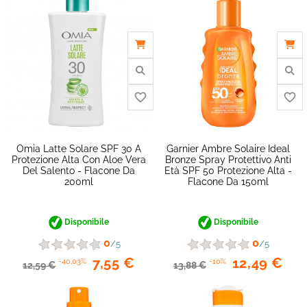
Omia Latte Solare SPF 30 A
Garnier Ambre Solaire Ideal
Protezione Alta Con Aloe Vera
Bronze Spray Protettivo Anti
Del Salento - Flacone Da
Età SPF 50 Protezione Alta -
200ml
Flacone Da 150ml
Disponibile
Disponibile
0
0
/5
/5
favorite_border
7,55 €
12,49 €
-40,03%
-10%
12,59 €
13,88 €