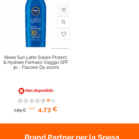
favorite_border
Nivea Sun Latte Solare Protect
& Hydrate Formato Viaggio SPF
30 - Flacone Da 100ml
Non disponibile
0
/5
4,73 €
-40%
7,89 €
Brand Partner per la Spesa