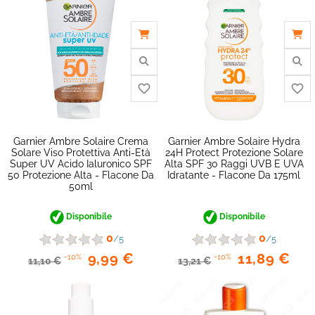
Garnier Ambre Solaire Crema
Garnier Ambre Solaire Hydra
Solare Viso Protettiva Anti-Età
24H Protect Protezione Solare
Super UV Acido Ialuronico SPF
Alta SPF 30 Raggi UVB E UVA
50 Protezione Alta - Flacone Da
Idratante - Flacone Da 175ml
50ml
Disponibile
Disponibile
0
0
/5
/5
9,99 €
11,89 €
-10%
-10%
11,10 €
13,21 €