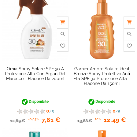
Omia Spray Solare SPF 30 A
Garnier Ambre Solaire Ideal
Protezione Alta Con Argan Del
Bronze Spray Protettivo Anti
Marocco - Flacone Da 200ml
Età SPF 30 Protezione Alta -
Flacone Da 150ml
favorite_border
Disponibile
Disponibile
0
0
/5
/5
7,61 €
12,49 €
-40,03%
-10%
12,69 €
13,88 €