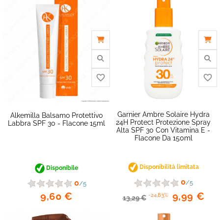
favorite_border
Garnier Ambre Solaire Hydra
Alkemilla Balsamo Protettivo
24H Protect Protezione Spray
Labbra SPF 30 - Flacone 15ml
Alta SPF 30 Con Vitamina E -
Flacone Da 150ml
Disponibilità limitata
Disponibile
0
0
/5
/5
9,60 €
9,99 €
-24,83%
13,29 €