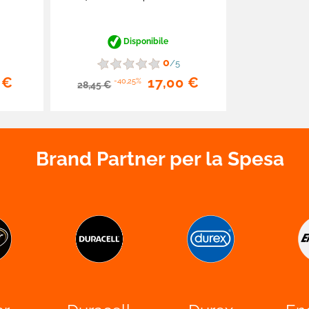
Disponibile
0
/5
 €
17,00 €
-40,25%
28,45 €
Brand Partner per la Spesa