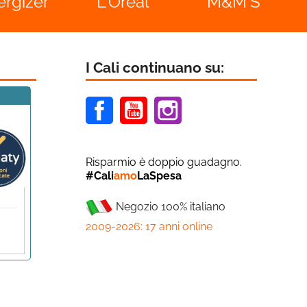
ergizer
L'Oréal
M&M'S
I Cali continuano su:
Facebook
Youtube
Instagram
Risparmio è doppio guadagno.
#Cali
amo
LaSpesa
Negozio 100% italiano
2009-2026: 17 anni online