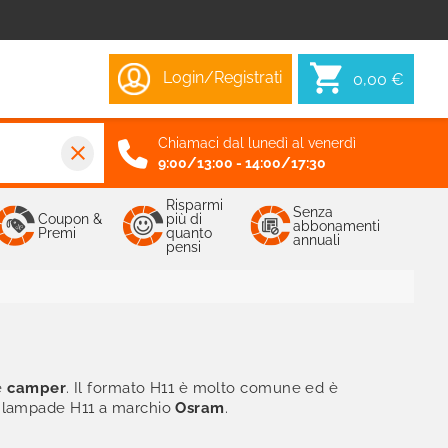
Login/Registrati
0,00 €
Chiamaci dal lunedì al venerdì
close
9:00/13:00 - 14:00/17:30
Risparmi
Senza
Coupon &
più di
abbonamenti
Premi
quanto
annuali
pensi
e
camper
. Il formato H11 è molto comune ed è
vi lampade H11 a marchio
Osram
.