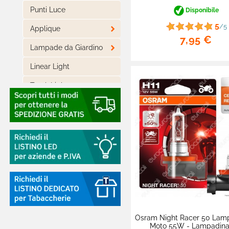
Punti Luce
Disponibile
5
/5

Applique
7,95 €

Lampade da Giardino
Linear Light
Track Lights

Track Lights Magnetiche

Lampade LED
Piantane
Casa Intelligente

Arredo LED Componibile
Smart Light

Luci LED Decorative
Osram Night Racer 50 Lam
Moto 55W - Lampadina