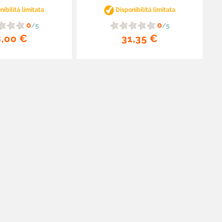
ibilità limitata
Disponibilità limitata
0
0
/5
/5
8,00 €
31,35 €