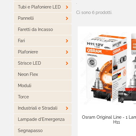
-

Tubi e Plafoniere LED
Ci sono 6 prodotti.

Pannelli
Faretti da Incasso

Fari

Plafoniere

Strisce LED
Neon Flex
Moduli
Torce

Industriali e Stradali
Osram Original Line - 1 L
Lampade d'Emergenza
H11
Segnapasso