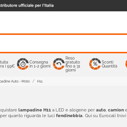
Reso
tuita
Consegna
gratuito
Sconti
ra i 59€
in 1-2 giorni
fino a 31
Quantità
giorni
adine Auto - Moto
H11
cquistare
lampadine H11
a LED e alogene per
auto
,
camion
per quanto riguarda le luci
fendinebbia
. Qui su Eurocali tro