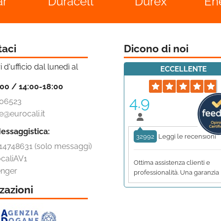
ar
Duracell
Durex
En
taci
Dicono di noi
i d'ufficio dal lunedì al
ECCELLENTE
:00 / 14:00-18:00
4.9
06523
e@eurocali.it
essaggistica:
32992
Leggi le recensioni
14748631 (solo messaggi)
caliAV1
Ottima assistenza clienti e
nger
professionalità. Una garanzia
zazioni