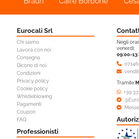
o
Braun
Caffè Borbone
Ces
H4
H7
H8
Eurocali Srl
Contat
H11
Chi siamo
Negli orar
HB4
venerdì:
Lavora con noi
09:00-13
HS1
Consegna
07146
Dicono di noi
D1S
vendit
Condizioni
D2S
Privacy policy
Tramite
M
Cookie policy
D4S
+39 33
Whistleblowing
@Euro
D1R
Pagamenti
Messe
D3R
Coupon
Autoriz
FAQ
P13W
Professionisti
P21W