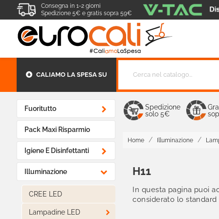
Consegna in 1-2 giorni
Spedizione 5€ e gratis sopra 59€
CALIAMO LA SPESA SU
Spedizione
Gra

Fuoritutto
solo 5€
sop
Pack Maxi Risparmio
Home
Illuminazione
Lamp

Igiene E Disinfettanti
H11

Illuminazione
In questa pagina puoi a
CREE LED
considerato lo standard 

Lampadine LED