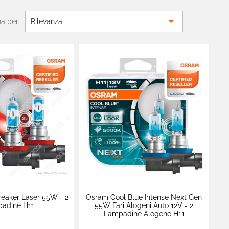

a per:
Rilevanza
eaker Laser 55W - 2
Osram Cool Blue Intense Next Gen
adine H11
55W Fari Alogeni Auto 12V - 2
Lampadine Alogene H11