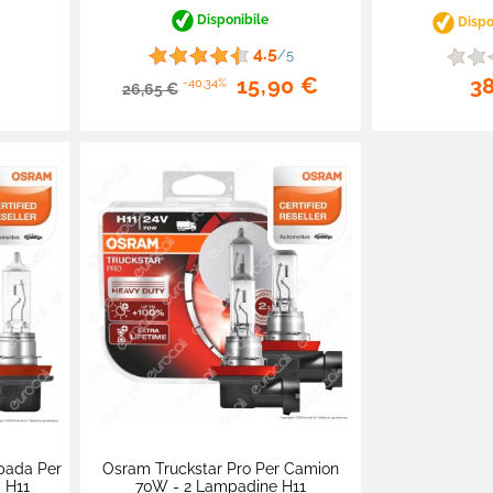
Disponibile
Dispon
4.5
/5
3
15,90 €
-40,34%
26,65 €
pada Per
Osram Truckstar Pro Per Camion
 H11
70W - 2 Lampadine H11