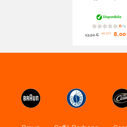
Coltivazione Indoor

Sensori
Disponibile

Lampadari
0
/5
8,00
-40,74%
13,50 €

Portafaretti
Portalampade
Adattatori
Lampade Autonome
Lampade Solari
Accessori Illuminazione

Lampadine Auto - Moto

H1
H3