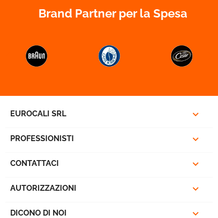
Brand Partner per la Spesa



EUROCALI SRL

PROFESSIONISTI

CONTATTACI

AUTORIZZAZIONI

DICONO DI NOI