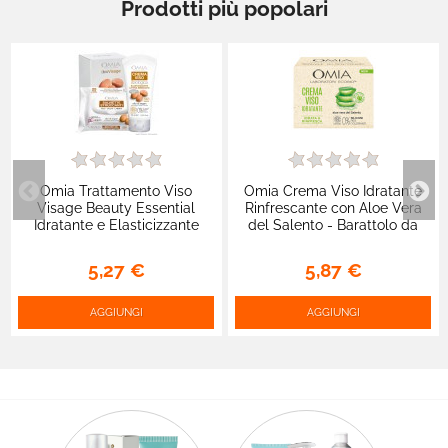
Prodotti più popolari
Omia Trattamento Viso
Omia Crema Viso Idratante
Visage Beauty Essential
Rinfrescante con Aloe Vera
Idratante e Elasticizzante
del Salento - Barattolo da
Ecobio Olio di Argan -
50ml
Confezione da 2pz.
5,27 €
5,87 €
AGGIUNGI
AGGIUNGI