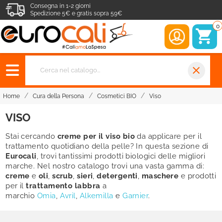
Consegna in 1-2 giorni
Spedizione 5€ e gratis sopra 59€
0
close
Home
Cura della Persona
Cosmetici BIO
Viso
VISO
Stai cercando
creme per il viso bio
da applicare per il
trattamento quotidiano della pelle? In questa sezione di
Eurocali
, trovi tantissimi prodotti biologici delle migliori
marche. Nel nostro catalogo trovi una vasta gamma di:
creme
e
oli
,
scrub
,
sieri
,
detergenti
,
maschere
e prodotti
per il
trattamento labbra
a
marchio
Omia
,
Avril
,
Alkemilla
e
Garnier
.