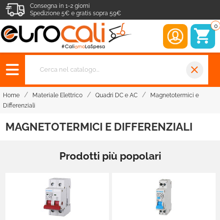
Consegna in 1-2 giorni
Spedizione 5€ e gratis sopra 59€
0
close
Home
Materiale Elettrico
Quadri DC e AC
Magnetotermici e
Differenziali
MAGNETOTERMICI E DIFFERENZIALI
Prodotti più popolari