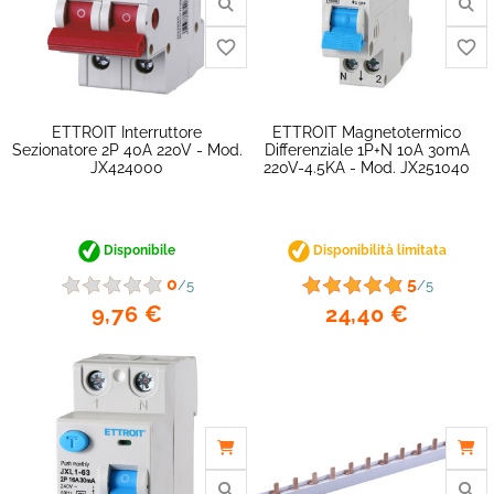
ETTROIT Interruttore
ETTROIT Magnetotermico
Sezionatore 2P 40A 220V - Mod.
Differenziale 1P+N 10A 30mA
JX424000
220V-4.5KA - Mod. JX251040
Disponibile
Disponibilità limitata
0
5
/5
/5
9,76 €
24,40 €
favorite_border