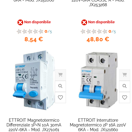
JX253268
Non disponibile
Non disponibile
0
0
/5
/5
8,54 €
48,80 €
favorite_border
ETTROIT Magnetotermico
ETTROIT Interruttore
Differenziale 1P+N 10A 30mA
Magnetotermico 2P 16A 220V
220V-6KA - Mod. JX271061
6KA - Mod. JX121660