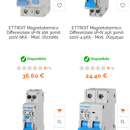
favorite_border
ETTROIT Magnetotermico
ETTROIT Magnetotermico
Differenziale 1P+N 16A 30mA
Differenziale 1P+N 25A 30mA
220V-6KA - Mod. JX271661
220V-4.5KA - Mod. JX252540
Disponibile
Disponibile
0
0
/5
/5
36,60 €
24,40 €