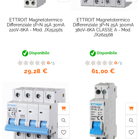
ETTROIT Magnetotermico
ETTROIT Magnetotermico
Differenziale 1P+N 25A 30mA
Differenziale 3P+N 25A 300mA
220V-6KA - Mod. JX252561
380V-6KA CLASSE A - Mod.
JX262568
Disponibile
Disponibile
0
0
/5
/5
29,28 €
61,00 €
favorite_border