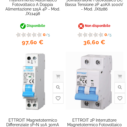
Fotovoltaico A Doppia
Bassa Tensione 2P 40KA 1000V
Alimentazione 125A 4P - Mod.
- Mod. JX6286
JX11498
Disponibile
Non disponibile
0
0
/5
/5
97,60 €
36,60 €
ETTROIT Magnetotermico
ETTROIT 2P Interruttore
Differenziale 1P+N 10A 30mA
Magnetotermico Fotovoltaico