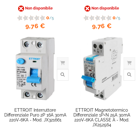
Non disponibile
Non disponibile
favorite_border
0
0
/5
/5
9,76 €
9,76 €
ETTROIT Interruttore
ETTROIT Magnetotermico
Differenziale Puro 2P 16A 30mA
Differenziale 1P+N 25A 30mA
220V-6KA - Mod. JX321661
220V-6KA CLASSE A - Mod.
JX252564