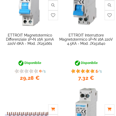
ETTROIT Magnetotermico
ETTROIT Interruttore
Differenziale 1P+N 16A 30mA
Magnetotermico 1P+N 16A 220V
220V-6KA - Mod. JX251661
4.5KA - Mod. JX151640
favorite_border
Disponibile
Disponibile
0
5
/5
/5
29,28 €
7,32 €