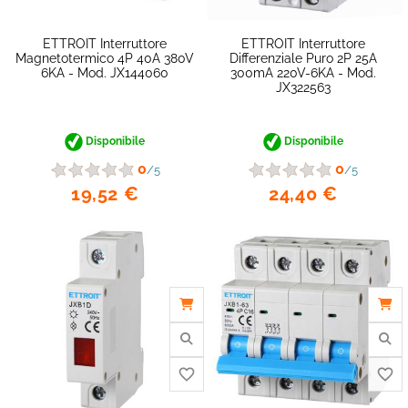
ETTROIT Interruttore
ETTROIT Interruttore
Magnetotermico 4P 40A 380V
Differenziale Puro 2P 25A
6KA - Mod. JX144060
300mA 220V-6KA - Mod.
JX322563
Disponibile
Disponibile
0
0
/5
/5
19,52 €
24,40 €