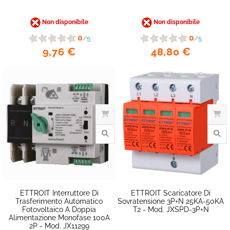
Non disponibile
Non disponibile
0
0
/5
/5
9,76 €
48,80 €
ETTROIT Interruttore Di
ETTROIT Scaricatore Di
Trasferimento Automatico
Sovratensione 3P+N 25KA-50KA
Fotovoltaico A Doppia
T2 - Mod. JXSPD-3P+N
favorite_border
Alimentazione Monofase 100A
2P - Mod. JX11299