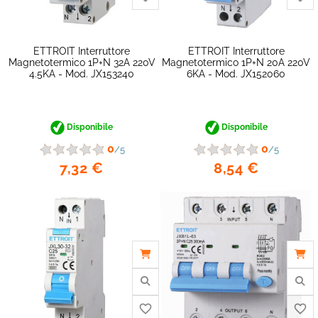
ETTROIT Interruttore
ETTROIT Interruttore
Magnetotermico 1P+N 32A 220V
Magnetotermico 1P+N 20A 220V
4.5KA - Mod. JX153240
6KA - Mod. JX152060
Disponibile
Disponibile
0
0
/5
/5
7,32 €
8,54 €
favorite_border