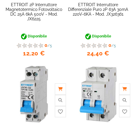
ETTROIT 2P Interruttore
ETTROIT Interruttore
Magnetotermico Fotovoltaico
Differenziale Puro 2P 63A 30mA
DC 25A 6kA 500V - Mod.
220V-6KA - Mod. JX326361
JX6225
Disponibile
Disponibile
0
0
/5
/5
12,20 €
24,40 €
favorite_border