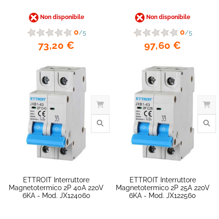
Non disponibile
Non disponibile
0
0
/5
/5
73,20 €
97,60 €
ETTROIT Interruttore
ETTROIT Interruttore
Magnetotermico 2P 40A 220V
Magnetotermico 2P 25A 220V
6KA - Mod. JX124060
6KA - Mod. JX122560