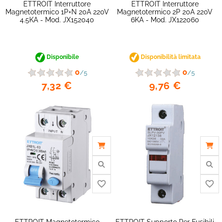
ETTROIT Interruttore
ETTROIT Interruttore
Magnetotermico 1P+N 20A 220V
Magnetotermico 2P 20A 220V
4.5KA - Mod. JX152040
6KA - Mod. JX122060
Disponibile
Disponibilità limitata
0
0
/5
/5
7,32 €
9,76 €
favorite_border
ETTROIT Magnetotermico
ETTROIT Supporto Per Fusibili