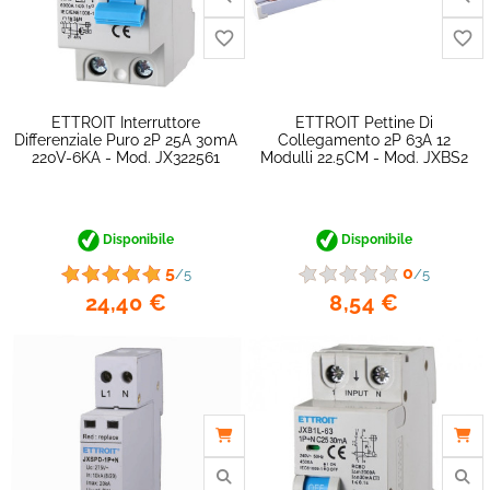
ETTROIT Interruttore
ETTROIT Pettine Di
Differenziale Puro 2P 25A 30mA
Collegamento 2P 63A 12
220V-6KA - Mod. JX322561
Modulli 22.5CM - Mod. JXBS2
Disponibile
Disponibile
5
0
/5
/5
24,40 €
8,54 €
favorite_border