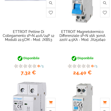
ETTROIT Pettine Di
ETTROIT Magnetotermico
Collegamento 1P+N 40A/24P 12
Differenziale 1P+N 16A 30mA
Modulli 22.5CM - Mod. JXBS3
220V-4.5KA - Mod. JX251640
Disponibile
Disponibile
0
0
/5
/5
7,32 €
24,40 €
favorite_border