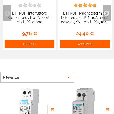
ETTROIT Interruttore
ETTROIT Magnetotermico
Sezionatore 2P 40A 220V -
Differenziale 1P+N 10A 30mA
Mod. JX424000
220V-4.5KA - Mod. JX251040
9,76 €
24,40 €
AGGIUNGI
AGGIUNGI

Rilevanza