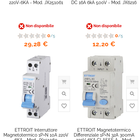
220V-6KA - Mod. JX251061
DC 16A 6kA 500V - Mod. JX6216
favorite_border
Non disponibile
Non disponibile
0
0
/5
/5
29,28 €
12,20 €
ETTROIT Interruttore
ETTROIT Magnetotermico
Magnetotermico 1P+N 10A 220V
Differenziale 1P+N 32A 300mA
6KA - Mod. JX151060
220V-6KA CLASSE A - Mod.