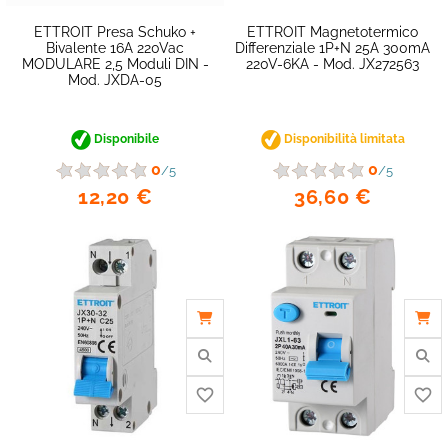
ETTROIT Presa Schuko +
ETTROIT Magnetotermico
Bivalente 16A 220Vac
Differenziale 1P+N 25A 300mA
MODULARE 2,5 Moduli DIN -
220V-6KA - Mod. JX272563
Mod. JXDA-05
favorite_border
Disponibile
Disponibilità limitata
0
0
/5
/5
12,20 €
36,60 €