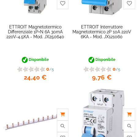
ETTROIT Magnetotermico
ETTROIT Interruttore
Differenziale 1P+N 6A 30mA
Magnetotermico 2P 10A 220V
220V-4.5KA - Mod. JX250640
6KA - Mod. JX121060
favorite_border
Disponibile
Disponibile
0
0
/5
/5
24,40 €
9,76 €