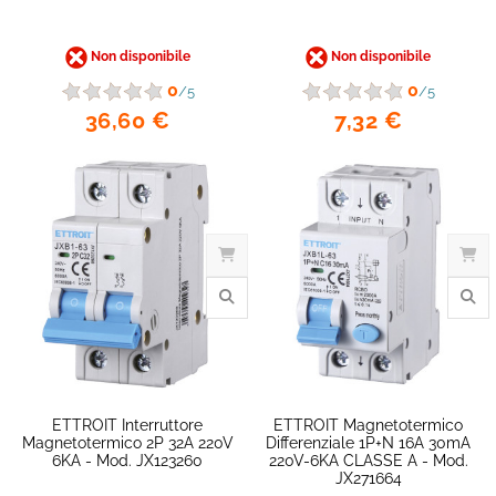
Non disponibile
Non disponibile
0
0
/5
/5
36,60 €
7,32 €
favorite_border
ETTROIT Interruttore
ETTROIT Magnetotermico
Magnetotermico 2P 32A 220V
Differenziale 1P+N 16A 30mA
6KA - Mod. JX123260
220V-6KA CLASSE A - Mod.
JX271664