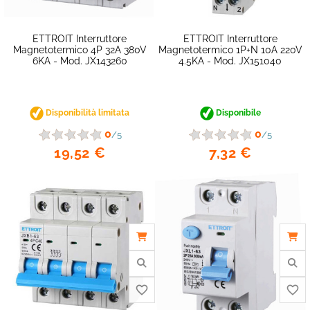
ETTROIT Interruttore
ETTROIT Interruttore
Magnetotermico 4P 32A 380V
Magnetotermico 1P+N 10A 220V
6KA - Mod. JX143260
4.5KA - Mod. JX151040
Disponibilità limitata
Disponibile
0
0
/5
/5
19,52 €
7,32 €
favorite_border