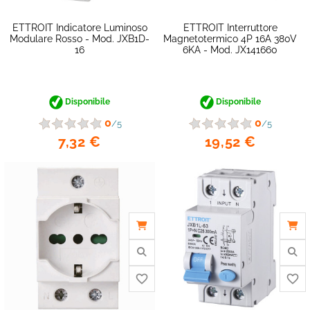
favorite_border
ETTROIT Indicatore Luminoso
ETTROIT Interruttore
Modulare Rosso - Mod. JXB1D-
Magnetotermico 4P 16A 380V
16
6KA - Mod. JX141660
Disponibile
Disponibile
0
0
/5
/5
7,32 €
19,52 €