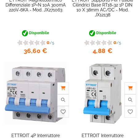
Differenziale 1P+N 10A 300mA
Cilindrici Base RT18-32 1P DIN
220V-6KA - Mod. JX271063
10 X 38mm AC/DC - Mod.
JX12138
Disponibile
Disponibile
0
0
/5
/5
36,60 €
4,88 €
favorite_border
ETTROIT 4P Interruttore
ETTROIT Interruttore