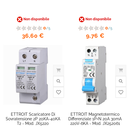
Non disponibile
Non disponibile
0
0
/5
/5
36,60 €
9,76 €
favorite_border
ETTROIT Scaricatore Di
ETTROIT Magnetotermico
Sovratensione 2P 20KA-40KA
Differenziale 1P+N 20A 30mA
T2 - Mod. JX5220
220V-6KA - Mod. JX252061