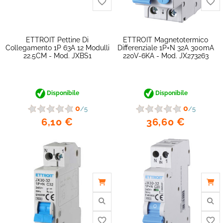
ETTROIT Pettine Di
ETTROIT Magnetotermico
Collegamento 1P 63A 12 Modulli
Differenziale 1P+N 32A 300mA
22.5CM - Mod. JXBS1
220V-6KA - Mod. JX273263
Disponibile
Disponibile
favorite_border
0
0
/5
/5
6,10 €
36,60 €