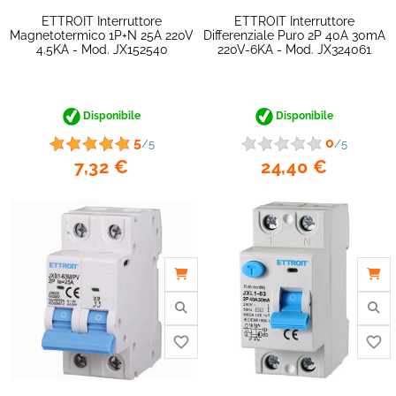
ETTROIT Interruttore
ETTROIT Interruttore
Magnetotermico 1P+N 25A 220V
Differenziale Puro 2P 40A 30mA
4.5KA - Mod. JX152540
220V-6KA - Mod. JX324061
Disponibile
Disponibile
5
0
/5
/5
favorite_border
7,32 €
24,40 €