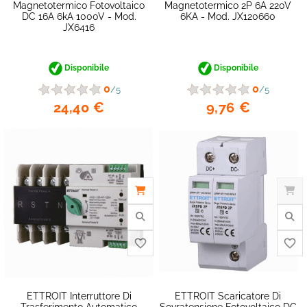
Magnetotermico Fotovoltaico
Magnetotermico 2P 6A 220V
DC 16A 6kA 1000V - Mod.
6KA - Mod. JX120660
JX6416
Disponibile
Disponibile
0
0
/5
/5
24,40 €
9,76 €
ETTROIT Interruttore Di
ETTROIT Scaricatore Di
favorite_border
Trasferimento Automatico
Sovratensione Fotovoltaico DC