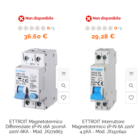
Non disponibile
Non disponibile
0
0
/5
/5
36,60 €
29,28 €
favorite_border
ETTROIT Magnetotermico
ETTROIT Interruttore
Differenziale 1P+N 16A 300mA
Magnetotermico 1P+N 6A 220V
220V-6KA - Mod. JX271663
4.5KA - Mod. JX150640