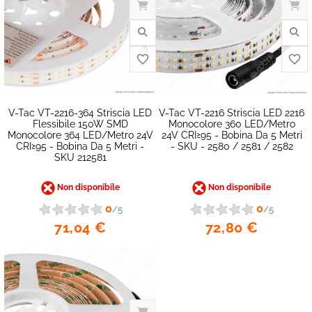
V-Tac VT-2216-364 Striscia LED
V-Tac VT-2216 Striscia LED 2216
favorite_border
Flessibile 150W SMD
Monocolore 360 LED/metro
Monocolore 364 LED/metro 24V
24V CRI≥95 - Bobina Da 5 Metri
CRI≥95 - Bobina Da 5 Metri -
- SKU - 2580 / 2581 / 2582
SKU 212581
Non disponibile
Non disponibile
0
0
/5
/5
71,04 €
72,80 €