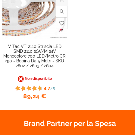
V-Tac VT-2110 Striscia LED
SMD 2110 21W/m 24V
Monocolore 700 LED/metro CRI
≥90 - Bobina Da 5 Metri - SKU
2602 / 2603 / 2604
favorite_border
Non disponibile
4.7
/5
89,24 €
Brand Partner per la Spesa