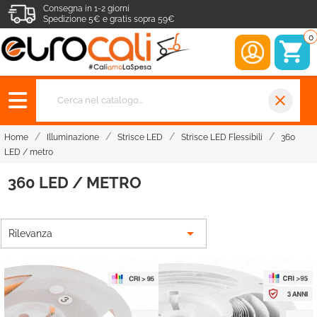
Consegna in 1-2 giorni
Spedizione 5€ e gratis sopra 59€
0
close
Home
Illuminazione
Strisce LED
Strisce LED Flessibili
360
LED / metro
360 LED / METRO

Rilevanza