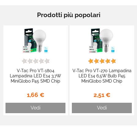
Prodotti più popolari
V-Tac Pro VT-1804
V-Tac Pro VT-270 Lampadina
Lampadina LED E14 3,7W
LED E14 6,5W Bulb P45
MiniGlobo P45 SMD Chip
MiniGlobo SMD Chip
Samsung - SKU 8042 / 8043
Samsung - SKU 21863 / 21864
/ 8044
/ 21865
1,66 €
2,51 €
Vedi
Vedi