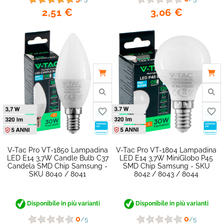
2,51 €
3,06 €
favorite_border
V-Tac Pro VT-1850 Lampadina
V-Tac Pro VT-1804 Lampadina
LED E14 3,7W Candle Bulb C37
LED E14 3,7W MiniGlobo P45
Candela SMD Chip Samsung -
SMD Chip Samsung - SKU
SKU 8040 / 8041
8042 / 8043 / 8044
Disponibile in più varianti
Disponibile in più varianti
0
0
/5
/5