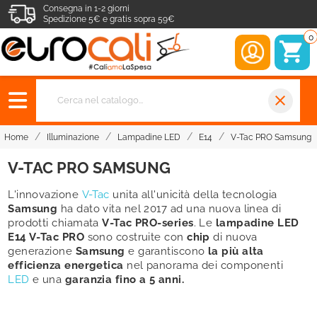
Consegna in 1-2 giorni
Spedizione 5€ e gratis sopra 59€
0
close
Home
Illuminazione
Lampadine LED
E14
V-Tac PRO Samsung
V-TAC PRO SAMSUNG
L'innovazione
V-Tac
unita all'unicità della tecnologia
Samsung
ha dato vita nel 2017 ad una nuova linea di
prodotti chiamata
V-Tac PRO-series
. Le
lampadine LED
E14 V-Tac PRO
sono costruite con
chip
di nuova
generazione
Samsung
e garantiscono
la più alta
efficienza energetica
nel panorama dei componenti
LED
e una
garanzia fino a 5 anni.