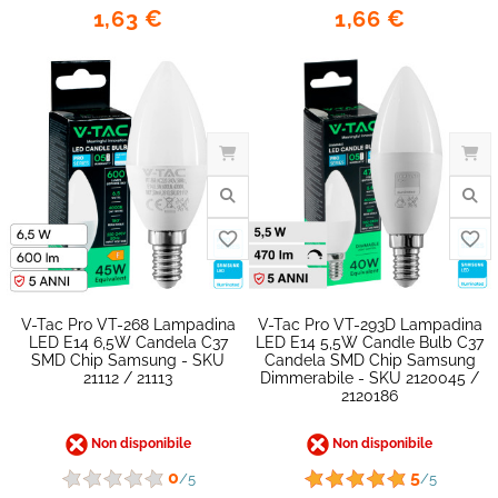
1,63 €
1,66 €
favorite_border
V-Tac Pro VT-268 Lampadina
V-Tac Pro VT-293D Lampadina
LED E14 6,5W Candela C37
LED E14 5,5W Candle Bulb C37
SMD Chip Samsung - SKU
Candela SMD Chip Samsung
21112 / 21113
Dimmerabile - SKU 2120045 /
2120186
Non disponibile
Non disponibile
0
5
/5
/5