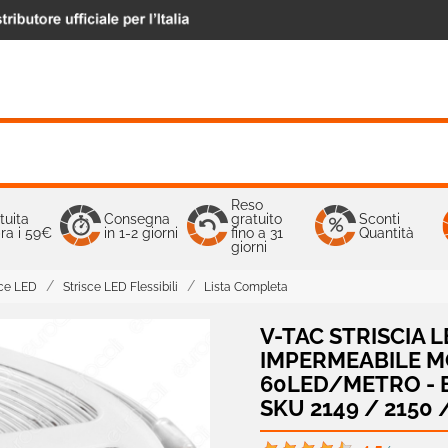
Reso
tuita
Consegna
gratuito
Sconti
ra i 59€
in 1-2 giorni
fino a 31
Quantità
giorni
sce LED
Strisce LED Flessibili
Lista Completa
V-TAC STRISCIA L
IMPERMEABILE 
60LED/METRO - B
SKU 2149 / 2150 