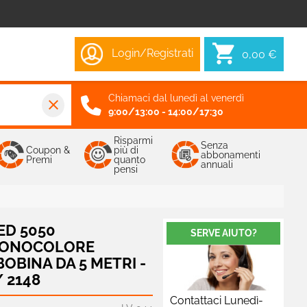
Login/Registrati
0,00 €
Chiamaci dal lunedì al venerdì
close
9:00/13:00 - 14:00/17:30
Risparmi
Senza
Coupon &
più di
abbonamenti
Premi
quanto
annuali
pensi
ED 5050
SERVE AIUTO?
MONOCOLORE
OBINA DA 5 METRI -
/ 2148
Contattaci Lunedì-