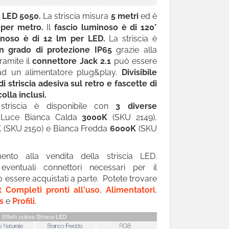
n LED 5050.
La striscia misura
5 metri
ed è
per metro.
Il
fascio luminoso è di 120°
inoso è di 12 lm per LED.
La striscia è
n grado di protezione IP65
grazie alla
ramite il
connettore Jack 2.1
può essere
ad un alimentatore plug&play.
Divisibile
 striscia adesiva sul retro e fascette di
olla inclusi.
striscia è disponibile con
3 diverse
Luce Bianca Calda
3000K
(SKU 2149),
K
(SKU 2150) e Bianca Fredda
6000K
(SKU
imento alla vendita della striscia LED.
 eventuali connettori necessari per il
essere acquistati a parte. Potete trovare
t Completi pronti all'uso
,
Alimentatori
,
s
e
Profili
.