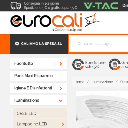
Consegna in 1-2 giorni
Spedizione 5€ e gratis sopra 59€
CALIAMO LA SPESA SU
Spedizione
Gra

Fuoritutto
solo 5€
sop
Pack Maxi Risparmio
Home
Illuminazione
Stri

Igiene E Disinfettanti

Illuminazione
CREE LED

Lampadine LED