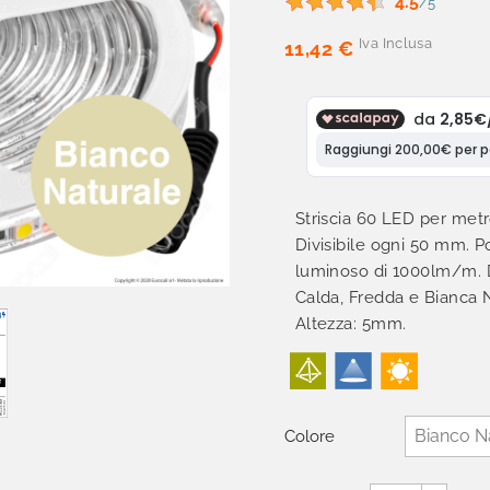
4.5
/5
Iva Inclusa
11,42 €
Striscia 60 LED per met
Divisibile ogni 50 mm. 
luminoso di 1000lm/m. D
Calda, Fredda e Bianca 
Altezza: 5mm.
Colore