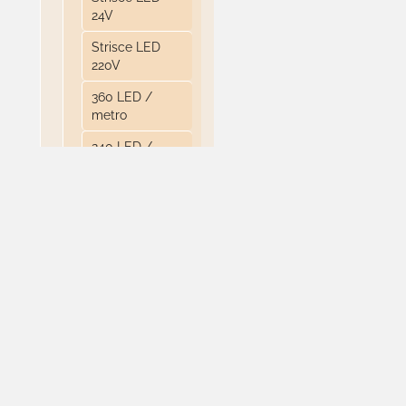
24V
Strisce LED
220V
360 LED /
metro
240 LED /
metro
204 LED
/metro
120 LED /
metro
60 LED /
metro
30 LED /
metro
Bobine da 5