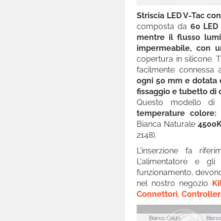

Lampade LED
Striscia LED V-Tac co
composta da
60 LED 
Piantane
mentre il flusso lum
impermeabile, con u
Casa Intelligente
copertura in silicone. T

Arredo LED Componibile
facilmente connessa 
ogni 50 mm e dotata di
Smart Light
fissaggio e tubetto di c
Questo modello di 

Luci LED Decorative
temperature colore:
Coltivazione Indoor
Bianca Naturale
4500
2148).

Sensori
L'inserzione fa rifer

Lampadari
L'alimentatore e gli
funzionamento, devono 

Portafaretti
nel nostro negozio
Ki
Connettori
,
Controller
Portalampade
Adattatori