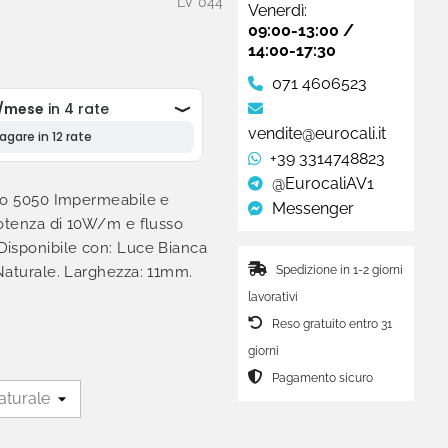
LV 044
Venerdì:
09:00-13:00 /
14:00-17:30
071 4606523
vendite@eurocali.it
+39 3314748823
@EurocaliAV1
ro 5050 Impermeabile e
Messenger
Potenza di 10W/m e flusso
isponibile con: Luce Bianca
Spedizione in 1-2 giorni
Naturale. Larghezza: 11mm.
lavorativi
Reso gratuito entro 31
giorni
Pagamento sicuro