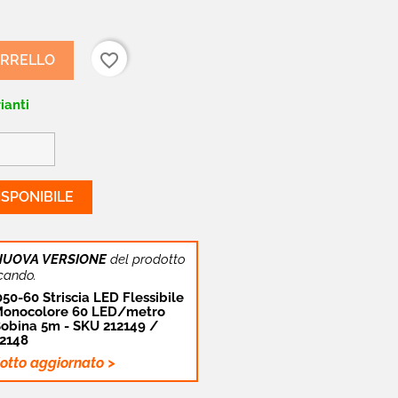
favorite_border
ARRELLO
ianti
SPONIBILE
NUOVA VERSIONE
del prodotto
cando.
50-60 Striscia LED Flessibile
onocolore 60 LED/metro
 Bobina 5m - SKU 212149 /
12148
dotto aggiornato >