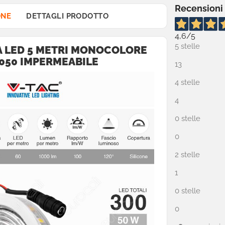
Recensioni
ONE
DETTAGLI PRODOTTO
4,6
/5
5 stelle
IA LED 5 METRI MONOCOLORE
050
IMPERMEABILE
13
4 stelle
4
0 stelle
0
2 stelle
1
0 stelle
0