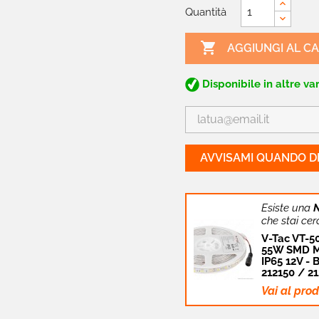
Quantità

AGGIUNGI AL C
Disponibile in altre var
AVVISAMI QUANDO DI
Esiste una
che stai cer
V-Tac VT-50
55W SMD M
IP65 12V -
212150 / 2
Vai al pro