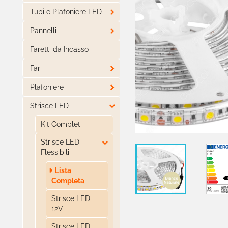

Tubi e Plafoniere LED

Pannelli
Faretti da Incasso

Fari

Plafoniere

Strisce LED
Kit Completi

Strisce LED
Flessibili
Lista
Completa
Strisce LED
12V
Strisce LED