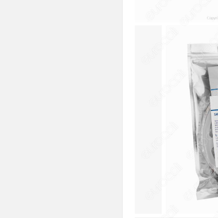
Neon Flex
Moduli
Torce

Industriali e Stradali
Lampade d'Emergenza
Segnapasso
Punti Luce

Applique

Lampade da Giardino
Linear Light
Track Lights

Track Lights Magnetiche