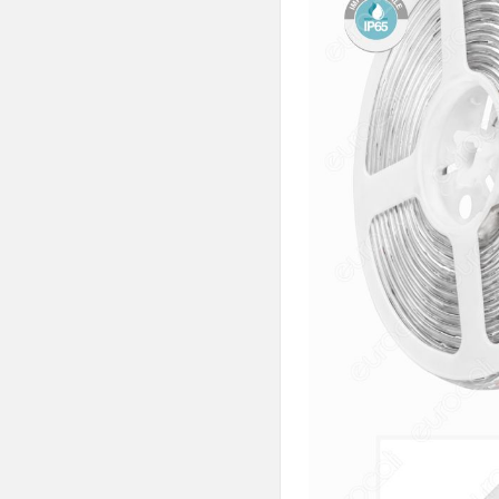
/ metro
Oltre 3000 lm
/ metro
Intelligenti
CRI≥95
Strisce LED
Monocolore
Strisce LED
RGB
per Banchi
Alimentari
Strisce LED
Impermeabili
Subacquee
IP68
Strisce LED