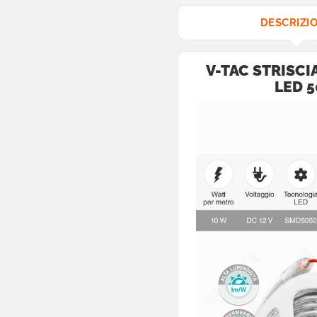
metri
DESCRIZI
Bobine da 10
metri
V-TAC STRISC
Bobine ≥15
LED 5
metri
0 - 10 W /
metro
11 - 20 W /
metro
21 - 30 W /
metro
0 - 1000 lm /
metro
1001 - 2000 lm
/ metro
2001 - 3000 lm