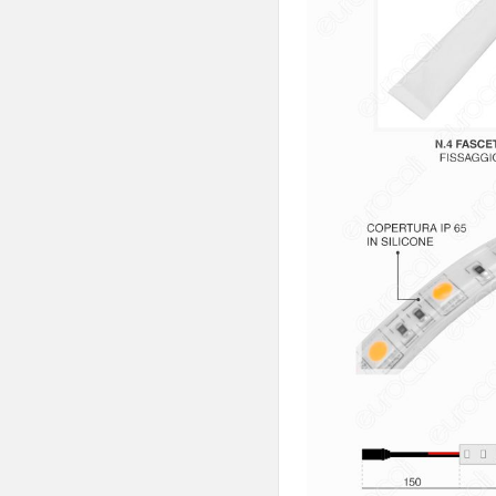
Chip Samsung
Slim
V-Tac
Wiva
FAI
LEDCO
Imperia
Velamp
Strisce LED Rigide
Connettori

Alimentatori
Controllers

Profili