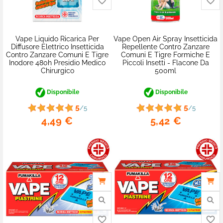
Vape Liquido Ricarica Per
Vape Open Air Spray Insetticida
Diffusore Elettrico Insetticida
Repellente Contro Zanzare
Contro Zanzare Comuni E Tigre
Comuni E Tigre Formiche E
Inodore 480h Presidio Medico
Piccoli Insetti - Flacone Da
Chirurgico
500ml
Disponibile
Disponibile
5
5
/5
/5
4,49 €
5,42 €
favorite_border