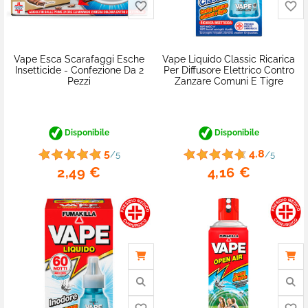
Vape Esca Scarafaggi Esche
Vape Liquido Classic Ricarica
Insetticide - Confezione Da 2
Per Diffusore Elettrico Contro
Pezzi
Zanzare Comuni E Tigre
Disponibile
Disponibile
5
4.8
/5
/5
favorite_border
2,49 €
4,16 €