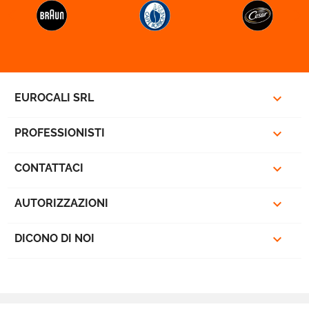


favorite_border

EUROCALI SRL

PROFESSIONISTI

CONTATTACI

AUTORIZZAZIONI

DICONO DI NOI