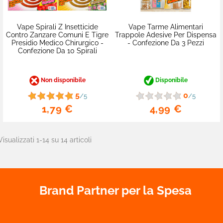
favorite_border
Vape Spirali Z Insetticide
Vape Tarme Alimentari
Contro Zanzare Comuni E Tigre
Trappole Adesive Per Dispensa
Presidio Medico Chirurgico -
- Confezione Da 3 Pezzi
Confezione Da 10 Spirali
Non disponibile
Disponibile
5
0
/5
/5
1,79 €
4,99 €
Visualizzati 1-14 su 14 articoli
Brand Partner per la Spesa