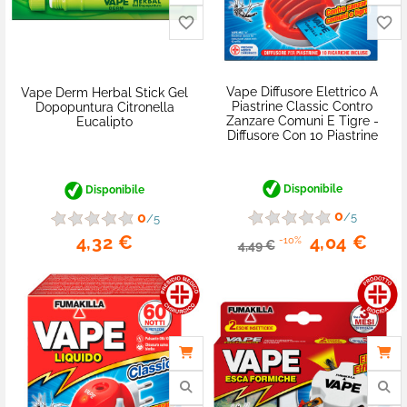
Vape Diffusore Elettrico A
Vape Derm Herbal Stick Gel
favorite_border
Piastrine Classic Contro
Dopopuntura Citronella
Zanzare Comuni E Tigre -
Eucalipto
Diffusore Con 10 Piastrine
Disponibile
Disponibile
0
0
/5
/5
4,32 €
4,04 €
-10%
4,49 €