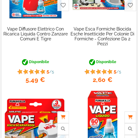
Vape Diffusore Elettrico Con
Vape Esca Formiche Biocida
Ricarica Liquida Contro Zanzare
Esche Insetticide Per Colonie Di
Comuni E Tigre
Formiche - Confezione Da 2
Pezzi
favorite_border
Disponibile
Disponibile
5
5
/5
/5
5,49 €
2,60 €