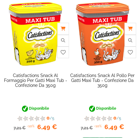
Catisfactions Snack Al
Catisfactions Snack Al Pollo Per
Formaggio Per Gatti Maxi Tub -
Gatti Maxi Tub - Confezione Da
Confezione Da 350g
350g
Disponibile
Disponibile
0
0
/5
/5
6,49 €
6,49 €
-10%
-10%
7,21 €
7,21 €
favorite_border