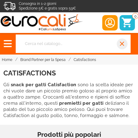
Consegna in 1-2 giorni
Spedizione 5€ e gratis sopra 59€
0
close
Home
Brand Partner per la Spesa
Catisfactions
CATISFACTIONS
Gli
snack per gatti Catisfaction
sono la scelta ideale per
chi vuole dare un piccolo premio goloso al proprio amico
a quattro zampe. Croccanti all'esterno e ripieni di soffice
crema all'interno, questi
premietti per gatti
deliziano il
palato del tuo piccolo amico peloso. Qui puoi trovare
Catisfaction al gusto pollo, tonno, formaggio e salmone.
Prodotti più popolari