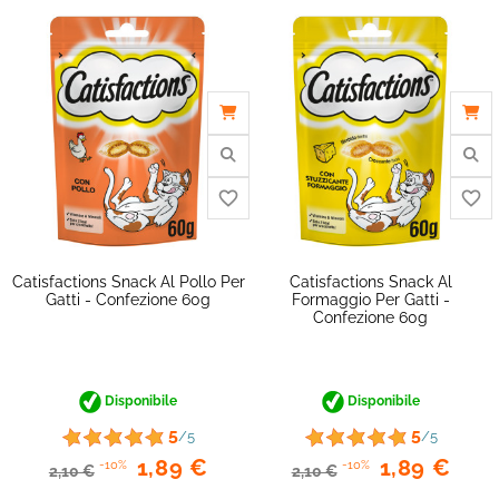
Catisfactions Snack Al Pollo Per
Catisfactions Snack Al
Gatti - Confezione 60g
Formaggio Per Gatti -
Confezione 60g
Disponibile
Disponibile
favorite_border
5
5
/5
/5
1,89 €
1,89 €
-10%
-10%
2,10 €
2,10 €