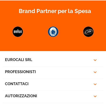
Brand Partner per la Spesa
favorite_border



EUROCALI SRL

PROFESSIONISTI

CONTATTACI

AUTORIZZAZIONI