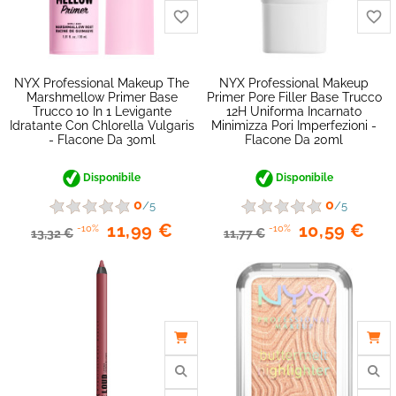
NYX Professional Makeup The
NYX Professional Makeup
Marshmellow Primer Base
Primer Pore Filler Base Trucco
Trucco 10 In 1 Levigante
12H Uniforma Incarnato
Idratante Con Chlorella Vulgaris
Minimizza Pori Imperfezioni -
- Flacone Da 30ml
Flacone Da 20ml
Disponibile
Disponibile
0
0
/5
/5
11,99 €
10,59 €
-10%
-10%
13,32 €
11,77 €