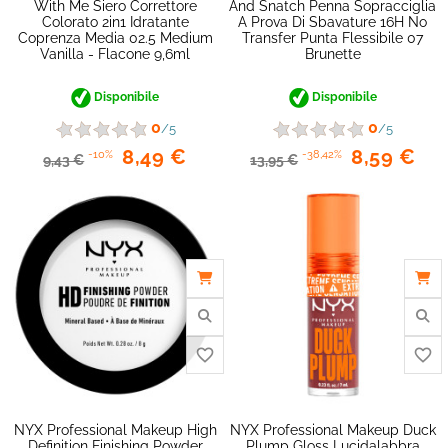
With Me Siero Correttore
And Snatch Penna Sopracciglia
Colorato 2in1 Idratante
A Prova Di Sbavature 16H No
Coprenza Media 02.5 Medium
Transfer Punta Flessibile 07
Vanilla - Flacone 9,6ml
Brunette
Disponibile
Disponibile
0
0
/5
/5
8,49 €
8,59 €
-10%
-38,42%
9,43 €
13,95 €
favorite_border
NYX Professional Makeup High
NYX Professional Makeup Duck
Definition Finishing Powder
Plump Gloss Lucidalabbra