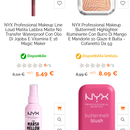
favorite_border
NYX Professional Makeup Line
NYX Professional Makeup
Loud Matita Labbra Matte No
Buttermelt Highlighter
Transfer Waterproof Con Olio
Illuminante Con Burro Di Mango
Di Jojoba E Vitamina E 16
E Mandorle 10 Glaze It Butta -
Magic Maker
Cofanetto Da 5g
Disponibile
Disponibilità limitata
0
0
/5
/5
5,49 €
8,09 €
-10%
-10%
6,10 €
8,99 €