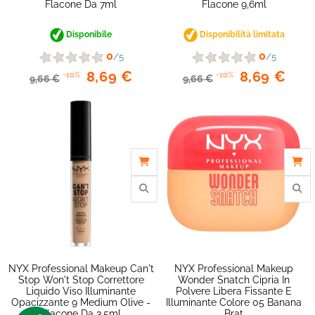
Flacone Da 7ml
Flacone 9,6ml
Disponibile
Disponibilità limitata
0
0
/5
/5
8,69 €
8,69 €
-10%
-10%
9,66 €
9,66 €
NYX Professional Makeup Can't
NYX Professional Makeup
Stop Won't Stop Correttore
Wonder Snatch Cipria In
Liquido Viso Illuminante
Polvere Libera Fissante E
Opacizzante 9 Medium Olive -
Illuminante Colore 05 Banana
Flacone Da 3,5ml
Brat