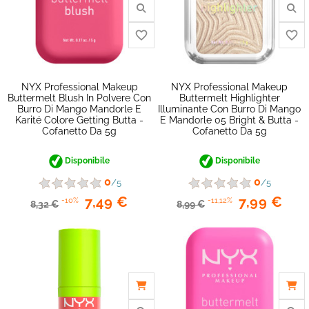
NYX Professional Makeup
NYX Professional Makeup
Buttermelt Blush In Polvere Con
Buttermelt Highlighter
Burro Di Mango Mandorle E
Illuminante Con Burro Di Mango
favorite_border
Karité Colore Getting Butta -
E Mandorle 05 Bright & Butta -
Cofanetto Da 5g
Cofanetto Da 5g
Disponibile
Disponibile
0
0
/5
/5
7,49 €
7,99 €
-10%
-11,12%
8,32 €
8,99 €