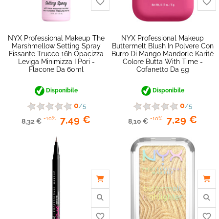
favorite_border
NYX Professional Makeup The
NYX Professional Makeup
Marshmellow Setting Spray
Buttermelt Blush In Polvere Con
Fissante Trucco 16h Opacizza
Burro Di Mango Mandorle Karité
Leviga Minimizza I Pori -
Colore Butta With Time -
Flacone Da 60ml
Cofanetto Da 5g
Disponibile
Disponibile
0
0
/5
/5
7,49 €
7,29 €
-10%
-10%
8,32 €
8,10 €