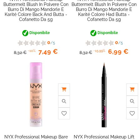
Buttermelt Blush In Polvere Con
Buttermelt Blush In Polvere Con
Burro Di Mango Mandorle E
Burro Di Mango Mandorle E
Karité Colore Back And Butta -
Karité Colore Had Butta -
Cofanetto Da 5g
Cofanetto Da 5g
Disponibile
Disponibile
0
0
/5
/5
7,49 €
6,99 €
-10%
-15,99%
8,32 €
8,32 €
favorite_border
NYX Professional Makeup Bare
NYX Professional Makeup Lift