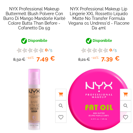
NYX Professional Makeup
NYX Professional Makeup Lip
Buttermelt Blush Polvere Con
Lingerie XXL Rossetto Liquido
Burro Di Mango Mandorle Karité
Matte No Transfer Formula
Colore Butta Than Before -
Vegana 01 Undress'd - Flacone
Cofanetto Da 5g
Da 4ml
Disponibile
Disponibile
0
0
/5
/5
7,49 €
7,39 €
-10%
-10%
8,32 €
8,21 €