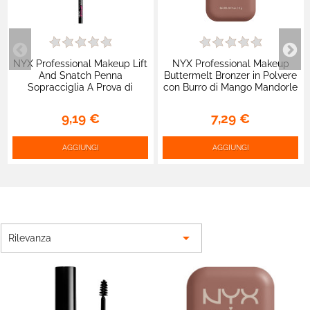
NYX Professional Makeup Lift
NYX Professional Makeup
And Snatch Penna
Buttermelt Bronzer in Polvere
Sopracciglia A Prova di
con Burro di Mango Mandorle
Sbavature 16H No Transfer
e Karité 04 Butta Biscuit -
Punta Flessibile 08 Espresso
Cofanetto da 5g
9,19 €
7,29 €
AGGIUNGI
AGGIUNGI

Rilevanza