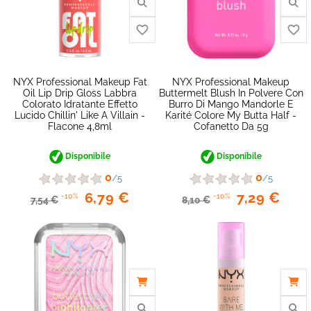
NYX Professional Makeup Fat
NYX Professional Makeup
Oil Lip Drip Gloss Labbra
Buttermelt Blush In Polvere Con
Colorato Idratante Effetto
Burro Di Mango Mandorle E
Lucido Chillin' Like A Villain -
Karité Colore My Butta Half -
Flacone 4,8ml
Cofanetto Da 5g
Disponibile
Disponibile
favorite_border
0
0
/5
/5
6,79 €
7,29 €
-10%
-10%
7,54 €
8,10 €