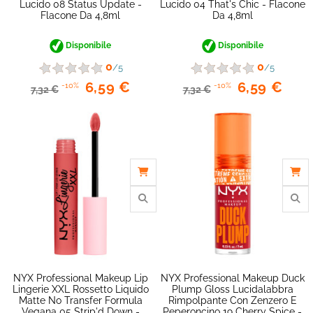
Lucido 08 Status Update -
Lucido 04 That's Chic - Flacone
Flacone Da 4,8ml
Da 4,8ml
Disponibile
Disponibile
favorite_border
0
0
/5
/5
6,59 €
6,59 €
-10%
-10%
7,32 €
7,32 €
NYX Professional Makeup Lip
NYX Professional Makeup Duck
Lingerie XXL Rossetto Liquido
Plump Gloss Lucidalabbra
Matte No Transfer Formula
Rimpolpante Con Zenzero E
Vegana 05 Strip'd Down -
Peperoncino 19 Cherry Spice -