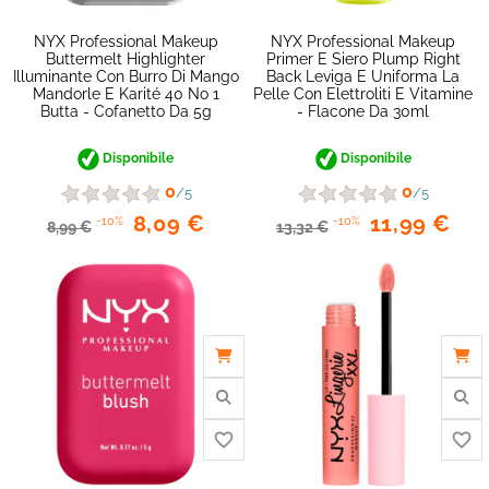
NYX Professional Makeup
NYX Professional Makeup
Buttermelt Highlighter
Primer E Siero Plump Right
Illuminante Con Burro Di Mango
Back Leviga E Uniforma La
Mandorle E Karité 40 No 1
Pelle Con Elettroliti E Vitamine
Butta - Cofanetto Da 5g
- Flacone Da 30ml
Disponibile
Disponibile
0
0
/5
/5
8,09 €
11,99 €
-10%
-10%
8,99 €
13,32 €
favorite_border