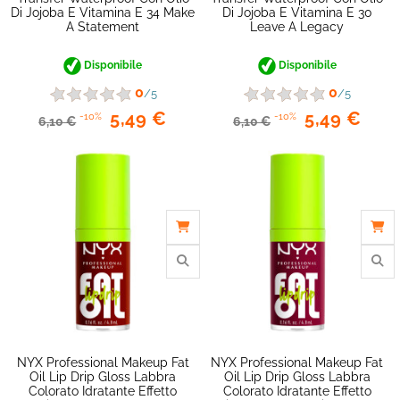
favorite_border
Di Jojoba E Vitamina E 34 Make
Di Jojoba E Vitamina E 30
A Statement
Leave A Legacy
Disponibile
Disponibile
0
0
/5
/5
5,49 €
5,49 €
-10%
-10%
6,10 €
6,10 €
NYX Professional Makeup Fat
NYX Professional Makeup Fat
Oil Lip Drip Gloss Labbra
Oil Lip Drip Gloss Labbra
Colorato Idratante Effetto
Colorato Idratante Effetto