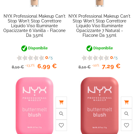
NYX Professional Makeup Can't
NYX Professional Makeup Can't
Stop Won't Stop Correttore
Stop Won't Stop Correttore
Liquido Viso Illuminante
Liquido Viso Illuminante
Opacizzante 6 Vanilla - Flacone
Opacizzante 7 Natural -
Da 3,5ml
Flacone Da 3,5ml
Disponibile
Disponibile
0
0
/5
/5
6,99 €
7,29 €
-13,7%
-10%
8,10 €
8,10 €
favorite_border