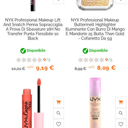
NYX Professional Makeup Lift
NYX Professional Makeup
And Snatch Penna Sopracciglia
Buttermelt Highlighter
A Prova Di Sbavature 16H No
Illuminante Con Burro Di Mango
Transfer Punta Flessibile 10
E Mandorle 25 Butta Than Gold
Black
- Cofanetto Da 5g
favorite_border
Disponibile
Disponibile
0
0
/5
/5
9,19 €
8,09 €
-10%
-10%
10,21 €
8,99 €