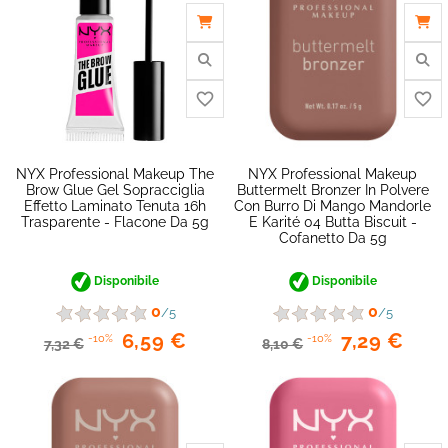
NYX Professional Makeup The
NYX Professional Makeup
Brow Glue Gel Sopracciglia
Buttermelt Bronzer In Polvere
Effetto Laminato Tenuta 16h
Con Burro Di Mango Mandorle
Trasparente - Flacone Da 5g
E Karité 04 Butta Biscuit -
Cofanetto Da 5g
favorite_border
Disponibile
Disponibile
0
0
/5
/5
6,59 €
7,29 €
-10%
-10%
7,32 €
8,10 €