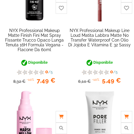
NYX Professional Makeup
NYX Professional Makeup Line
Matte Finish Fini Mat Spray
Loud Matita Labbra Matte No
Fissante Trucco Opaco Lunga
Transfer Waterproof Con Olio
Tenuta 16H Formula Vegana -
Di Jojoba E Vitamina E 32 Sassy
Flacone Da 60ml
Disponibile
Disponibile
0
0
/5
/5
7,49 €
5,49 €
-10%
-10%
8,32 €
6,10 €
favorite_border