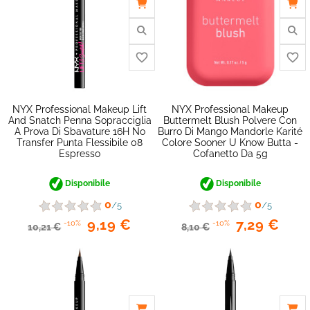
NYX Professional Makeup Lift
NYX Professional Makeup
And Snatch Penna Sopracciglia
Buttermelt Blush Polvere Con
A Prova Di Sbavature 16H No
Burro Di Mango Mandorle Karité
Transfer Punta Flessibile 08
Colore Sooner U Know Butta -
Espresso
Cofanetto Da 5g
Disponibile
Disponibile
0
0
/5
/5
9,19 €
7,29 €
-10%
-10%
10,21 €
8,10 €
favorite_border