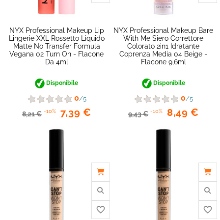
NYX Professional Makeup Lip
NYX Professional Makeup Bare
Lingerie XXL Rossetto Liquido
With Me Siero Correttore
Matte No Transfer Formula
Colorato 2in1 Idratante
Vegana 02 Turn On - Flacone
Coprenza Media 04 Beige -
Da 4ml
Flacone 9,6ml
Disponibile
Disponibile
0
0
/5
/5
favorite_border
7,39 €
8,49 €
-10%
-10%
8,21 €
9,43 €