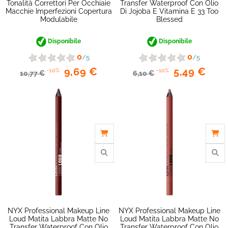
Tonalità Correttori Per Occhiaie
Transfer Waterproof Con Olio
Macchie Imperfezioni Copertura
Di Jojoba E Vitamina E 33 Too
Modulabile
Blessed
Disponibile
Disponibile
0
0
/5
/5
9,69 €
5,49 €
-10%
-10%
10,77 €
6,10 €
NYX Professional Makeup Line
NYX Professional Makeup Line
Loud Matita Labbra Matte No
Loud Matita Labbra Matte No
Transfer Waterproof Con Olio
Transfer Waterproof Con Olio