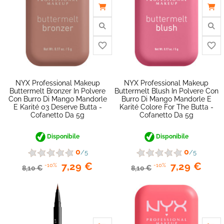
NYX Professional Makeup
NYX Professional Makeup
Buttermelt Bronzer In Polvere
Buttermelt Blush In Polvere Con
Con Burro Di Mango Mandorle
Burro Di Mango Mandorle E
E Karité 03 Deserve Butta -
Karité Colore For The Butta -
Cofanetto Da 5g
Cofanetto Da 5g
Disponibile
Disponibile
0
0
/5
/5
7,29 €
7,29 €
-10%
-10%
8,10 €
8,10 €
favorite_border