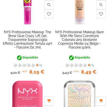
favorite_border
NYX Professional Makeup The
NYX Professional Makeup Bare
Brow Glue Crazy Lift Gel
With Me Siero Correttore
Trasparente Sopracciglia
Colorato 2in1 Idratante
Effetto Laminazione Tenuta 24H
Coprenza Media 04 Beige -
- Flacone Da 7ml
Flacone 9,6ml
Disponibile
Disponibile
0
0
/5
/5
8,19 €
8,49 €
-10%
-10%
9,10 €
9,43 €