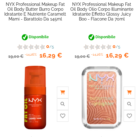
NYX Professional Makeup Fat
NYX Professional Makeup Fat
Oil Body Butter Burro Corpo
Oil Body Olio Corpo Illuminante
Idratante E Nutriente Caramelt
Idratante Effetto Glossy Juicy
Mami - Barattolo Da 145ml
Boo - Flacone Da 70ml
favorite_border
Disponibile
Disponibile
0
0
/5
/5
16,29 €
16,29 €
-14,26%
-14,26%
19,00 €
19,00 €