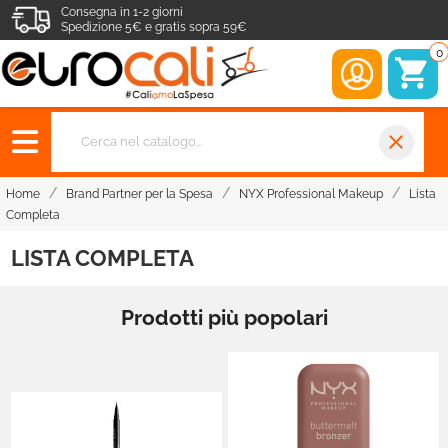
Consegna in 1-2 giorni
Spedizione 5€ e gratis sopra 59€
0
close
Home
Brand Partner per la Spesa
NYX Professional Makeup
Lista
Completa
LISTA COMPLETA
Prodotti più popolari