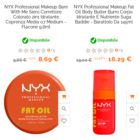
NYX Professional Makeup Bare
NYX Professional Makeup Fat
With Me Siero Correttore
Oil Body Butter Burro Corpo
favorite_border
Colorato 2in1 Idratante
Idratante E Nutriente Suga
Coprenza Media 07 Medium -
Baddie - Barattolo Da 145ml
Flacone 9,6ml
Disponibile
Disponibile
0
0
/5
/5
8,69 €
16,29 €
-10%
-14,26%
9,66 €
19,00 €