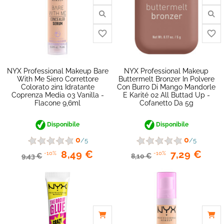
favorite_border
NYX Professional Makeup Bare
NYX Professional Makeup
With Me Siero Correttore
Buttermelt Bronzer In Polvere
Colorato 2in1 Idratante
Con Burro Di Mango Mandorle
Coprenza Media 03 Vanilla -
E Karité 02 All Buttad Up -
Flacone 9,6ml
Cofanetto Da 5g
Disponibile
Disponibile
0
0
/5
/5
8,49 €
7,29 €
-10%
-10%
9,43 €
8,10 €