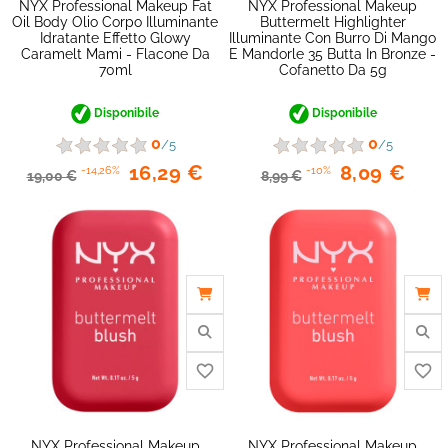
NYX Professional Makeup Fat
NYX Professional Makeup
Oil Body Olio Corpo Illuminante
Buttermelt Highlighter
Idratante Effetto Glowy
Illuminante Con Burro Di Mango
Caramelt Mami - Flacone Da
E Mandorle 35 Butta In Bronze -
70ml
Cofanetto Da 5g
Disponibile
Disponibile
0
0
/5
/5
16,29 €
8,09 €
-14,26%
-10%
19,00 €
8,99 €
favorite_border
NYX Professional Makeup
NYX Professional Makeup