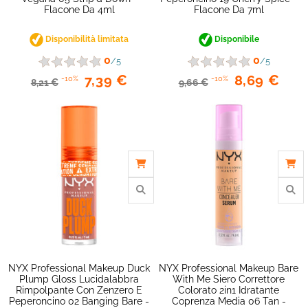
Flacone Da 4ml
Flacone Da 7ml
Disponibilità limitata
Disponibile
0
0
/5
/5
7,39 €
8,69 €
-10%
-10%
8,21 €
9,66 €
favorite_border
NYX Professional Makeup Duck
NYX Professional Makeup Bare
Plump Gloss Lucidalabbra
With Me Siero Correttore
Rimpolpante Con Zenzero E
Colorato 2in1 Idratante
Peperoncino 02 Banging Bare -
Coprenza Media 06 Tan -