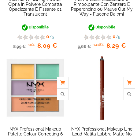
Cipria In Polvere Compatta
Rimpolpante Con Zenzero E
Opacizzante E Fissante 01
Peperoncino 08 Mauve Out My
Translucent
Way - Flacone Da 7ml
Disponibile
Disponibile
0
0
/5
/5
8,09 €
8,29 €
-10%
-14,18%
8,99 €
9,66 €
favorite_border
NYX Professional Makeup
NYX Professional Makeup Line
Palette Colour Correcting 6
Loud Matita Labbra Matte No