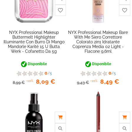
NYX Professional Makeup
NYX Professional Makeup Bare
Buttermelt Highlighter
With Me Siero Correttore
Illuminante Con Burro Di Mango
Colorato 2in1 Idratante
Mandorle Karité 15 U Butta
Coprenza Media 02 Light -
Werk - Cofanetto Da 5g
Flacone 9,6ml
Disponibile
Disponibile
0
0
/5
/5
8,09 €
8,49 €
-10%
-10%
8,99 €
9,43 €
favorite_border