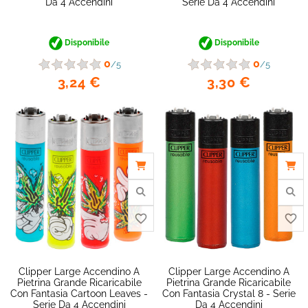
Da 4 Accendini
Serie Da 4 Accendini
favorite_border
Disponibile
Disponibile
0
0
/5
/5
3,24 €
3,30 €
Clipper Large Accendino A
Clipper Large Accendino A
Pietrina Grande Ricaricabile
Pietrina Grande Ricaricabile
Con Fantasia Cartoon Leaves -
Con Fantasia Crystal 8 - Serie
Serie Da 4 Accendini
Da 4 Accendini