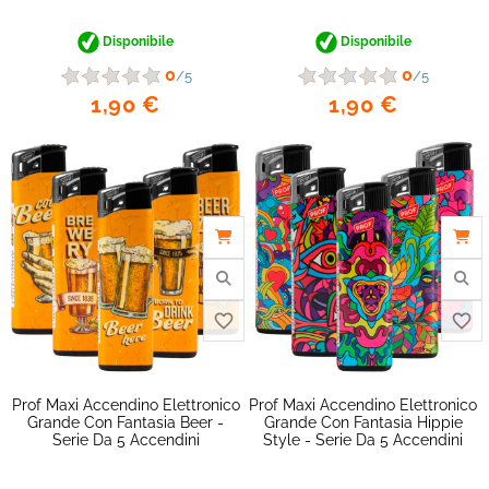
Disponibile
Disponibile
0
0
/5
/5
1,90 €
1,90 €
favorite_border
Prof Maxi Accendino Elettronico
Prof Maxi Accendino Elettronico
Grande Con Fantasia Beer -
Grande Con Fantasia Hippie
Serie Da 5 Accendini
Style - Serie Da 5 Accendini