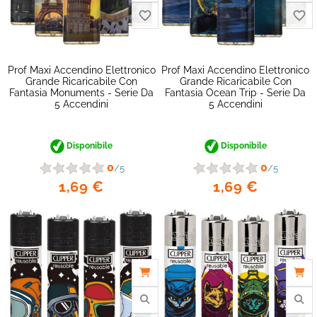
Prof Maxi Accendino Elettronico
Prof Maxi Accendino Elettronico
Grande Ricaricabile Con
Grande Ricaricabile Con
Fantasia Monuments - Serie Da
Fantasia Ocean Trip - Serie Da
5 Accendini
5 Accendini
Disponibile
Disponibile
0
0
/5
/5
1,69 €
1,69 €
favorite_border