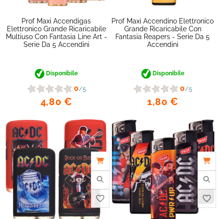
Prof Maxi Accendigas
Prof Maxi Accendino Elettronico
Elettronico Grande Ricaricabile
Grande Ricaricabile Con
Multiuso Con Fantasia Line Art -
Fantasia Reapers - Serie Da 5
Serie Da 5 Accendini
Accendini
Disponibile
Disponibile
0
0
/5
/5
4,80 €
1,80 €
favorite_border