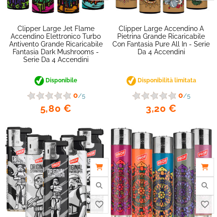
Clipper Large Jet Flame
Clipper Large Accendino A
Accendino Elettronico Turbo
Pietrina Grande Ricaricabile
Antivento Grande Ricaricabile
Con Fantasia Pure All In - Serie
Fantasia Dark Mushrooms -
Da 4 Accendini
Serie Da 4 Accendini
Disponibile
Disponibilità limitata
favorite_border
0
0
/5
/5
5,80 €
3,20 €