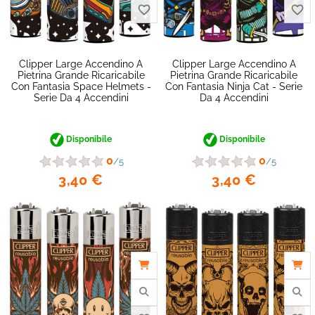
Clipper Large Accendino A
Clipper Large Accendino A
Pietrina Grande Ricaricabile
Pietrina Grande Ricaricabile
Con Fantasia Space Helmets -
Con Fantasia Ninja Cat - Serie
Serie Da 4 Accendini
Da 4 Accendini
Disponibile
Disponibile
0
0
/5
/5
3,40 €
3,40 €
favorite_border