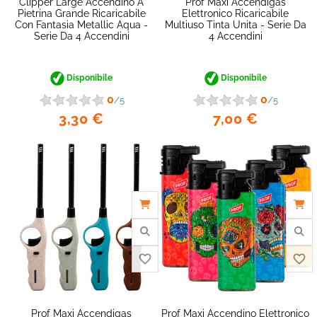
Clipper Large Accendino A
Prof Maxi Accendigas
Pietrina Grande Ricaricabile
Elettronico Ricaricabile
Con Fantasia Metallic Aqua -
Multiuso Tinta Unita - Serie Da
Serie Da 4 Accendini
4 Accendini
Disponibile
Disponibile
favorite_border
0
0
/5
/5
3,30 €
7,00 €
Prof Maxi Accendigas
Prof Maxi Accendino Elettronico