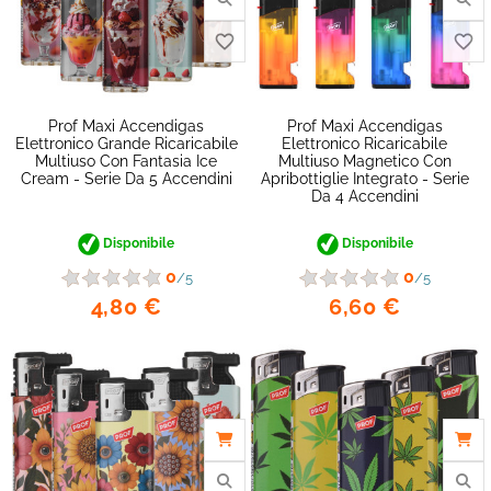
Prof Maxi Accendigas
Prof Maxi Accendigas
Elettronico Grande Ricaricabile
Elettronico Ricaricabile
Multiuso Con Fantasia Ice
Multiuso Magnetico Con
Cream - Serie Da 5 Accendini
Apribottiglie Integrato - Serie
Da 4 Accendini
favorite_border
Disponibile
Disponibile
0
0
/5
/5
4,80 €
6,60 €