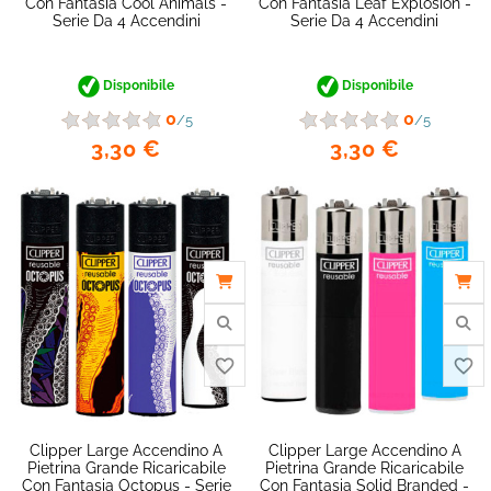
Con Fantasia Cool Animals -
Con Fantasia Leaf Explosion -
Serie Da 4 Accendini
Serie Da 4 Accendini
Disponibile
Disponibile
0
0
/5
/5
3,30 €
3,30 €
Clipper Large Accendino A
Clipper Large Accendino A
favorite_border
Pietrina Grande Ricaricabile
Pietrina Grande Ricaricabile
Con Fantasia Octopus - Serie
Con Fantasia Solid Branded -