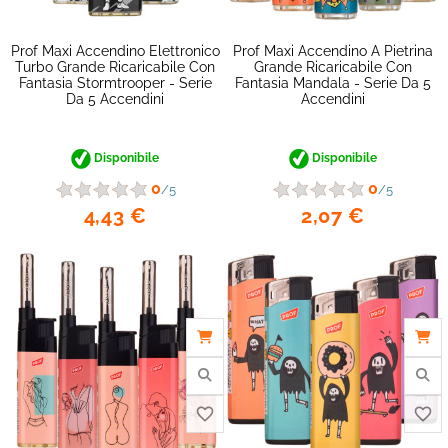
Prof Maxi Accendino Elettronico
Prof Maxi Accendino A Pietrina
Turbo Grande Ricaricabile Con
Grande Ricaricabile Con
Fantasia Stormtrooper - Serie
Fantasia Mandala - Serie Da 5
Da 5 Accendini
Accendini
Disponibile
Disponibile
0
0
/5
/5
4,43 €
2,07 €
favorite_border