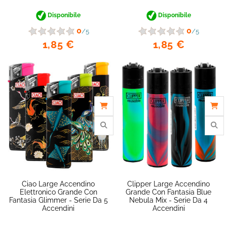
Disponibile
Disponibile
0
0
/5
/5
1,85 €
1,85 €
favorite_border
Ciao Large Accendino
Clipper Large Accendino
Elettronico Grande Con
Grande Con Fantasia Blue
Fantasia Glimmer - Serie Da 5
Nebula Mix - Serie Da 4
Accendini
Accendini