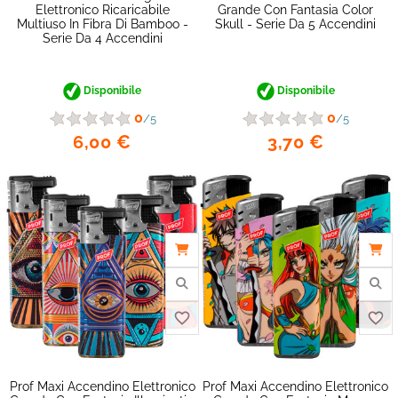
Elettronico Ricaricabile
Grande Con Fantasia Color
Multiuso In Fibra Di Bamboo -
Skull - Serie Da 5 Accendini
Serie Da 4 Accendini
Disponibile
Disponibile
0
0
/5
/5
6,00 €
3,70 €
favorite_border
Prof Maxi Accendino Elettronico
Prof Maxi Accendino Elettronico