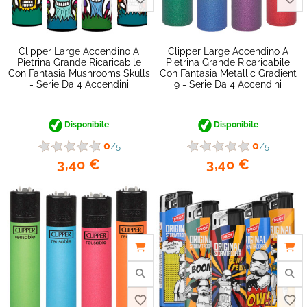
favorite_border
Clipper Large Accendino A
Clipper Large Accendino A
Pietrina Grande Ricaricabile
Pietrina Grande Ricaricabile
Con Fantasia Mushrooms Skulls
Con Fantasia Metallic Gradient
- Serie Da 4 Accendini
9 - Serie Da 4 Accendini
Disponibile
Disponibile
0
0
/5
/5
3,40 €
3,40 €