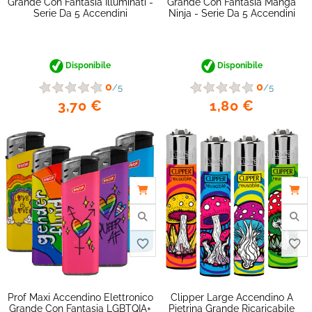
Grande Con Fantasia Illuminati -
Grande Con Fantasia Manga
Serie Da 5 Accendini
Ninja - Serie Da 5 Accendini
Disponibile
Disponibile
0
0
/5
/5
3,70 €
1,80 €
favorite_border
Prof Maxi Accendino Elettronico
Clipper Large Accendino A
Grande Con Fantasia LGBTQIA+
Pietrina Grande Ricaricabile