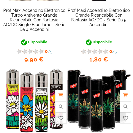
Prof Maxi Accendino Elettronico
Prof Maxi Accendino Elettronico
Turbo Antivento Grande
Grande Ricaricabile Con
Ricaricabile Con Fantasia
Fantasia AC/DC - Serie Da 5
AC/DC Single Blueflame - Serie
Accendini
Da 4 Accendini
Disponibile
Disponibile
0
0
/5
/5
9,90 €
1,80 €
favorite_border