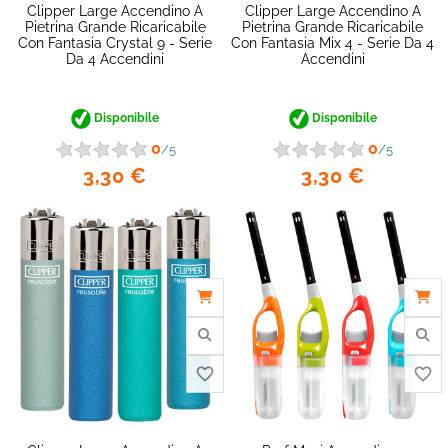
Clipper Large Accendino A
Clipper Large Accendino A
Pietrina Grande Ricaricabile
Pietrina Grande Ricaricabile
Con Fantasia Crystal 9 - Serie
Con Fantasia Mix 4 - Serie Da 4
Da 4 Accendini
Accendini
favorite_border
Disponibile
Disponibile
0
0
/5
/5
3,30 €
3,30 €