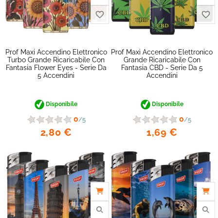
Prof Maxi Accendino Elettronico
Prof Maxi Accendino Elettronico
Turbo Grande Ricaricabile Con
Grande Ricaricabile Con
Fantasia Flower Eyes - Serie Da
Fantasia CBD - Serie Da 5
5 Accendini
Accendini
Disponibile
Disponibile
0
0
/5
/5
2,80 €
1,69 €
favorite_border