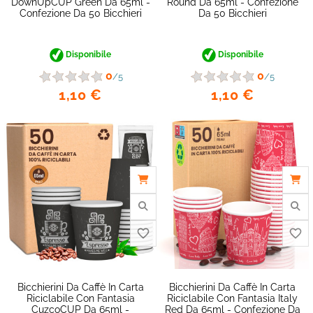
DownUpCUP Green Da 65ml -
Round Da 65ml - Confezione
Confezione Da 50 Bicchieri
Da 50 Bicchieri
Disponibile
Disponibile
0
0
/5
/5
1,10 €
1,10 €
Bicchierini Da Caffè In Carta
Bicchierini Da Caffè In Carta
favorite_border
Riciclabile Con Fantasia
Riciclabile Con Fantasia Italy
CuzcoCUP Da 65ml -
Red Da 65ml - Confezione Da