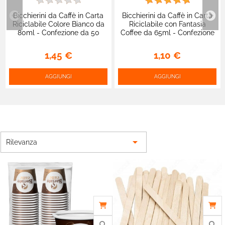
Bicchierini da Caffè in Carta
Bicchierini da Caffè in Carta
Riciclabile Colore Bianco da
Riciclabile con Fantasia
80ml - Confezione da 50
Coffee da 65ml - Confezione
Bicchieri
da 50 Bicchieri
1,45 €
1,10 €
AGGIUNGI
AGGIUNGI

Rilevanza