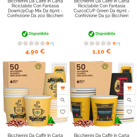
Bicchierini Da Caffè In Carta
Bicchierini Da Caffè In Carta
Riciclabile Con Fantasia
Riciclabile Con Fantasia
DownUpCup Mix Da 65ml -
CuzcoCUP Green Da 65ml -
Confezione Da 200 Bicchieri
Confezione Da 50 Bicchieri
Disponibile
Disponibile
favorite_border
0
0
/5
/5
4,90 €
1,10 €
Bicchierini Da Caffè In Carta
Bicchierini Da Caffè In Carta