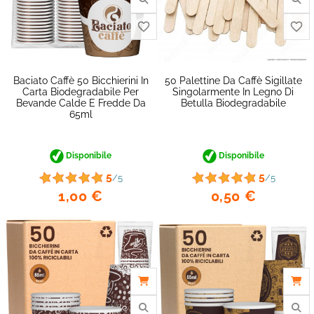
Baciato Caffè 50 Bicchierini In
50 Palettine Da Caffè Sigillate
Carta Biodegradabile Per
Singolarmente In Legno Di
Bevande Calde E Fredde Da
Betulla Biodegradabile
65ml
favorite_border
Disponibile
Disponibile
5
5
/5
/5
1,00 €
0,50 €