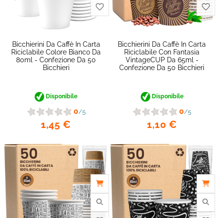
Bicchierini Da Caffè In Carta
Bicchierini Da Caffè In Carta
Riciclabile Colore Bianco Da
Riciclabile Con Fantasia
80ml - Confezione Da 50
VintageCUP Da 65ml -
Bicchieri
Confezione Da 50 Bicchieri
Disponibile
Disponibile
0
0
/5
/5
1,45 €
1,10 €
favorite_border