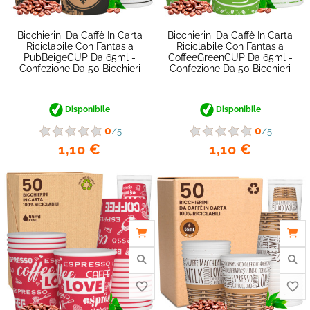
Bicchierini Da Caffè In Carta
Bicchierini Da Caffè In Carta
Riciclabile Con Fantasia
Riciclabile Con Fantasia
PubBeigeCUP Da 65ml -
CoffeeGreenCUP Da 65ml -
Confezione Da 50 Bicchieri
Confezione Da 50 Bicchieri
Disponibile
Disponibile
0
0
/5
/5
1,10 €
1,10 €
favorite_border