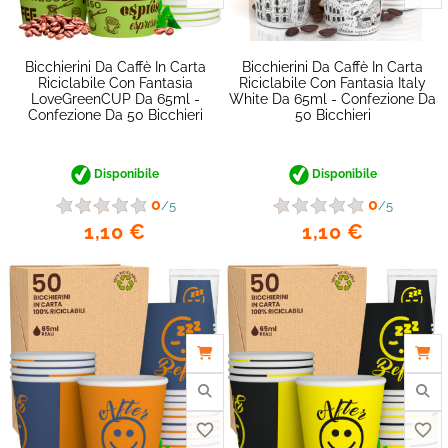
Bicchierini Da Caffè In Carta
Bicchierini Da Caffè In Carta
Riciclabile Con Fantasia
Riciclabile Con Fantasia Italy
LoveGreenCUP Da 65ml -
White Da 65ml - Confezione Da
favorite_border
Confezione Da 50 Bicchieri
50 Bicchieri
Disponibile
Disponibile
0
0
/5
/5
1,10 €
1,10 €