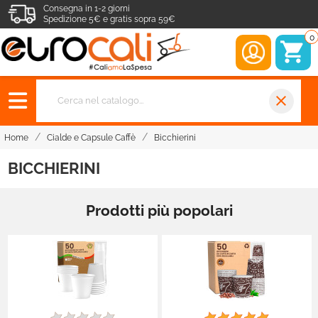
Consegna in 1-2 giorni
Spedizione 5€ e gratis sopra 59€
0
close
Home
Cialde e Capsule Caffè
Bicchierini
BICCHIERINI
Prodotti più popolari