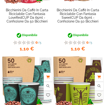
Bicchierini Da Caffè In Carta
Bicchierini Da Caffè In Carta
Riciclabile Con Fantasia
Riciclabile Con Fantasia
LoveRedCUP Da 65ml -
SweetCUP Da 65ml -
Confezione Da 50 Bicchieri
Confezione Da 50 Bicchieri
Disponibile
Disponibile
0
0
/5
/5
1,10 €
1,10 €
favorite_border