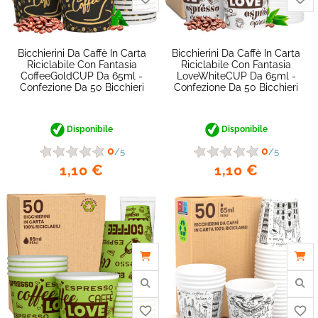
favorite_border
Bicchierini Da Caffè In Carta
Bicchierini Da Caffè In Carta
Riciclabile Con Fantasia
Riciclabile Con Fantasia
CoffeeGoldCUP Da 65ml -
LoveWhiteCUP Da 65ml -
Confezione Da 50 Bicchieri
Confezione Da 50 Bicchieri
Disponibile
Disponibile
0
0
/5
/5
1,10 €
1,10 €