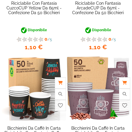
Riciclabile Con Fantasia
Riciclabile Con Fantasia
CuzcoCUP Yellow Da 65ml -
ArcadeCUP Da 65ml -
Confezione Da 50 Bicchieri
Confezione Da 50 Bicchieri
Disponibile
Disponibile
0
0
/5
/5
1,10 €
1,10 €
favorite_border
Bicchierini Da Caffè In Carta
Bicchierini Da Caffè In Carta