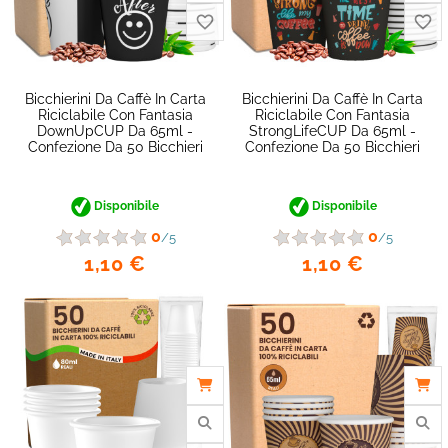
Bicchierini Da Caffè In Carta
Bicchierini Da Caffè In Carta
Riciclabile Con Fantasia
Riciclabile Con Fantasia
DownUpCUP Da 65ml -
StrongLifeCUP Da 65ml -
Confezione Da 50 Bicchieri
Confezione Da 50 Bicchieri
Disponibile
Disponibile
0
0
/5
/5
1,10 €
1,10 €
favorite_border