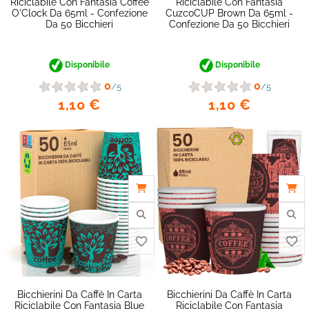
Riciclabile Con Fantasia Coffee
Riciclabile Con Fantasia
O'Clock Da 65ml - Confezione
CuzcoCUP Brown Da 65ml -
Da 50 Bicchieri
Confezione Da 50 Bicchieri
Disponibile
Disponibile
0
0
/5
/5
1,10 €
1,10 €
favorite_border
Bicchierini Da Caffè In Carta
Bicchierini Da Caffè In Carta
Riciclabile Con Fantasia Blue
Riciclabile Con Fantasia