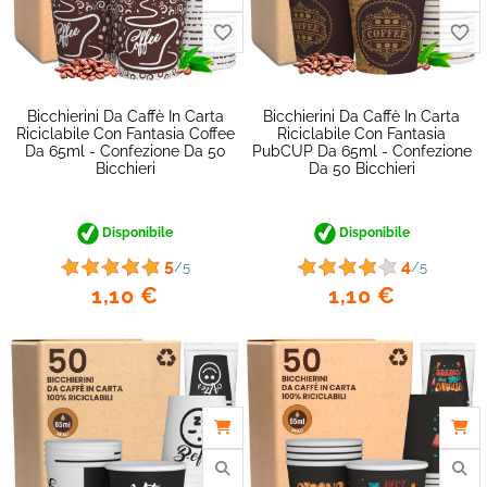
Bicchierini Da Caffè In Carta
Bicchierini Da Caffè In Carta
Riciclabile Con Fantasia Coffee
Riciclabile Con Fantasia
Da 65ml - Confezione Da 50
PubCUP Da 65ml - Confezione
Bicchieri
Da 50 Bicchieri
Disponibile
Disponibile
5
4
/5
/5
1,10 €
1,10 €
favorite_border