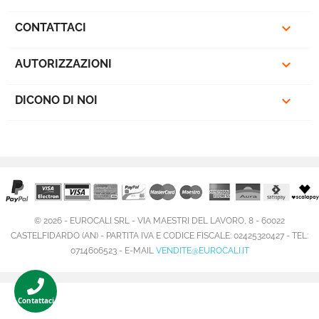

CONTATTACI

AUTORIZZAZIONI

DICONO DI NOI
© 2026 - EUROCALI SRL - VIA MAESTRI DEL LAVORO, 8 - 60022
CASTELFIDARDO (AN) - PARTITA IVA E CODICE FISCALE: 02425320427 - TEL:
0714606523 - E-MAIL
VENDITE@EUROCALI.IT
favorite_border
Contattaci