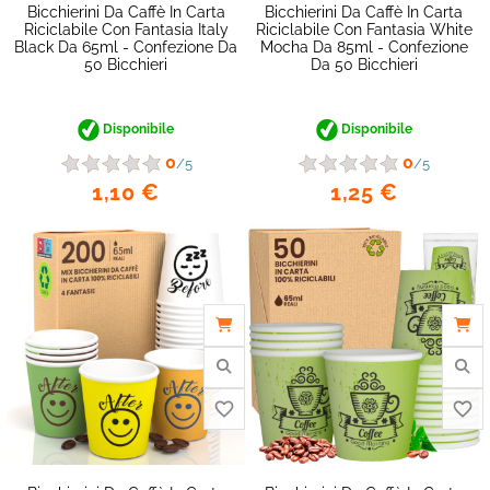
Bicchierini Da Caffè In Carta
Bicchierini Da Caffè In Carta
Riciclabile Con Fantasia Italy
Riciclabile Con Fantasia White
Black Da 65ml - Confezione Da
Mocha Da 85ml - Confezione
50 Bicchieri
Da 50 Bicchieri
favorite_border
Disponibile
Disponibile
0
0
/5
/5
1,10 €
1,25 €