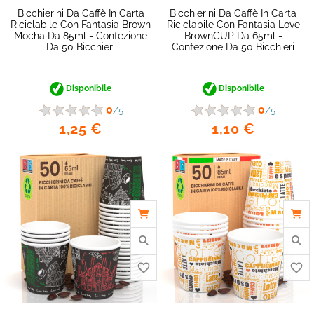
favorite_border
Bicchierini Da Caffè In Carta
Bicchierini Da Caffè In Carta
Riciclabile Con Fantasia Brown
Riciclabile Con Fantasia Love
Mocha Da 85ml - Confezione
BrownCUP Da 65ml -
Da 50 Bicchieri
Confezione Da 50 Bicchieri
Disponibile
Disponibile
0
0
/5
/5
1,25 €
1,10 €