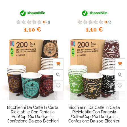
Disponibile
Disponibile
0
0
/5
/5
1,10 €
1,10 €
favorite_border
Bicchierini Da Caffè In Carta
Bicchierini Da Caffè In Carta
Riciclabile Con Fantasia
Riciclabile Con Fantasia
PubCup Mix Da 65ml -
CoffeeCup Mix Da 65ml -
Confezione Da 200 Bicchieri
Confezione Da 200 Bicchieri