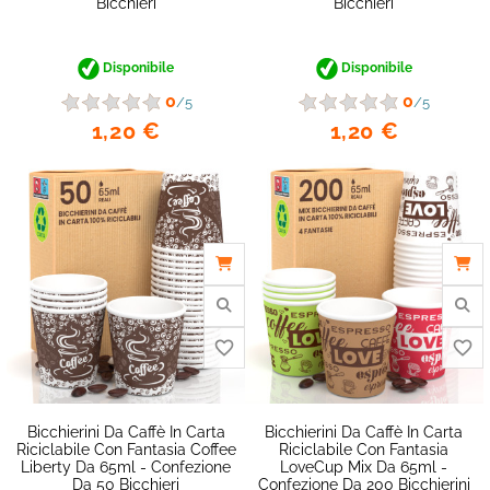
Bicchieri
Bicchieri
favorite_border
Disponibile
Disponibile
0
0
/5
/5
1,20 €
1,20 €
Bicchierini Da Caffè In Carta
Bicchierini Da Caffè In Carta
Riciclabile Con Fantasia Coffee
Riciclabile Con Fantasia
Liberty Da 65ml - Confezione
LoveCup Mix Da 65ml -
Da 50 Bicchieri
Confezione Da 200 Bicchierini