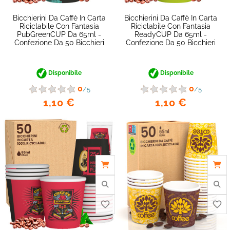
Bicchierini Da Caffè In Carta
Bicchierini Da Caffè In Carta
Riciclabile Con Fantasia
Riciclabile Con Fantasia
PubGreenCUP Da 65ml -
ReadyCUP Da 65ml -
Confezione Da 50 Bicchieri
Confezione Da 50 Bicchieri
Disponibile
Disponibile
0
0
/5
/5
1,10 €
1,10 €
favorite_border