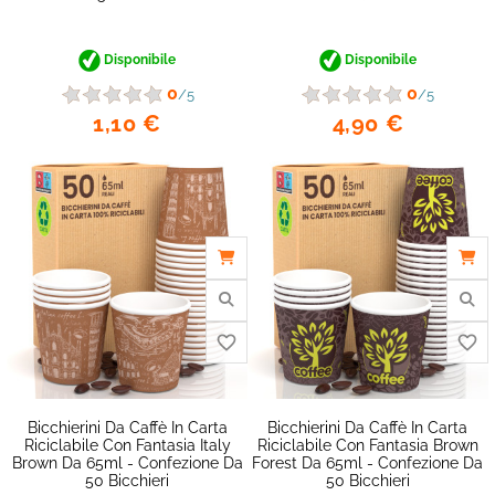
Disponibile
Disponibile
0
0
/5
/5
1,10 €
4,90 €
favorite_border
Bicchierini Da Caffè In Carta
Bicchierini Da Caffè In Carta
Riciclabile Con Fantasia Italy
Riciclabile Con Fantasia Brown
Brown Da 65ml - Confezione Da
Forest Da 65ml - Confezione Da
50 Bicchieri
50 Bicchieri