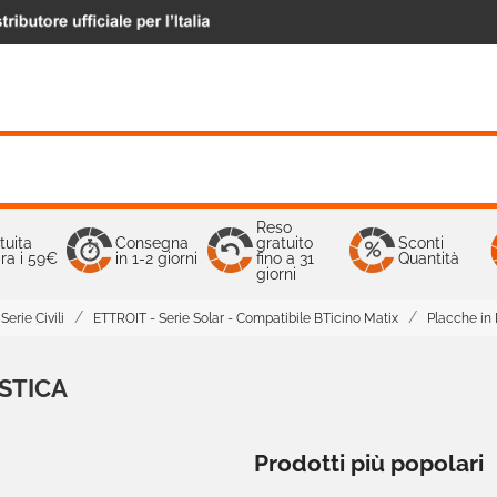
Reso
tuita
Consegna
gratuito
Sconti
ra i 59€
in 1-2 giorni
fino a 31
Quantità
giorni
Serie Civili
ETTROIT - Serie Solar - Compatibile BTicino Matix
Placche in 
STICA
Prodotti più popolari