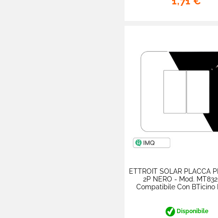
1,71 €
Compatibile Vimar
Plana

ETTROIT - Serie
Venus -
Compatibile Vimar
Arké

MAPAM - Linea Art -
Compatibile BTicino
Living

MAPAM - Linea
Gem - Compatibile
Vimar Plana

MAPAM - Linea Joy
- Compatibile
BTicino Matix
ETTROIT SOLAR PLACCA P
2P NERO - Mod. MT832
Compatibile Con BTicino

MAPAM - Linea Vip
- Compatibile
BTicino Air
Disponibile