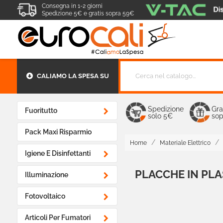
Consegna in 1-2 giorni
Spedizione 5€ e gratis sopra 59€
CALIAMO LA SPESA SU
Spedizione
Gra

Fuoritutto
solo 5€
sop
Pack Maxi Risparmio
Home
Materiale Elettrico

Igiene E Disinfettanti
PLACCHE IN PLA

Illuminazione

Fotovoltaico

Articoli Per Fumatori