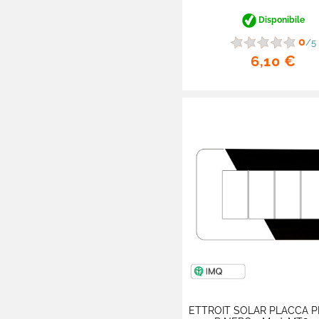
Canaline Passacavi
Disponibile
Batterie al Piombo
0
/5
6,10 €

Quadri DC e AC

Elettronica Di Consumo

Batterie E Caricabatterie

Cialde E Capsule Caffè

Alimentari Lunga
Conservazione

Batterie Apparecchi
Acustici

Hobby E Fai Da Te

Proteine E Integratori
ETTROIT SOLAR PLACCA P