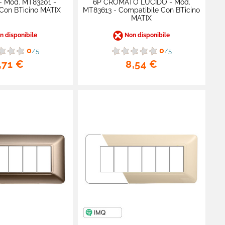
- Mod. MT83201 -
6P CROMATO LUCIDO - Mod.
Con BTicino MATIX
MT83613 - Compatibile Con BTicino
MATIX
 disponibile
Non disponibile
0
0
/5
/5
,71 €
8,54 €