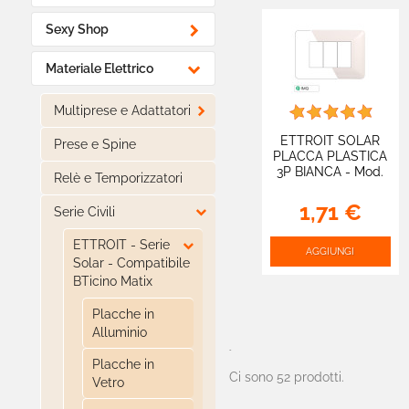

Sexy Shop

Materiale Elettrico

Multiprese e Adattatori
ETTROIT SOLAR
Prese e Spine
PLACCA PLASTICA
3P BIANCA - Mod.
Relè e Temporizzatori
MT83301 -
Compatibile con
1,71 €

Serie Civili
BTicino MATIX

ETTROIT - Serie
AGGIUNGI
Solar - Compatibile
BTicino Matix
Placche in
Alluminio
-
Placche in
Ci sono 52 prodotti.
Vetro