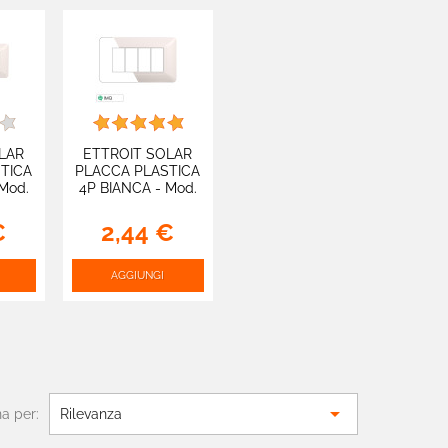
LAR
ETTROIT SOLAR
TICA
PLACCA PLASTICA
Mod.
4P BIANCA - Mod.
-
MT83401 -
 con
Compatibile con
€
2,44 €
TIX
BTicino MATIX
AGGIUNGI

a per:
Rilevanza