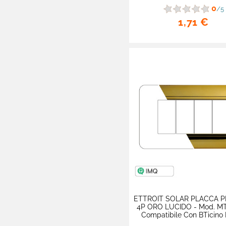

MAPAM - Linea Sun
0
/5
- Compatibile
1,71 €
Vimar Arké
MAPAM - Accessori
ETTROIT -
Accessori
Prolunghe Avvolgicavi

Cavi Elettrici
Fascette Stringicavo
Scatole da Incasso e
Derivazione
Accessori
Interruttori
ETTROIT SOLAR PLACCA P
4P ORO LUCIDO - Mod. MT
Compatibile Con BTicino
Aspirazione e Aerazione