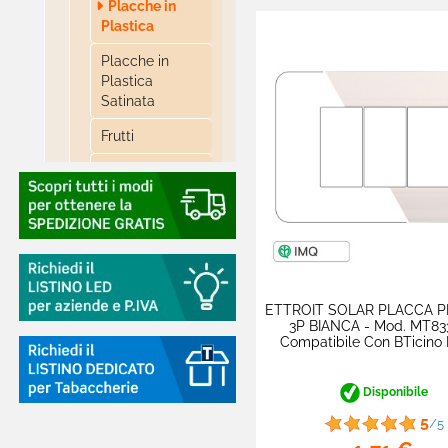
Placche in
Plastica
Placche in
Plastica
Satinata
Frutti
Accessori
Supporti

ETTROIT - Serie
Moon - Compatibile
BTicino Axolute
ETTROIT SOLAR PLACCA P

ETTROIT - Serie
3P BIANCA - Mod. MT83
Compatibile Con BTicino
Space -
Compatibile BTicino
Living
Disponibile

ETTROIT - Serie
5
/5
Starlight -