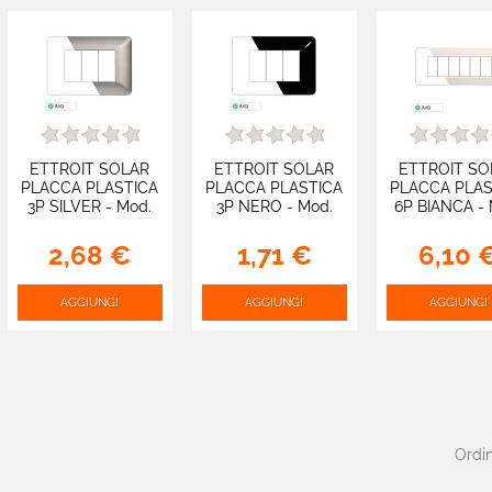
ETTROIT SOLAR
ETTROIT SOLAR
ETTROIT SO
PLACCA PLASTICA
PLACCA PLASTICA
PLACCA PLAS
3P SILVER - Mod.
3P NERO - Mod.
6P BIANCA - 
MT83306 -
MT83302 -
MT83601 
Compatibile con
Compatibile con
Compatibile
2,68 €
1,71 €
6,10 
BTicino MATIX
BTicino MATIX
BTicino MA
AGGIUNGI
AGGIUNGI
AGGIUNGI
Ordin