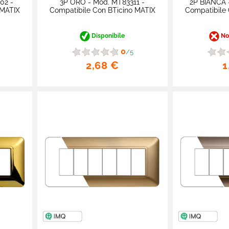
02 -
3P ORO - Mod. MT83311 -
2P BIANCA 
 MATIX
Compatibile Con BTicino MATIX
Compatibile 
Disponibile
Non
0
/5
2,68 €
1