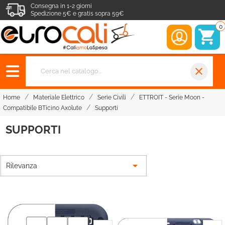
Consegna in 1-2 giorni
Spedizione 5€ e gratis sopra 59€
0
close
Home
Materiale Elettrico
Serie Civili
ETTROIT - Serie Moon -
Compatibile BTicino Axolute
Supporti
SUPPORTI

Rilevanza