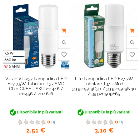
favorite_border
V-Tac VT-237 Lampadina LED
Life Lampadina LED E27 7W
E27 7,5W Tubolare T37 SMD
Tubolare T37 - Mod.
Chip CREE - SKU 211446 /
39.920509C30 / 39.920509N40
211456 / 21146-6
/ 39.920509F65
Disponibile in più varianti
Disponibile in più varianti
0
0
/5
/5
2,51 €
3,10 €