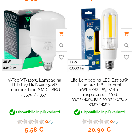
V-Tac VT-21031 Lampadina
Life Lampadina LED E27 18W
LED E27 Hi-Power 30W
Tubolare T46 Filament
Tubolare T100 SMD - SKU
166lm/W IP65 Vetro
23570 / 23571
Trasparente - Mod.
39.934419C18 / 39.934419C /
39.934419N
Disponibile in più varianti
Disponibile in più varianti
0
0
/5
/5
5,58 €
20,90 €