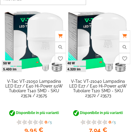
V-Tac VT-21050 Lampadina
V-Tac VT-21040 Lampadina
LED E27 / E40 Hi-Power 50W
LED E27 / E40 Hi-Power 40W
Tubolare T140 SMD - SKU
Tubolare T120 SMD - SKU
23574 / 23575
23572 / 23573
Disponibile in più varianti
Disponibile in più varianti
favorite_border
0
0
/5
/5
9,95 €
7,04 €