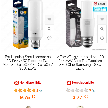
favorite_border
Bot Lighting Shot Lampadina
V-Tac VT-237 Lampadina LED
LED E27 9,5W Tubolare T45 -
E27 7.5W Bulb T37 Tubolare
Mod. SLD7410X2 / SLD7410X3 /
SMD Chip Samsung - SKU
SLD7410X1
21146
Non disponibile
Non disponibile
5
0
/5
/5
9,75 €
3,77 €