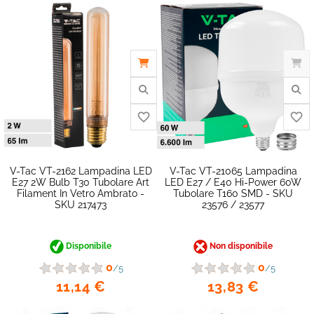
favorite_border
V-Tac VT-2162 Lampadina LED
V-Tac VT-21065 Lampadina
E27 2W Bulb T30 Tubolare Art
LED E27 / E40 Hi-Power 60W
Filament In Vetro Ambrato -
Tubolare T160 SMD - SKU
SKU 217473
23576 / 23577
Disponibile
Non disponibile
0
0
/5
/5
11,14 €
13,83 €