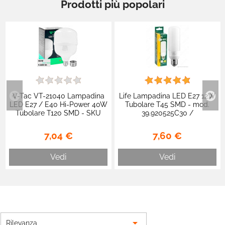
Prodotti più popolari
V-Tac VT-21040 Lampadina
Life Lampadina LED E27 12W
LED E27 / E40 Hi-Power 40W
Tubolare T45 SMD - mod.
Tubolare T120 SMD - SKU
39.920525C30 /
23572 / 23573
39.920525N40 / 39.920525F65
7,04 €
7,60 €
Vedi
Vedi

Rilevanza