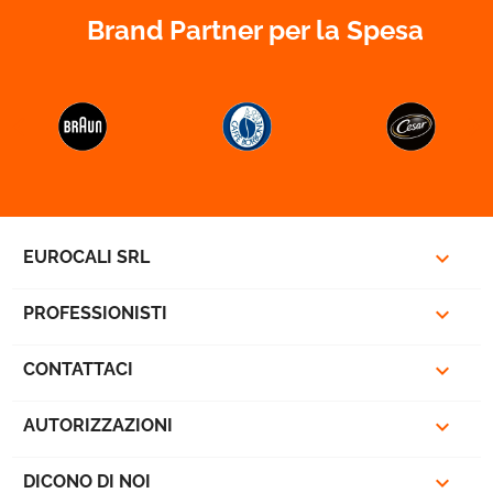
Brand Partner per la Spesa



EUROCALI SRL

PROFESSIONISTI

CONTATTACI

AUTORIZZAZIONI
favorite_border

DICONO DI NOI