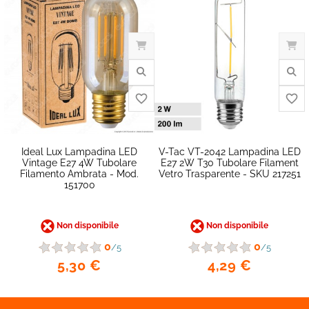
Ideal Lux Lampadina LED
V-Tac VT-2042 Lampadina LED
Vintage E27 4W Tubolare
E27 2W T30 Tubolare Filament
Filamento Ambrata - Mod.
Vetro Trasparente - SKU 217251
151700
Non disponibile
Non disponibile
0
0
favorite_border
/5
/5
5,30 €
4,29 €