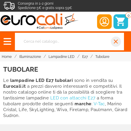
Consegna in 1-2 giorni
Spedizione 5€ e gratis sopra 59€
0
close
Home
Illuminazione
Lampadine LED
E27
Tubolare
TUBOLARE
Le
lampadine LED E27 tubolari
sono in vendita su
Eurocali
.
it
a prezzi
davvero interessanti e competitivi. Il
nostro catalogo online ti dà la possibilità di scegliere tra
tantissime lampadine
LED con attacchi E27
a forma
tubolare prodotte delle seguenti
marche
:
V-Tac
, Marino
Cristal
,
Life
, SkyLighting,
Wiva
,
Firelamp
,
Paulmann
,
Girard
Sudron
.