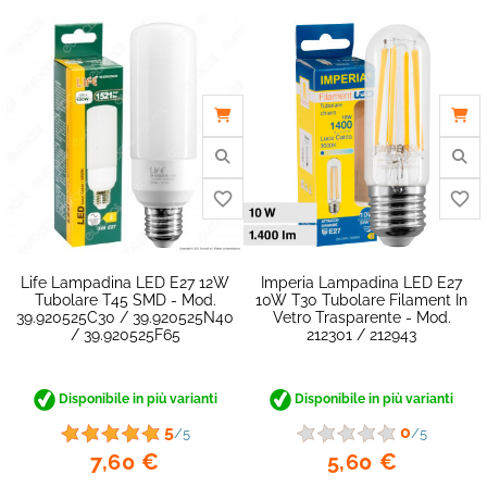
favorite_border
Life Lampadina LED E27 12W
Imperia Lampadina LED E27
Tubolare T45 SMD - Mod.
10W T30 Tubolare Filament In
39.920525C30 / 39.920525N40
Vetro Trasparente - Mod.
/ 39.920525F65
212301 / 212943
Disponibile in più varianti
Disponibile in più varianti
5
0
/5
/5
7,60 €
5,60 €