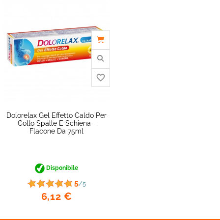
Dolorelax Gel Effetto Caldo Per
Collo Spalle E Schiena -
Flacone Da 75ml
favorite_border
Disponibile
5
/5
6,12 €