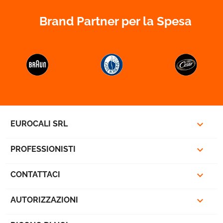
Brand Partner per la Spesa



EUROCALI SRL

PROFESSIONISTI

CONTATTACI

AUTORIZZAZIONI