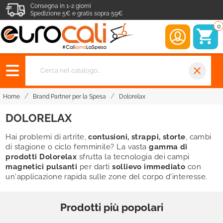
Consegna in 1-2 giorni
Spedizione 5€ e gratis sopra 59€
0
close
Home
Brand Partner per la Spesa
Dolorelax
DOLORELAX
Hai problemi di artrite,
contusioni, strappi, storte
, cambi
di stagione o ciclo femminile? La vasta
gamma di
prodotti Dolorelax
sfrutta la tecnologia dei campi
magnetici pulsanti
per darti
sollievo immediato
con
un'applicazione rapida sulle zone del corpo d'interesse.
Prodotti più popolari