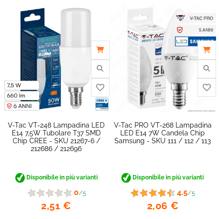
V-Tac VT-248 Lampadina LED
V-Tac PRO VT-268 Lampadina
E14 7,5W Tubolare T37 SMD
LED E14 7W Candela Chip
Chip CREE - SKU 21267-6 /
Samsung - SKU 111 / 112 / 113
212686 / 212696
Disponibile in più varianti
Disponibile in più varianti
favorite_border
0
4.5
/5
/5
2,51 €
2,06 €