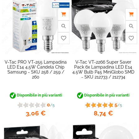
V-Tac PRO VT-255 Lampadina
V-Tac VT-2266 Super Saver
LED E14 4,5W Candela Chip
Pack 6x Lampadina LED E14
Samsung - SKU 258 / 259 /
4.5W Bulb P45 MiniGlobo SMD
260
- SKU 212733 / 212734
Disponibile in più varianti
Disponibile in più varianti
favorite_border
0
5
/5
/5
3,06 €
8,74 €