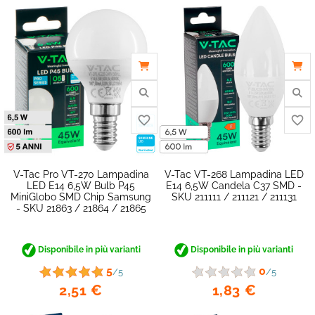
V-Tac Pro VT-270 Lampadina
V-Tac VT-268 Lampadina LED
LED E14 6,5W Bulb P45
E14 6,5W Candela C37 SMD -
MiniGlobo SMD Chip Samsung
SKU 211111 / 211121 / 211131
- SKU 21863 / 21864 / 21865
Disponibile in più varianti
Disponibile in più varianti
5
0
/5
/5
2,51 €
1,83 €
favorite_border