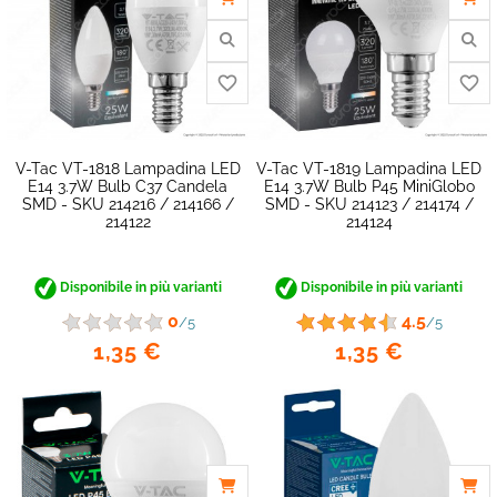
V-Tac VT-1818 Lampadina LED
V-Tac VT-1819 Lampadina LED
E14 3.7W Bulb C37 Candela
E14 3.7W Bulb P45 MiniGlobo
SMD - SKU 214216 / 214166 /
SMD - SKU 214123 / 214174 /
214122
214124
favorite_border
Disponibile in più varianti
Disponibile in più varianti
0
4.5
/5
/5
1,35 €
1,35 €