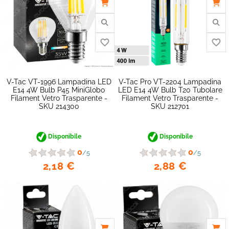
V-Tac VT-1996 Lampadina LED
V-Tac Pro VT-2204 Lampadina
favorite_border
E14 4W Bulb P45 MiniGlobo
LED E14 4W Bulb T20 Tubolare
Filament Vetro Trasparente -
Filament Vetro Trasparente -
SKU 214300
SKU 212701
Disponibile
Disponibile
0
0
/5
/5
2,18 €
2,88 €