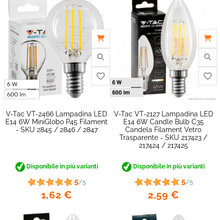
favorite_border
V-Tac VT-2466 Lampadina LED
V-Tac VT-2127 Lampadina LED
E14 6W MiniGlobo P45 Filament
E14 6W Candle Bulb C35
- SKU 2845 / 2846 / 2847
Candela Filament Vetro
Trasparente - SKU 217423 /
217424 / 217425
Disponibile in più varianti
Disponibile in più varianti
5
5
/5
/5
1,62 €
2,59 €