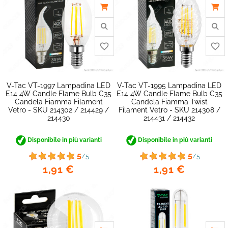
favorite_border
V-Tac VT-1997 Lampadina LED
V-Tac VT-1995 Lampadina LED
E14 4W Candle Flame Bulb C35
E14 4W Candle Flame Bulb C35
Candela Fiamma Filament
Candela Fiamma Twist
Vetro - SKU 214302 / 214429 /
Filament Vetro - SKU 214308 /
214430
214431 / 214432
Disponibile in più varianti
Disponibile in più varianti
5
5
/5
/5
1,91 €
1,91 €