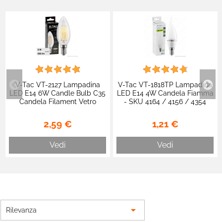
V-Tac VT-2127 Lampadina
V-Tac VT-1818TP Lampadina
LED E14 6W Candle Bulb C35
LED E14 4W Candela Fiamma
Candela Filament Vetro
- SKU 4164 / 4156 / 4354
Trasparente - SKU 217423 /
217424 / 217425
2,59 €
1,21 €
Vedi
Vedi

Rilevanza