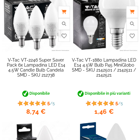
V-Tac VT-2246 Super Saver
V-Tac VT-1880 Lampadina LED
Pack 6x Lampadina LED E14
E14 4.5W Bulb P45 MiniGlobo
4.5W Candle Bulb Candela
SMD - SKU 2142501 / 2142511 /
SMD - SKU 212738
2142521
Disponibile
Disponibile in più varianti
5
5
/5
/5
8,74 €
1,46 €
favorite_border