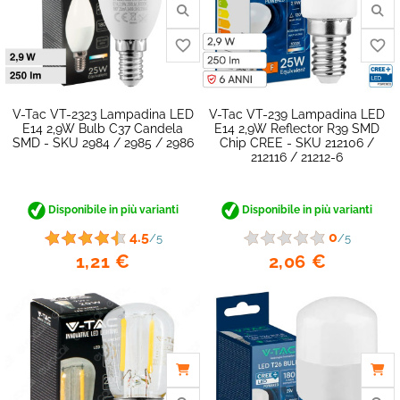
V-Tac VT-2323 Lampadina LED
V-Tac VT-239 Lampadina LED
E14 2,9W Bulb C37 Candela
E14 2,9W Reflector R39 SMD
SMD - SKU 2984 / 2985 / 2986
Chip CREE - SKU 212106 /
212116 / 21212-6
Disponibile in più varianti
Disponibile in più varianti
4.5
0
/5
/5
1,21 €
2,06 €
favorite_border