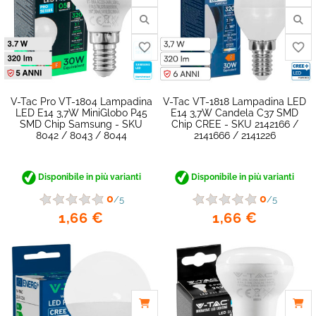
V-Tac Pro VT-1804 Lampadina
V-Tac VT-1818 Lampadina LED
LED E14 3,7W MiniGlobo P45
E14 3,7W Candela C37 SMD
SMD Chip Samsung - SKU
Chip CREE - SKU 2142166 /
8042 / 8043 / 8044
2141666 / 2141226
Disponibile in più varianti
Disponibile in più varianti
0
0
/5
/5
favorite_border
1,66 €
1,66 €