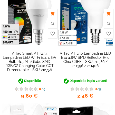
V-Tac Smart VT-5154
V-Tac VT-250 Lampadina LED
Lampadina LED Wi-Fi E14 4,8W
E14 4,8W SMD Reflector R50
Bulb P45 MiniGlobo SMD
Chip CREE - SKU 211386 /
RGB+W Changing Color CCT
211396 / 211406
favorite_border
Dimmerabile - SKU 212756
Disponibile
Disponibile in più varianti
0
0
/5
/5
9,60 €
2,46 €