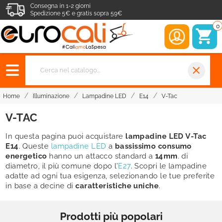
Consegna in 1-2 giorni
Spedizione 5€ e gratis sopra 59€
0
close
Home
Illuminazione
Lampadine LED
E14
V-Tac
V-TAC
In questa pagina puoi acquistare
lampadine LED V-Tac
E14
. Queste
lampadine LED
a
bassissimo consumo
energetico
hanno un attacco standard a
14mm
. di
diametro, il più comune dopo l’
E27
. Scopri le lampadine
adatte ad ogni tua esigenza, selezionando le tue preferite
in base a decine di
caratteristiche uniche
.
Prodotti più popolari