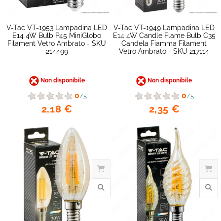
favorite_border
V-Tac VT-1953 Lampadina LED
V-Tac VT-1949 Lampadina LED
E14 4W Bulb P45 MiniGlobo
E14 4W Candle Flame Bulb C35
Filament Vetro Ambrato - SKU
Candela Fiamma Filament
214499
Vetro Ambrato - SKU 217114
Non disponibile
Non disponibile
0
0
/5
/5
2,18 €
2,35 €