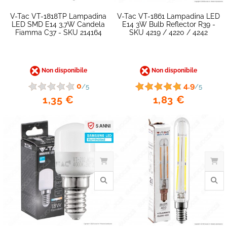
V-Tac VT-1818TP Lampadina
V-Tac VT-1861 Lampadina LED
LED SMD E14 3,7W Candela
E14 3W Bulb Reflector R39 -
Fiamma C37 - SKU 214164
SKU 4219 / 4220 / 4242
Non disponibile
Non disponibile
0
4.9
/5
/5
1,35 €
1,83 €
favorite_border