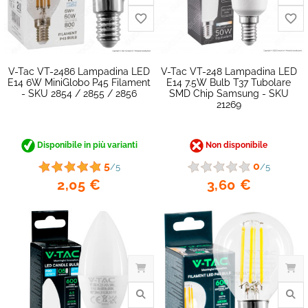
V-Tac VT-2486 Lampadina LED
V-Tac VT-248 Lampadina LED
E14 6W MiniGlobo P45 Filament
E14 7.5W Bulb T37 Tubolare
favorite_border
- SKU 2854 / 2855 / 2856
SMD Chip Samsung - SKU
21269
Disponibile in più varianti
Non disponibile
5
0
/5
/5
2,05 €
3,60 €