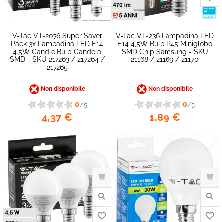
V-Tac VT-2076 Super Saver
V-Tac VT-236 Lampadina LED
Pack 3x Lampadina LED E14
E14 4,5W Bulb P45 Miniglobo
4.5W Candle Bulb Candela
SMD Chip Samsung - SKU
SMD - SKU 217263 / 217264 /
21168 / 21169 / 21170
217265
Non disponibile
Non disponibile
0
0
/5
/5
4,37 €
1,89 €
favorite_border