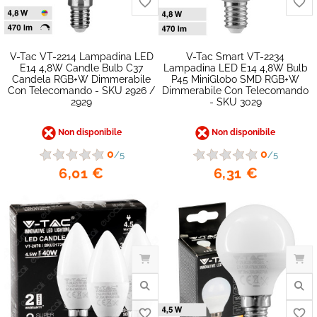
V-Tac VT-2214 Lampadina LED
V-Tac Smart VT-2234
E14 4,8W Candle Bulb C37
Lampadina LED E14 4,8W Bulb
Candela RGB+W Dimmerabile
P45 MiniGlobo SMD RGB+W
Con Telecomando - SKU 2926 /
Dimmerabile Con Telecomando
2929
- SKU 3029
Non disponibile
Non disponibile
0
0
/5
/5
6,01 €
6,31 €
favorite_border