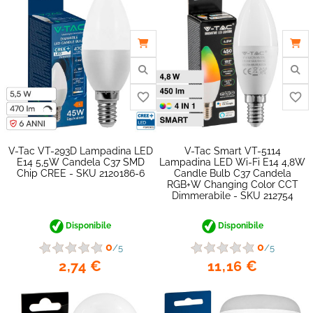
favorite_border
V-Tac VT-293D Lampadina LED
V-Tac Smart VT-5114
E14 5,5W Candela C37 SMD
Lampadina LED Wi-Fi E14 4,8W
Chip CREE - SKU 2120186-6
Candle Bulb C37 Candela
RGB+W Changing Color CCT
Dimmerabile - SKU 212754
Disponibile
Disponibile
0
0
/5
/5
2,74 €
11,16 €