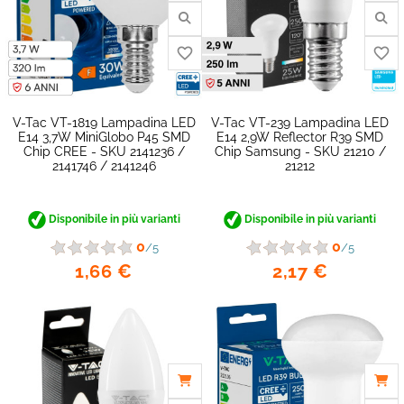
V-Tac VT-1819 Lampadina LED
V-Tac VT-239 Lampadina LED
E14 3,7W MiniGlobo P45 SMD
E14 2,9W Reflector R39 SMD
Chip CREE - SKU 2141236 /
Chip Samsung - SKU 21210 /
2141746 / 2141246
21212
Disponibile in più varianti
Disponibile in più varianti
0
0
/5
/5
1,66 €
2,17 €
favorite_border