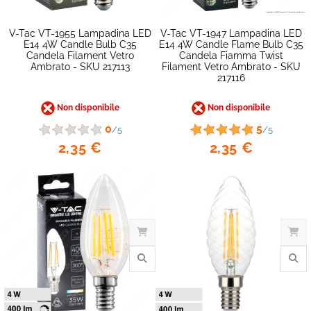
V-Tac VT-1955 Lampadina LED
V-Tac VT-1947 Lampadina LED
E14 4W Candle Bulb C35
E14 4W Candle Flame Bulb C35
Candela Filament Vetro
Candela Fiamma Twist
Ambrato - SKU 217113
Filament Vetro Ambrato - SKU
favorite_border
217116
Non disponibile
Non disponibile
0
5
/5
/5
2,35 €
2,35 €