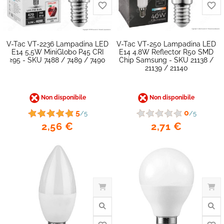
V-Tac VT-2236 Lampadina LED
V-Tac VT-250 Lampadina LED
E14 5,5W MiniGlobo P45 CRI
E14 4.8W Reflector R50 SMD
≥95 - SKU 7488 / 7489 / 7490
Chip Samsung - SKU 21138 /
21139 / 21140
Non disponibile
Non disponibile
5
0
/5
/5
2,56 €
2,71 €
favorite_border