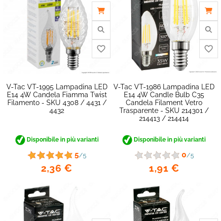
favorite_border
V-Tac VT-1995 Lampadina LED
V-Tac VT-1986 Lampadina LED
E14 4W Candela Fiamma Twist
E14 4W Candle Bulb C35
Filamento - SKU 4308 / 4431 /
Candela Filament Vetro
4432
Trasparente - SKU 214301 /
214413 / 214414
Disponibile in più varianti
Disponibile in più varianti
5
0
/5
/5
2,36 €
1,91 €