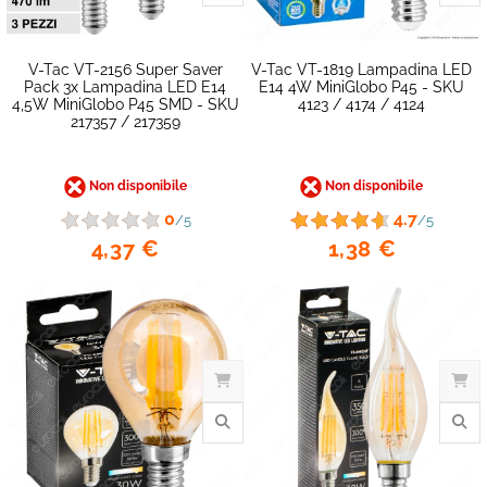
V-Tac VT-2156 Super Saver
V-Tac VT-1819 Lampadina LED
Pack 3x Lampadina LED E14
E14 4W MiniGlobo P45 - SKU
4,5W MiniGlobo P45 SMD - SKU
4123 / 4174 / 4124
217357 / 217359
Non disponibile
Non disponibile
0
4.7
/5
/5
4,37 €
1,38 €