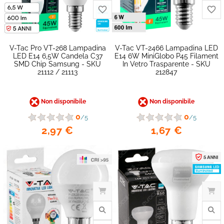
V-Tac Pro VT-268 Lampadina
V-Tac VT-2466 Lampadina LED
LED E14 6,5W Candela C37
E14 6W MiniGlobo P45 Filament
SMD Chip Samsung - SKU
In Vetro Trasparente - SKU
21112 / 21113
212847
Non disponibile
Non disponibile
favorite_border
0
0
/5
/5
2,97 €
1,67 €