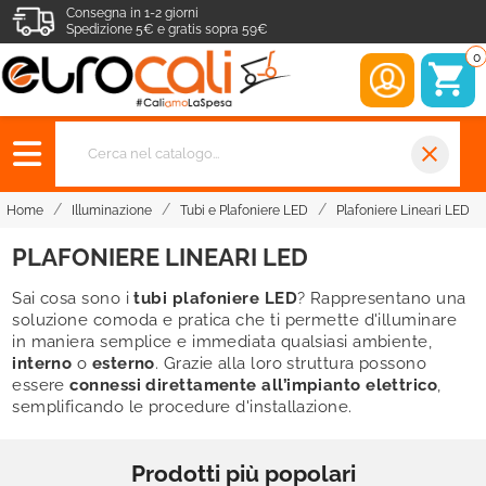
Consegna in 1-2 giorni
Spedizione 5€ e gratis sopra 59€
0
close
Home
Illuminazione
Tubi e Plafoniere LED
Plafoniere Lineari LED
PLAFONIERE LINEARI LED
Sai cosa sono i
tubi plafoniere LED
? Rappresentano una
soluzione comoda e pratica che ti permette d'illuminare
in maniera semplice e immediata qualsiasi ambiente,
interno
o
esterno
. Grazie alla loro struttura possono
essere
connessi direttamente all’impianto elettrico
,
semplificando le procedure d'installazione.
Prodotti più popolari