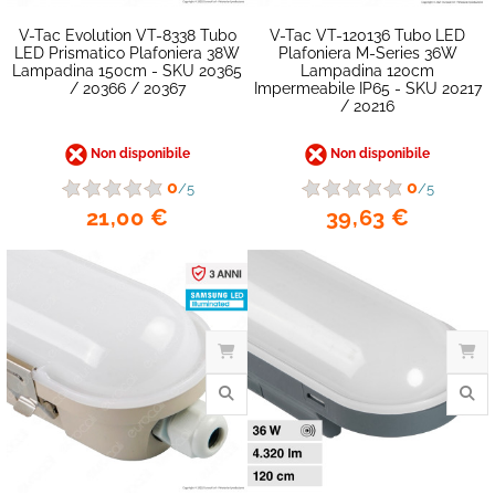
V-Tac Evolution VT-8338 Tubo
V-Tac VT-120136 Tubo LED
LED Prismatico Plafoniera 38W
Plafoniera M-Series 36W
Lampadina 150cm - SKU 20365
Lampadina 120cm
/ 20366 / 20367
Impermeabile IP65 - SKU 20217
/ 20216
Non disponibile
Non disponibile
0
0
/5
/5
21,00 €
39,63 €
favorite_border