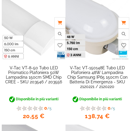
favorite_border
V-Tac VT-8-50 Tubo LED
V-Tac VT-150148E Tubo LED
Prismatico Plafoniera 50W
Plafoniera 48W Lampadina
Lampadina 150cm SMD Chip
Chip Samsung IP65 150cm Con
CREE - SKU 203546 / 203556
Batteria Di Emergenza - SKU
2120221 / 2120220
Disponibile in più varianti
Disponibile in più varianti
0
0
/5
/5
20,55 €
138,74 €