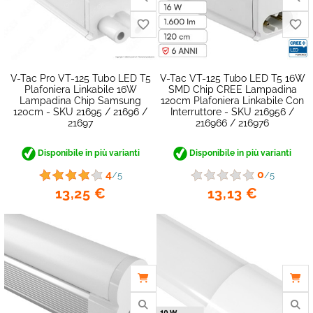
favorite_border
V-Tac Pro VT-125 Tubo LED T5
V-Tac VT-125 Tubo LED T5 16W
Plafoniera Linkabile 16W
SMD Chip CREE Lampadina
Lampadina Chip Samsung
120cm Plafoniera Linkabile Con
120cm - SKU 21695 / 21696 /
Interruttore - SKU 216956 /
21697
216966 / 216976
Disponibile in più varianti
Disponibile in più varianti
4
0
/5
/5
13,25 €
13,13 €