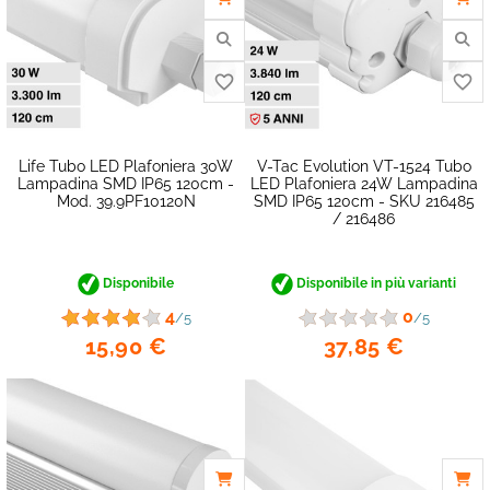
Life Tubo LED Plafoniera 30W
V-Tac Evolution VT-1524 Tubo
Lampadina SMD IP65 120cm -
LED Plafoniera 24W Lampadina
Mod. 39.9PF10120N
SMD IP65 120cm - SKU 216485
/ 216486
favorite_border
Disponibile
Disponibile in più varianti
4
0
/5
/5
15,90 €
37,85 €