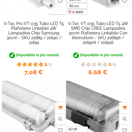
V-Tac Pro VT-035 Tubo LED T5
V-Tac VT-035 Tubo LED T5 4W
Plafoniera Linkabile 4W
SMD Chip CREE Lampadina
Lampadina Chip Samsung
30cm Plafoniera Linkabile Con
30cm - SKU 21689 / 21690 /
Interruttore - SKU 216896 /
21691
216906 / 216916
Disponibile in più varianti
Disponibile in più varianti
5
0
/5
/5
7,08 €
6,68 €
favorite_border