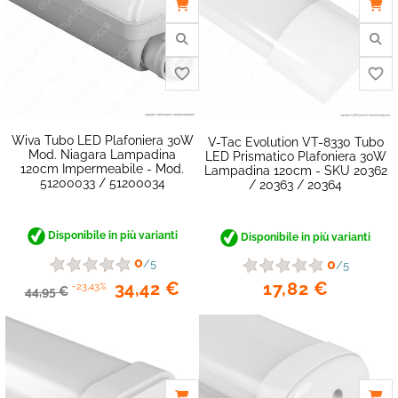
Wiva Tubo LED Plafoniera 30W
V-Tac Evolution VT-8330 Tubo
favorite_border
Mod. Niagara Lampadina
LED Prismatico Plafoniera 30W
120cm Impermeabile - Mod.
Lampadina 120cm - SKU 20362
51200033 / 51200034
/ 20363 / 20364
Disponibile in più varianti
Disponibile in più varianti
0
0
/5
/5
17,82 €
34,42 €
-23,43%
44,95 €