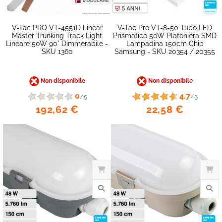
favorite_border
V-Tac PRO VT-4551D Linear
V-Tac Pro VT-8-50 Tubo LED
Master Trunking Track Light
Prismatico 50W Plafoniera SMD
Lineare 50W 90° Dimmerabile -
Lampadina 150cm Chip
SKU 1360
Samsung - SKU 20354 / 20355
Non disponibile
Non disponibile
0
4.7
/5
/5
192,62 €
22,58 €