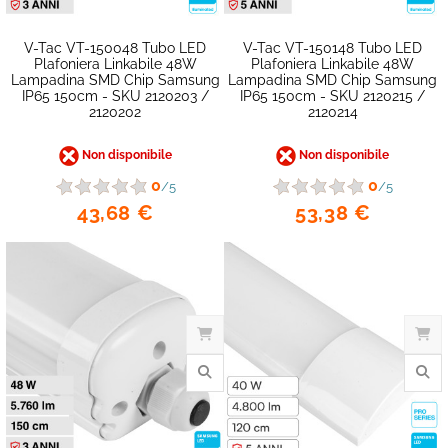
V-Tac VT-150048 Tubo LED
V-Tac VT-150148 Tubo LED
Plafoniera Linkabile 48W
Plafoniera Linkabile 48W
Lampadina SMD Chip Samsung
Lampadina SMD Chip Samsung
IP65 150cm - SKU 2120203 /
IP65 150cm - SKU 2120215 /
favorite_border
2120202
2120214
Non disponibile
Non disponibile
0
0
/5
/5
43,68 €
53,38 €