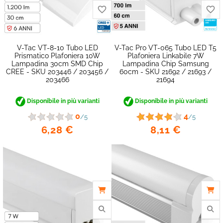
V-Tac VT-8-10 Tubo LED
V-Tac Pro VT-065 Tubo LED T5
Prismatico Plafoniera 10W
Plafoniera Linkabile 7W
Lampadina 30cm SMD Chip
Lampadina Chip Samsung
CREE - SKU 203446 / 203456 /
60cm - SKU 21692 / 21693 /
203466
21694
Disponibile in più varianti
Disponibile in più varianti
favorite_border
0
4
/5
/5
6,28 €
8,11 €