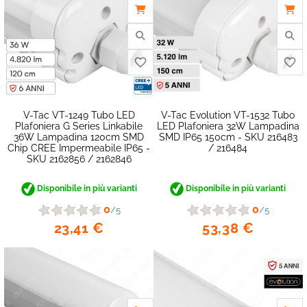
favorite_border
V-Tac VT-1249 Tubo LED
V-Tac Evolution VT-1532 Tubo
Plafoniera G Series Linkabile
LED Plafoniera 32W Lampadina
36W Lampadina 120cm SMD
SMD IP65 150cm - SKU 216483
Chip CREE Impermeabile IP65 -
/ 216484
SKU 2162856 / 2162846
Disponibile in più varianti
Disponibile in più varianti
0
0
/5
/5
23,41 €
53,38 €