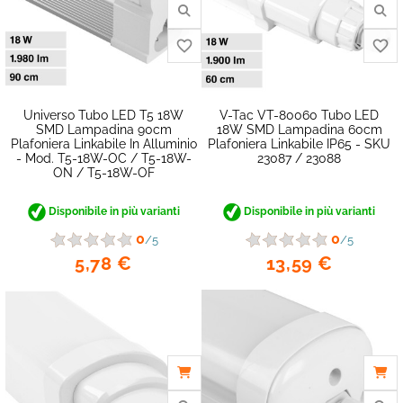
Universo Tubo LED T5 18W
V-Tac VT-80060 Tubo LED
SMD Lampadina 90cm
18W SMD Lampadina 60cm
Plafoniera Linkabile In Alluminio
Plafoniera Linkabile IP65 - SKU
- Mod. T5-18W-OC / T5-18W-
23087 / 23088
ON / T5-18W-OF
Disponibile in più varianti
Disponibile in più varianti
0
0
/5
/5
5,78 €
13,59 €
favorite_border