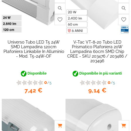
Universo Tubo LED T5 24W
V-Tac VT-8-20 Tubo LED
SMD Lampadina 120cm
Prismatico Plafoniera 20W
Plafoniera Linkabile In Alluminio
Lampadina 60cm SMD Chip
- Mod. T5-24W-OF
CREE - SKU 203476 / 203486 /
203496
Disponibile
Disponibile in più varianti
0
0
/5
/5
favorite_border
7,42 €
9,14 €