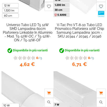
Universo Tubo LED T5 12W
V-Tac Pro VT-8-10 Tubo LED
SMD Lampadina 60cm
Prismatico Plafoniera 10W Chip
favorite_border
Plafoniera Linkabile In Alluminio
Samsung Lampadina 30cm -
- Mod. T5-12W-OC / T5-12W-
SKU 20344 / 20345 / 20346
ON / T5-12W-OF
Disponibile in più varianti
Disponibile in più varianti
0
0
/5
/5
4,62 €
6,71 €