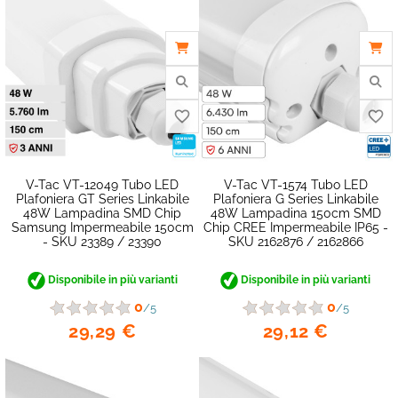
V-Tac VT-12049 Tubo LED
V-Tac VT-1574 Tubo LED
Plafoniera GT Series Linkabile
Plafoniera G Series Linkabile
48W Lampadina SMD Chip
48W Lampadina 150cm SMD
Samsung Impermeabile 150cm
Chip CREE Impermeabile IP65 -
favorite_border
- SKU 23389 / 23390
SKU 2162876 / 2162866
Disponibile in più varianti
Disponibile in più varianti
0
0
/5
/5
29,29 €
29,12 €