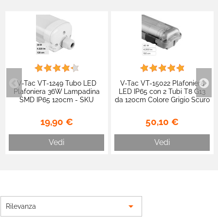
V-Tac VT-1249 Tubo LED
V-Tac VT-15022 Plafoniera
Plafoniera 36W Lampadina
LED IP65 con 2 Tubi T8 G13
SMD IP65 120cm - SKU
da 120cm Colore Grigio Scuro
216285 / 216284
- SKU 6388 / 6400
19,90 €
50,10 €
Vedi
Vedi

Rilevanza