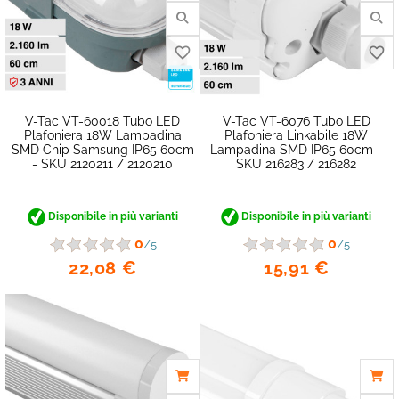
V-Tac VT-60018 Tubo LED
V-Tac VT-6076 Tubo LED
Plafoniera 18W Lampadina
Plafoniera Linkabile 18W
SMD Chip Samsung IP65 60cm
Lampadina SMD IP65 60cm -
- SKU 2120211 / 2120210
SKU 216283 / 216282
Disponibile in più varianti
Disponibile in più varianti
0
0
/5
/5
22,08 €
15,91 €
favorite_border