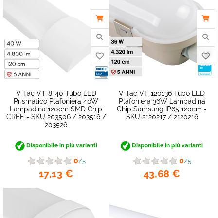
V-Tac VT-8-40 Tubo LED
V-Tac VT-120136 Tubo LED
Prismatico Plafoniera 40W
Plafoniera 36W Lampadina
Lampadina 120cm SMD Chip
Chip Samsung IP65 120cm -
CREE - SKU 203506 / 203516 /
SKU 2120217 / 2120216
203526
Disponibile in più varianti
Disponibile in più varianti
0
0
/5
/5
17,13 €
43,68 €
favorite_border