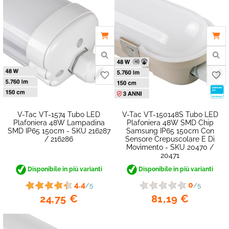
favorite_border
V-Tac VT-1574 Tubo LED
V-Tac VT-150148S Tubo LED
Plafoniera 48W Lampadina
Plafoniera 48W SMD Chip
SMD IP65 150cm - SKU 216287
Samsung IP65 150cm Con
/ 216286
Sensore Crepuscolare E Di
Movimento - SKU 20470 /
20471
Disponibile in più varianti
Disponibile in più varianti
4.4
0
/5
/5
24,75 €
81,19 €