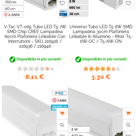
V-Tac VT-065 Tubo LED T5 7W
Universo Tubo LED T5 6W SMD
SMD Chip CREE Lampadina
Lampadina 30cm Plafoniera
60cm Plafoniera Linkabile Con
Linkabile In Alluminio - Mod. T5-
Interruttore - SKU 216926 /
6W-OC / T5-6W-ON
216936 / 216946
Disponibile in più varianti
Disponibile in più varianti
0
5
/5
/5
8,11 €
3,30 €
favorite_border