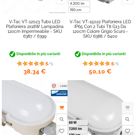
V-Tac VT-12023 Tubo LED
V-Tac VT-15022 Plafoniera LED
Plafoniera 2x18W Lampadina
IP65 Con 2 Tubi T8 G13 Da
120cm Impermeabile - SKU
120cm Colore Grigio Scuro -
6387 / 6399
SKU 6388 / 6400
Disponibile in più varianti
Disponibile in più varianti
5
5
/5
/5
38,34 €
50,10 €
favorite_border