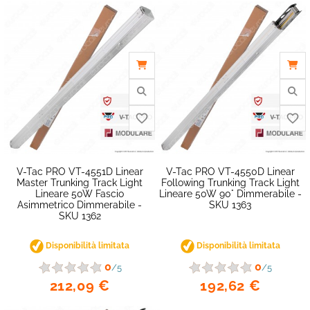
V-Tac PRO VT-4551D Linear
V-Tac PRO VT-4550D Linear
Master Trunking Track Light
Following Trunking Track Light
Lineare 50W Fascio
Lineare 50W 90° Dimmerabile -
Asimmetrico Dimmerabile -
SKU 1363
SKU 1362
Disponibilità limitata
Disponibilità limitata
0
0
/5
/5
212,09 €
192,62 €
favorite_border