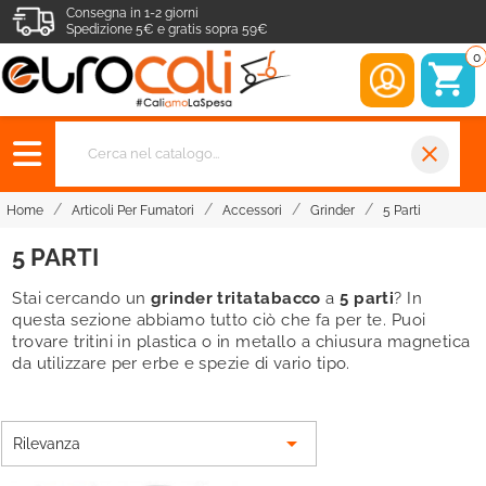
Consegna in 1-2 giorni
Spedizione 5€ e gratis sopra 59€
0
close
Home
Articoli Per Fumatori
Accessori
Grinder
5 Parti
5 PARTI
Stai cercando un
grinder tritatabacco
a
5 parti
? In
questa sezione abbiamo tutto ciò che fa per te. Puoi
trovare tritini in plastica o in metallo a chiusura magnetica
da utilizzare per erbe e spezie di vario tipo.

Rilevanza