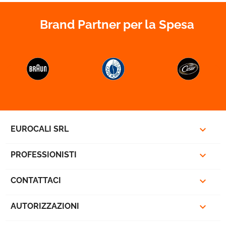
Brand Partner per la Spesa



EUROCALI SRL

PROFESSIONISTI

CONTATTACI

AUTORIZZAZIONI