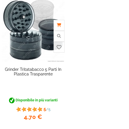
Grinder Tritatabacco 5 Parti In
Plastica Trasparente
favorite_border
Disponibile in più varianti
5
/5
4,70 €