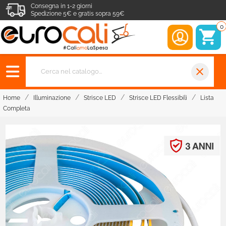
Consegna in 1-2 giorni
Spedizione 5€ e gratis sopra 59€
0
close
Home
Illuminazione
Strisce LED
Strisce LED Flessibili
Lista
Completa