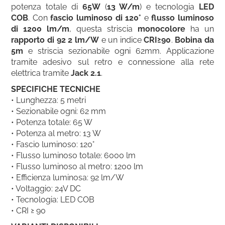
potenza totale di
65W
(
13 W/m
) e tecnologia
LED
COB
. Con
fascio luminoso di 120°
e
flusso luminoso
di 1200 lm/m
, questa striscia
monocolore
ha un
rapporto di 92 2 lm/W
e un indice
CRI≥90
.
Bobina da
5m
e striscia sezionabile ogni 62mm. Applicazione
tramite adesivo sul retro e connessione alla rete
elettrica tramite
Jack 2.1
.
SPECIFICHE TECNICHE
• Lunghezza: 5 metri
• Sezionabile ogni: 62 mm
• Potenza totale: 65 W
• Potenza al metro: 13 W
• Fascio luminoso: 120°
• Flusso luminoso totale: 6000 lm
• Flusso luminoso al metro: 1200 lm
• Efficienza luminosa: 92 lm/W
• Voltaggio: 24V DC
• Tecnologia: LED COB
• CRI ≥ 90