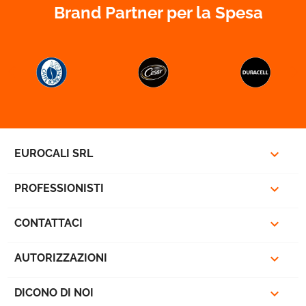
Brand Partner per la Spesa



EUROCALI SRL

PROFESSIONISTI

CONTATTACI

AUTORIZZAZIONI

DICONO DI NOI