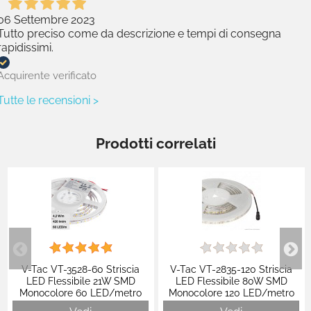
06 Settembre 2023
Tutto preciso come da descrizione e tempi di consegna
rapidissimi.
Acquirente verificato
Tutte le recensioni >
Prodotti correlati
V-Tac VT-3528-60 Striscia
V-Tac VT-2835-120 Striscia
LED Flessibile 21W SMD
LED Flessibile 80W SMD
Monocolore 60 LED/metro
Monocolore 120 LED/metro
12V - Bobina da 5 metri - SKU
IP65 24V - Bobina 10m - SKU