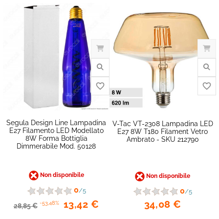
favorite_border
Segula Design Line Lampadina
V-Tac VT-2308 Lampadina LED
E27 Filamento LED Modellato
E27 8W T180 Filament Vetro
8W Forma Bottiglia
Ambrato - SKU 212790
Dimmerabile Mod. 50128
Non disponibile
Non disponibile
0
0
/5
/5
34,08 €
13,42 €
-53,48%
28,85 €