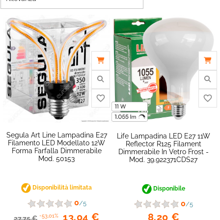
Segula Art Line Lampadina E27
Life Lampadina LED E27 11W
Filamento LED Modellato 12W
Reflector R125 Filament
Forma Farfalla Dimmerabile
Dimmerabile In Vetro Frost -
Mod. 50153
Mod. 39.922371CDS27
Disponibilità limitata
Disponibile
favorite_border
0
0
/5
/5
8,20 €
13,04 €
-53,01%
27,75 €