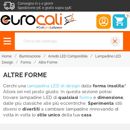
Consegna in 1-2 giorni
Spedizione 5€ e gratis sopra 59€
0
close
Home
Illuminazione
Arredo LED Componibile
Lampadine LED
Design
Forma
Altre Forme
ALTRE FORME
Cerchi una
lampadina LED di design
dalla
forma insolita
?
Allora sei nel posto giusto. In questa sezione potrai
trovare lampadine LED di
qualsiasi
forma
e
dimensione
,
dalle più classiche alle più eccentriche.
Sperimenta
stili
diversi e
divertiti
a cambiare lampadine rinnovando di
volta in volta lo
stile unico
della tua
casa
.