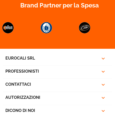
Brand Partner per la Spesa



EUROCALI SRL

PROFESSIONISTI

CONTATTACI

AUTORIZZAZIONI

DICONO DI NOI