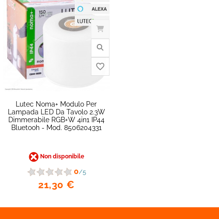
Lutec Noma+ Modulo Per
Lampada LED Da Tavolo 2.3W
Dimmerabile RGB+W 4in1 IP44
Bluetooh - Mod. 8506204331
Non disponibile
0
/5
21,30 €
favorite_border