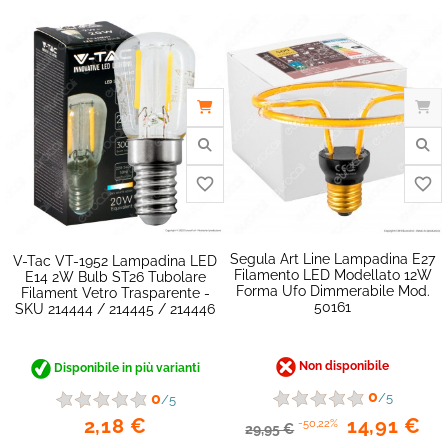
favorite_border
Segula Art Line Lampadina E27
V-Tac VT-1952 Lampadina LED
Filamento LED Modellato 12W
E14 2W Bulb ST26 Tubolare
Forma Ufo Dimmerabile Mod.
Filament Vetro Trasparente -
50161
SKU 214444 / 214445 / 214446
Non disponibile
Disponibile in più varianti
0
0
/5
/5
2,18 €
14,91 €
-50,22%
29,95 €