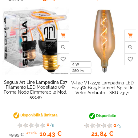
Segula Art Line Lampadina E27
V-Tac VT-2272 Lampadina LED
Filamento LED Modellato 8W
E27 4W B125 Filament Spiral In
Forma Nodo Dimmerabile Mod.
Vetro Ambrato - SKU 23171
50149
Disponibilità limitata
Disponibile
0
0
/5
/5
21,84 €
10,43 €
-47,72%
19,95 €