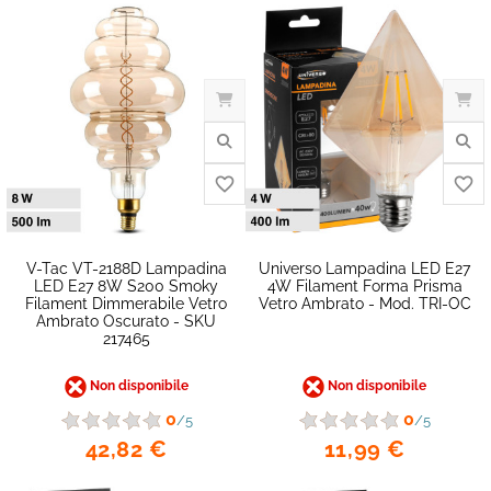
favorite_border
V-Tac VT-2188D Lampadina
Universo Lampadina LED E27
LED E27 8W S200 Smoky
4W Filament Forma Prisma
Filament Dimmerabile Vetro
Vetro Ambrato - Mod. TRI-OC
Ambrato Oscurato - SKU
217465
Non disponibile
Non disponibile
0
0
/5
/5
42,82 €
11,99 €