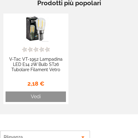
Prodotti più popolari
V-Tac VT-1952 Lampadina
LED E14 2W Bulb ST26
Tubolare Filament Vetro
Trasparente - SKU 214444 /
214445 / 214446
2,18 €
Vedi

Rilevanza