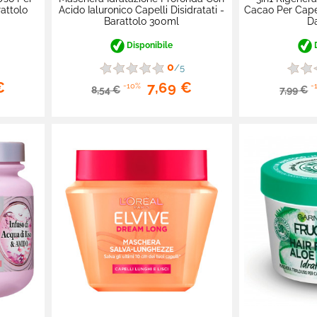
rattolo
Acido Ialuronico Capelli Disidratati -
Cacao Per Capel
Barattolo 300ml
D
Disponibile
D
0
/5
€
7,69 €
-10%
-
8,54 €
7,99 €