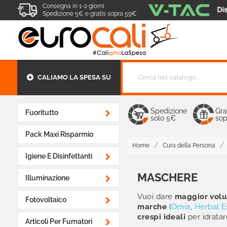
Consegna in 1-2 giorni
Spedizione 5€ e gratis sopra 59€
CALIAMO LA SPESA SU
Spedizione
Gra

Fuoritutto
solo 5€
sop
Pack Maxi Risparmio
Home
Cura della Persona

Igiene E Disinfettanti
MASCHERE

Illuminazione
Vuoi dare
maggior volu

Fotovoltaico
marche
(
Omia
,
Herbal 
crespi ideali
per idratar

Articoli Per Fumatori