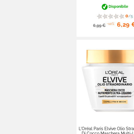
Disponibile

Igiene Orale
0
/5

Viso
6,29 
-10%
6,99 €

Igiene e Disinfettanti

Cosmetici BIO

Corpo

Make-Up

Rasatura

Cura dei Piedi

Cura delle Mani

Uomo

Creme Solari
L'Oréal Paris Elvive Olio Str
Colliri
Di Cocco Maschera Multi-