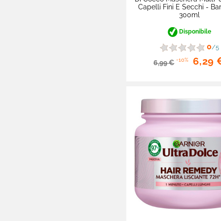
Capelli Fini E Secchi - Ba
300ml
Profumi
Disponibile

Medicali e Sanitari
0
/5
Repellenti e
6,29 
-10%
Dopopuntura
6,99 €
Tappi e Igiene Orecchie

Detergenti E Pulizia

Cura Del Bimbo

Ottica

Pet Care

Brand Partner Per La
Spesa

Novità