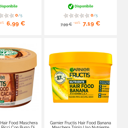
isponibile
Disponibile
0
0
/5
/5
6,99 €
7,19 €
10%
-10%
7,99 €
s Hair Food Maschera
Garnier Fructis Hair Food Banana
 Ricci Con Burro Di
Maschera Triplo Uso Nutriente