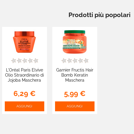
Prodotti più popolari
L'Oréal Paris Elvive
Garnier Fructis Hair
Olio Straordinario di
Bomb Keratin
Jojoba Maschera
Maschera
Ricci Sublimi Capelli
Riparazione
Molto Secchi e
Profonda con Olio di
6,29 €
5,99 €
Spenti - Barattolo
Marula e Cheratina
300ml
Riparatrice -
Barattolo da 320ml
AGGIUNGI
AGGIUNGI