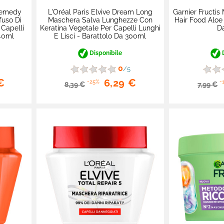
 Remedy
L'Oréal Paris Elvive Dream Long
Garnier Fructis
fuso Di
Maschera Salva Lunghezze Con
Hair Food Aloe 
 Capelli
Keratina Vegetale Per Capelli Lunghi
D
340ml
E Lisci - Barattolo Da 300ml
Disponibile
D
0
/5
€
6,29 €
-25%
-
8,39 €
7,99 €