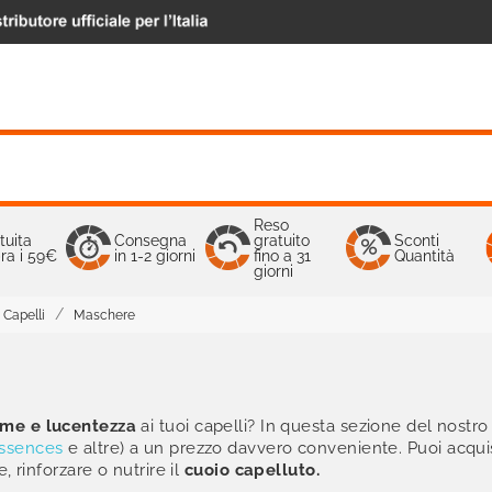
Reso
tuita
Consegna
gratuito
Sconti
ra i 59€
in 1-2 giorni
fino a 31
Quantità
giorni
Capelli
Maschere
me e lucentezza
ai tuoi capelli? In questa sezione del nostro
Essences
e altre) a un prezzo davvero conveniente. Puoi acqu
e, rinforzare o nutrire il
cuoio
capelluto.