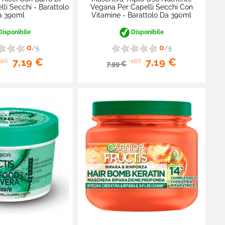
li Secchi - Barattolo
Vegana Per Capelli Secchi Con
a 390ml
Vitamine - Barattolo Da 390ml
isponibile
Disponibile
0
0
/5
/5
7,19 €
7,19 €
10%
-10%
7,99 €