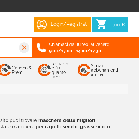
Login/Registrati
0,00 €
Chiamaci dal lunedì al venerdì
close
9:00/13:00 - 14:00/17:30
Risparmi
Senza
Coupon &
più di
abbonamenti
Premi
quanto
annuali
pensi
 sito puoi trovare
maschere delle migliori
istare maschere per
capelli secchi
,
grassi ricci
o