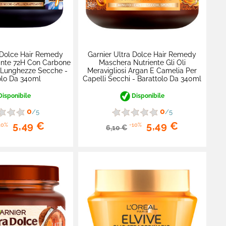
 Dolce Hair Remedy
Garnier Ultra Dolce Hair Remedy
ante 72H Con Carbone
Maschera Nutriente Gli Oli
 Lunghezze Secche -
Meravigliosi Argan E Camelia Per
olo Da 340ml
Capelli Secchi - Barattolo Da 340ml
isponibile
Disponibile
0
0
/5
/5
5,49 €
5,49 €
10%
-10%
6,10 €