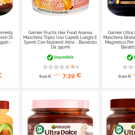
 Remedy
Garnier Fructis Hair Food Ananas
Garnier Ultra
sori Di
Maschera Triplo Uso Capelli Lunghi E
Maschera Idrat
iati -
Spenti Con Nutrienti Attivi - Barattolo
Magnetico Per
Da 390ml
Baratt
Disponibile
D
0
/5
€
7,39 €
-10%
-
8,21 €
6,10 €