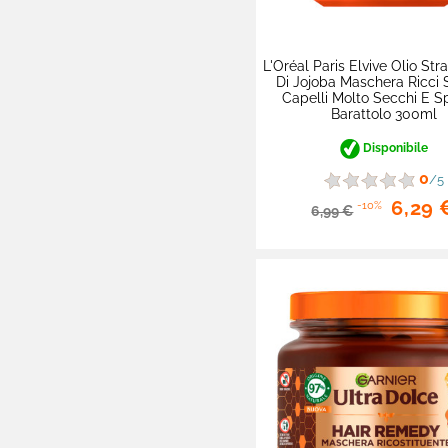
L'Oréal Paris Elvive Olio Str
Di Jojoba Maschera Ricci 
Capelli Molto Secchi E Sp
Barattolo 300ml
Disponibile
0
/5
6,29 
-10%
6,99 €