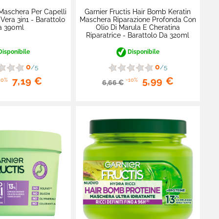
 Maschera Per Capelli
Garnier Fructis Hair Bomb Keratin
Vera 3in1 - Barattolo
Maschera Riparazione Profonda Con
a 390ml
Olio Di Marula E Cheratina
Riparatrice - Barattolo Da 320ml
isponibile
Disponibile
0
0
/5
/5
7,19 €
5,99 €
10%
-10%
6,66 €