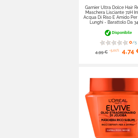
Garnier Ultra Dolce Hair
Omaggi E Coupon
Maschera Lisciante 72H In
Acqua Di Riso E Amido Per
Lunghi - Barattolo Da 
Disponibile
0
/5
4,74 
-5,01%
4,99 €