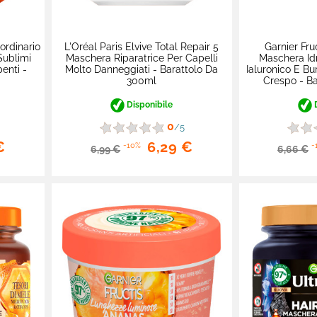
aordinario
L'Oréal Paris Elvive Total Repair 5
Garnier Fru
Sublimi
Maschera Riparatrice Per Capelli
Maschera Id
enti -
Molto Danneggiati - Barattolo Da
Ialuronico E Bur
300ml
Crespo - Ba
Disponibile
D
0
/5
€
6,29 €
-10%
-
6,99 €
6,66 €