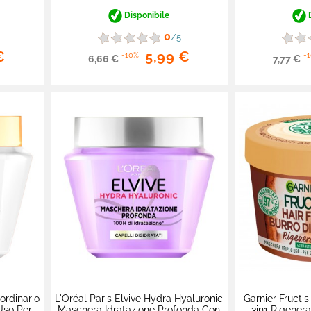
Disponibile
D
0
/5
€
5,99 €
-10%
-
6,66 €
7,77 €
aordinario
L'Oréal Paris Elvive Hydra Hyaluronic
Garnier Fructi
Uso Per
Maschera Idratazione Profonda Con
3in1 Rigenera