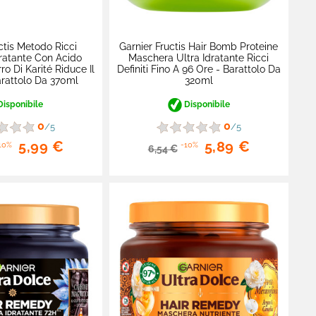
ctis Metodo Ricci
Garnier Fructis Hair Bomb Proteine
ratante Con Acido
Maschera Ultra Idratante Ricci
ro Di Karité Riduce Il
Definiti Fino A 96 Ore - Barattolo Da
rattolo Da 370ml
320ml
isponibile
Disponibile
0
0
/5
/5
5,99 €
5,89 €
10%
-10%
6,54 €