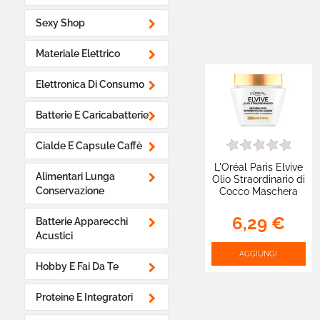

Sexy Shop

Materiale Elettrico

Elettronica Di Consumo

Batterie E Caricabatterie

Cialde E Capsule Caffè
L'Oréal Paris Elvive

Alimentari Lunga
Olio Straordinario di
Conservazione
Cocco Maschera
Multi-Uso per
Capelli Fini e Secchi
6,29 €

Batterie Apparecchi
- Barattolo 300ml
Acustici
AGGIUNGI

Hobby E Fai Da Te

Proteine E Integratori