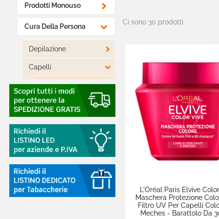

Prodotti Monouso
-
Ci sono 30 prodotti.

Cura Della Persona

Depilazione

Capelli

Tinte e Colorazioni
Shampoo
Balsami
Maschere
Styling
Strumenti e
Accessori
L'Oréal Paris Elvive Colo
Trattamenti
Maschera Protezione Colo
Filtro UV Per Capelli Colo
Meches - Barattolo Da 
Bilance e Misuratori