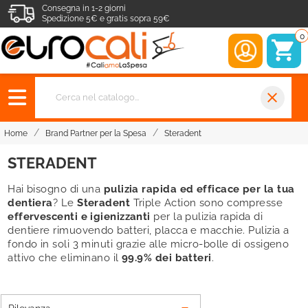
Consegna in 1-2 giorni
Spedizione 5€ e gratis sopra 59€
0
close
Home
Brand Partner per la Spesa
Steradent
STERADENT
Hai bisogno di una
pulizia rapida ed efficace per la tua
dentiera
? Le
Steradent
Triple Action sono compresse
effervescenti e igienizzanti
per la pulizia rapida di
dentiere rimuovendo batteri, placca e macchie. Pulizia a
fondo in soli 3 minuti grazie alle micro-bolle di ossigeno
attivo che eliminano il
99.9% dei batteri
.