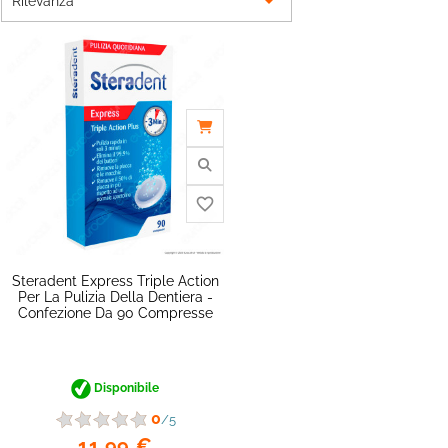

Rilevanza
Steradent Express Triple Action
Per La Pulizia Della Dentiera -
Confezione Da 90 Compresse
favorite_border
Disponibile
0
/5
11,99 €