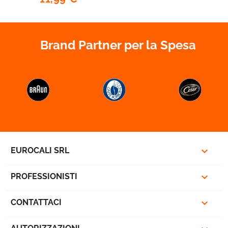
Brand Partner per la Spesa



EUROCALI SRL

PROFESSIONISTI

CONTATTACI