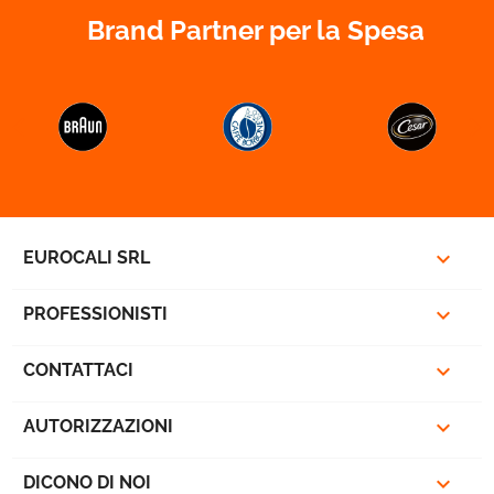
Brand Partner per la Spesa



EUROCALI SRL

PROFESSIONISTI

CONTATTACI

AUTORIZZAZIONI

DICONO DI NOI