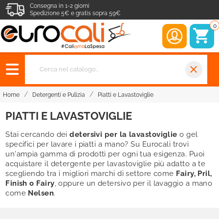
Consegna in 1-2 giorni
Spedizione 5€ e gratis sopra 59€
0
close
Home
Detergenti e Pulizia
Piatti e Lavastoviglie
PIATTI E LAVASTOVIGLIE
Stai cercando dei
detersivi per la lavastoviglie
o gel
specifici per lavare i piatti a mano? Su Eurocali trovi
un'ampia gamma di prodotti per ogni tua esigenza. Puoi
acquistare il detergente per lavastoviglie più adatto a te
scegliendo tra i migliori marchi di settore come
Fairy, Pril,
Finish o Fairy
, oppure un detersivo per il lavaggio a mano
come
Nelsen
.