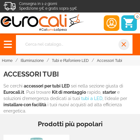
Consegna in 1-2 giorni
Spedizione 5€ e gratis sopra 59€
0
close
Home
Illuminazione
Tubi e Plafoniere LED
Accessori Tubi
ACCESSORI TUBI
Se cerchi
accessori per tubi LED
sei nella sezione giusta di
Eurocali.it
. Puoi trovare
Kit di montaggio
rapido,
starter
e
soluzioni d’emergenza dedicati ai tuoi
tubi a LED
, l’ideale per
installare con facilità
i tuoi nuovi acquisti ad alta efficienza
energetica.
Prodotti più popolari