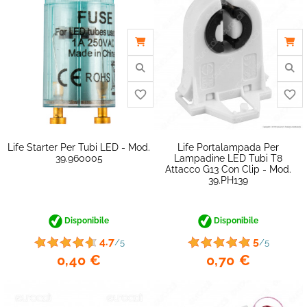
Life Starter Per Tubi LED - Mod.
Life Portalampada Per
39.960005
Lampadine LED Tubi T8
Attacco G13 Con Clip - Mod.
39.PH139
favorite_border
Disponibile
Disponibile
4.7
5
/5
/5
0,40 €
0,70 €