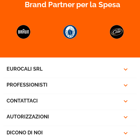
Brand Partner per la Spesa



EUROCALI SRL

PROFESSIONISTI

CONTATTACI

AUTORIZZAZIONI

DICONO DI NOI