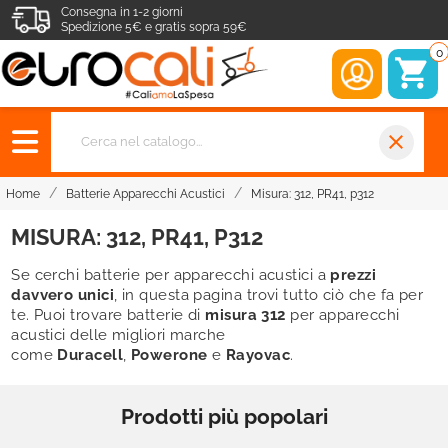
Consegna in 1-2 giorni
Spedizione 5€ e gratis sopra 59€
0
close
Home
Batterie Apparecchi Acustici
Misura: 312, PR41, p312
MISURA: 312, PR41, P312
Se cerchi batterie per apparecchi acustici a
prezzi
davvero unici
, in questa pagina trovi tutto ciò che fa per
te. Puoi trovare batterie di
misura 312
per apparecchi
acustici
delle migliori marche
come
Duracell
,
Powerone
e
Rayovac
.
Prodotti più popolari