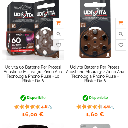
Udivita 60 Batterie Per Protesi
Udivita Batterie Per Protesi
Acustiche Misura 312 Zinco Aria
Acustiche Misura 312 Zinco Aria
Tecnologia Phono Pulse - 10
Tecnologia Phono Pulse -
Blister Da 6
Blister Da 6
favorite_border
Disponibile
Disponibile
4.8
4.6
/5
/5
16,00 €
1,60 €