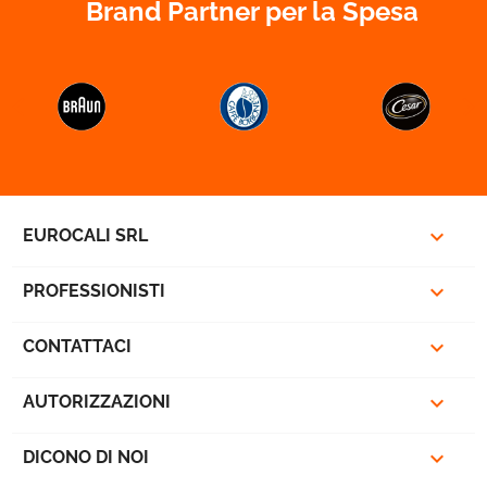
Brand Partner per la Spesa


favorite_border

EUROCALI SRL

PROFESSIONISTI

CONTATTACI

AUTORIZZAZIONI

DICONO DI NOI