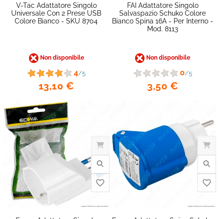
V-Tac Adattatore Singolo
FAI Adattatore Singolo
Universale Con 2 Prese USB
Salvaspazio Schuko Colore
Colore Bianco - SKU 8704
Bianco Spina 16A - Per Interno -
Mod. 8113
favorite_border
Non disponibile
Non disponibile
4
0
/5
/5
13,10 €
3,50 €