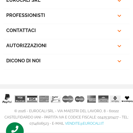

EUROCALI SRL

PROFESSIONISTI

CONTATTACI

AUTORIZZAZIONI

DICONO DI NOI
favorite_border
© 2026 - EUROCALI SRL - VIA MAESTRI DEL LAVORO, 8 - 60022
CASTELFIDARDO (AN) - PARTITA IVA E CODICE FISCALE: 02425320427 - TEL:
0714606523 - E-MAIL
VENDITE@EUROCALI.IT