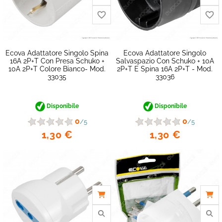
Ecova Adattatore Singolo Spina
Ecova Adattatore Singolo
16A 2P+T Con Presa Schuko +
Salvaspazio Con Schuko + 10A
10A 2P+T Colore Bianco- Mod.
2P+T E Spina 16A 2P+T - Mod.
33035
33036
Disponibile
Disponibile
0
0
/5
/5
1,30 €
1,30 €
favorite_border