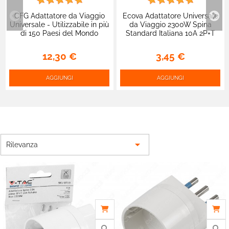
CFG Adattatore da Viaggio
Ecova Adattatore Universale
Universale - Utilizzabile in più
da Viaggio 2300W Spina
di 150 Paesi del Mondo
Standard Italiana 10A 2P+T
Colore Bianco - mod. 30199
12,30 €
3,45 €
AGGIUNGI
AGGIUNGI

Rilevanza