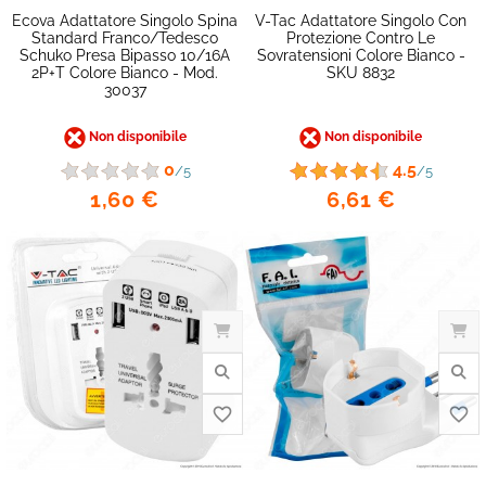
favorite_border
Ecova Adattatore Singolo Spina
V-Tac Adattatore Singolo Con
Standard Franco/Tedesco
Protezione Contro Le
Schuko Presa Bipasso 10/16A
Sovratensioni Colore Bianco -
2P+T Colore Bianco - Mod.
SKU 8832
30037
Non disponibile
Non disponibile
0
4.5
/5
/5
1,60 €
6,61 €