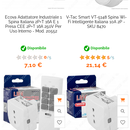
Ecova Adattatore Industriale 1
V-Tac Smart VT-5148 Spina Wi-
Spina Italiana 2P+T 16A E 1
Fi Intelligente Italiana 10A 2P -
Presa CEE 2P+T 16A 250V Per
SKU 8470
Uso Interno - Mod. 20552
Disponibile
Disponibile
favorite_border
0
5
/5
/5
7,10 €
21,14 €