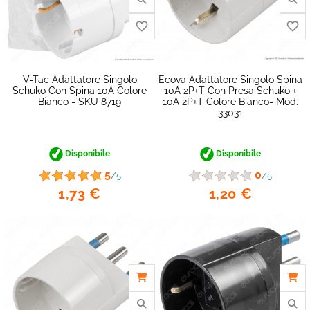
V-Tac Adattatore Singolo
Ecova Adattatore Singolo Spina
Schuko Con Spina 10A Colore
10A 2P+T Con Presa Schuko +
Bianco - SKU 8719
10A 2P+T Colore Bianco- Mod.
33031
favorite_border
Disponibile
Disponibile
5
0
/5
/5
1,73 €
1,20 €