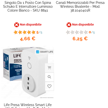
Singolo Da 1 Posto Con Spina
Canali Memorizzabili Per Presa
Schuko E Interruttore Luminoso
Wireless Bivalente - Mod.
Colore Bianco - SKU 8841
38.1040401R
Non disponibile
Non disponibile
5
0
/5
/5
4,66 €
6,25 €
favorite_border
Life Presa Wireless Smart Life