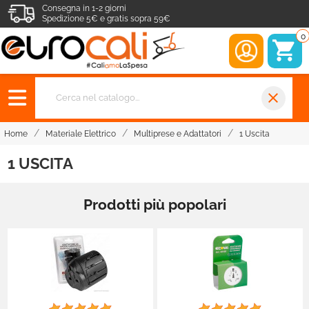
Consegna in 1-2 giorni
Spedizione 5€ e gratis sopra 59€
0
close
Home
Materiale Elettrico
Multiprese e Adattatori
1 Uscita
1 USCITA
Prodotti più popolari