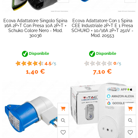
Ecova Adattatore Singolo Spina
Ecova Adattatore Con 1 Spina
16A 2P+T Con Presa 10A 2P+T +
CEE Industriale 2P+T E 1 Presa
Schuko Colore Nero - Mod.
SCHUKO + 10/16A 2P+T 250V -
favorite_border
30036
Mod. 20553
Disponibile
Disponibile
4.5
0
/5
/5
1,40 €
7,10 €