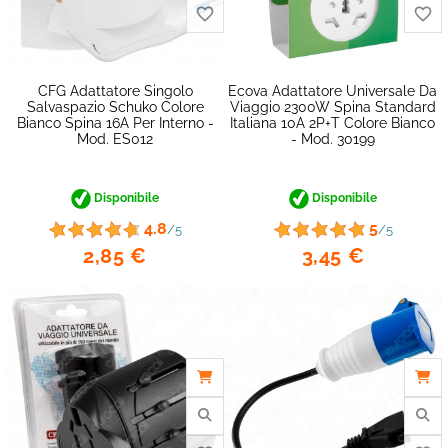
CFG Adattatore Singolo
Ecova Adattatore Universale Da
Salvaspazio Schuko Colore
Viaggio 2300W Spina Standard
Bianco Spina 16A Per Interno -
Italiana 10A 2P+T Colore Bianco
Mod. ES012
- Mod. 30199
Disponibile
Disponibile
4.8
5
/5
/5
2,85 €
3,45 €
favorite_border