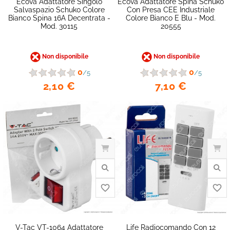
Ecova Adattatore Singolo
Ecova Adattatore Spina Schuko
Salvaspazio Schuko Colore
Con Presa CEE Industriale
Bianco Spina 16A Decentrata -
Colore Bianco E Blu - Mod.
Mod. 30115
20555
Non disponibile
Non disponibile
favorite_border
0
0
/5
/5
2,10 €
7,10 €
V-Tac VT-1064 Adattatore
Life Radiocomando Con 12