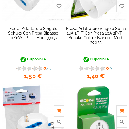
Ecova Adattatore Singolo
Ecova Adattatore Singolo Spina
Schuko Con Presa Bipasso
16A 2P+T Con Presa 10A 2P+T +
10/16A 2P+T - Mod. 33037
Schuko Colore Bianco - Mod.
30035
Disponibile
Disponibile
0
0
/5
/5
1,50 €
1,40 €
favorite_border