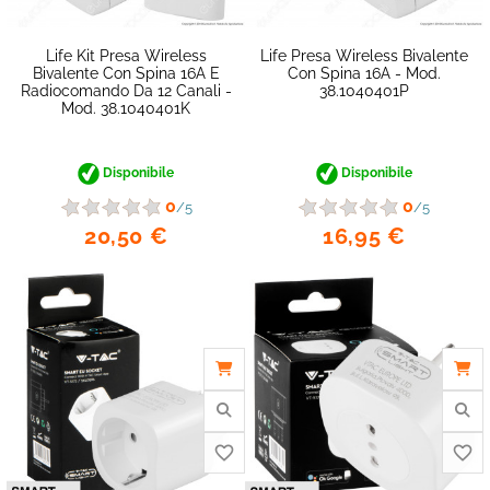
Life Kit Presa Wireless
Life Presa Wireless Bivalente
Bivalente Con Spina 16A E
Con Spina 16A - Mod.
Radiocomando Da 12 Canali -
38.1040401P
Mod. 38.1040401K
Disponibile
Disponibile
0
0
/5
/5
20,50 €
16,95 €
favorite_border