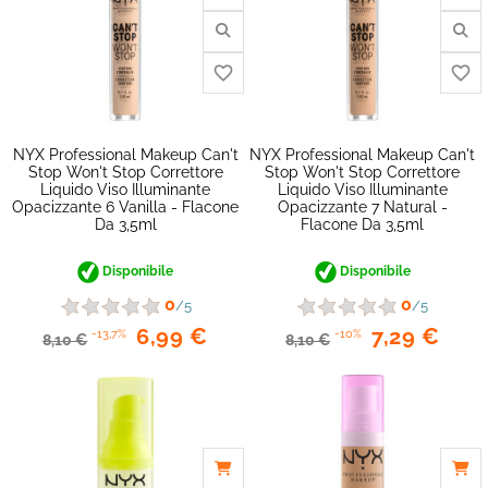
favorite_border
NYX Professional Makeup Can't
NYX Professional Makeup Can't
Stop Won't Stop Correttore
Stop Won't Stop Correttore
Liquido Viso Illuminante
Liquido Viso Illuminante
Opacizzante 6 Vanilla - Flacone
Opacizzante 7 Natural -
Da 3,5ml
Flacone Da 3,5ml
Disponibile
Disponibile
0
0
/5
/5
6,99 €
7,29 €
-13,7%
-10%
8,10 €
8,10 €