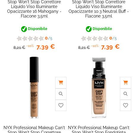
Stop Won't Stop Correttore
Stop Won't Stop Correttore
Liquido Viso Illuminante
Liquido Viso Illuminante
Opacizzante 16 Mahogany -
Opacizzante 10.3 Neutral Buff -
Flacone 3,5ml
Flacone 3,5ml
Disponibile
Disponibile
0
0
/5
/5
7,39 €
7,39 €
-10%
-10%
8,21 €
8,21 €
favorite_border
NYX Professional Makeup Can't
NYX Professional Makeup Can't
Stop Won't Stop Correttore
Stop Won't Stop Fondotinta