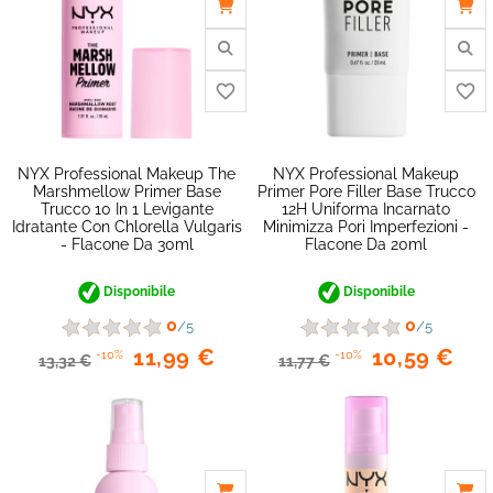
NYX Professional Makeup The
NYX Professional Makeup
Marshmellow Primer Base
Primer Pore Filler Base Trucco
Trucco 10 In 1 Levigante
12H Uniforma Incarnato
Idratante Con Chlorella Vulgaris
Minimizza Pori Imperfezioni -
- Flacone Da 30ml
Flacone Da 20ml
Disponibile
Disponibile
0
0
/5
/5
11,99 €
10,59 €
-10%
-10%
13,32 €
11,77 €
favorite_border