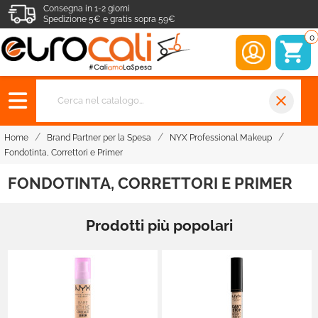
Consegna in 1-2 giorni
Spedizione 5€ e gratis sopra 59€
0
close
Home
Brand Partner per la Spesa
NYX Professional Makeup
Fondotinta, Correttori e Primer
FONDOTINTA, CORRETTORI E PRIMER
Prodotti più popolari