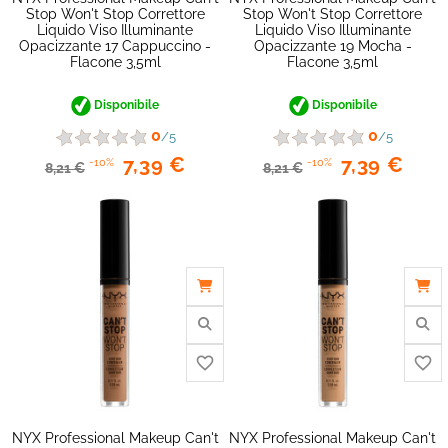
Stop Won't Stop Correttore
Stop Won't Stop Correttore
Liquido Viso Illuminante
Liquido Viso Illuminante
Opacizzante 17 Cappuccino -
Opacizzante 19 Mocha -
Flacone 3,5ml
Flacone 3,5ml
Disponibile
Disponibile
0
0
/5
/5
7,39 €
7,39 €
-10%
-10%
8,21 €
8,21 €
favorite_border
NYX Professional Makeup Can't
NYX Professional Makeup Can't