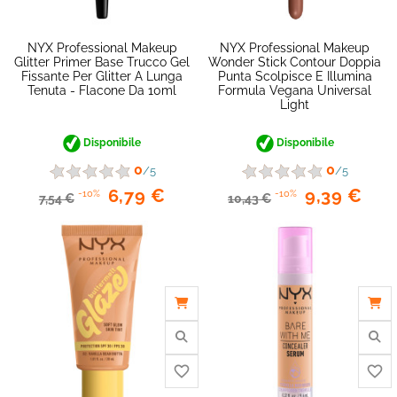
NYX Professional Makeup
NYX Professional Makeup
Glitter Primer Base Trucco Gel
Wonder Stick Contour Doppia
Fissante Per Glitter A Lunga
Punta Scolpisce E Illumina
Tenuta - Flacone Da 10ml
Formula Vegana Universal
Light
Disponibile
Disponibile
0
0
/5
/5
6,79 €
9,39 €
-10%
-10%
7,54 €
10,43 €
favorite_border