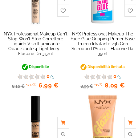
NYX Professional Makeup Can't
NYX Professional Makeup The
Stop Won't Stop Correttore
Face Glue Gripping Primer Base
Liquido Viso Illuminante
Trucco Idratante 24h Con
Opacizzante 4 Light Ivory -
Sciroppo D'Acero - Flacone Da
Flacone Da 3,5ml
35ml
Disponibile
Disponibilità limitata
0
0
/5
/5
6,99 €
8,09 €
-13,7%
-10%
8,10 €
8,99 €
favorite_border