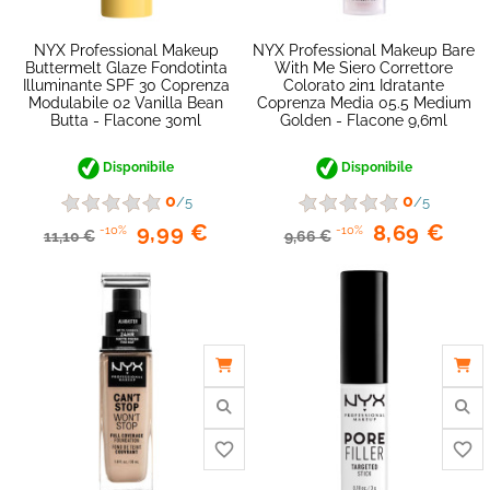
NYX Professional Makeup
NYX Professional Makeup Bare
Buttermelt Glaze Fondotinta
With Me Siero Correttore
Illuminante SPF 30 Coprenza
Colorato 2in1 Idratante
Modulabile 02 Vanilla Bean
Coprenza Media 05.5 Medium
Butta - Flacone 30ml
Golden - Flacone 9,6ml
Disponibile
Disponibile
0
0
/5
/5
9,99 €
8,69 €
-10%
-10%
11,10 €
9,66 €
favorite_border