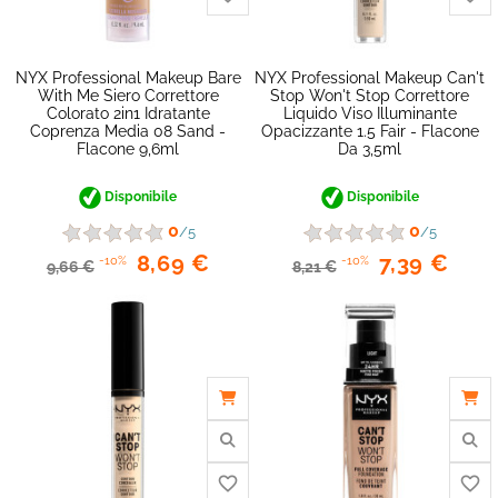
NYX Professional Makeup Bare
NYX Professional Makeup Can't
With Me Siero Correttore
Stop Won't Stop Correttore
Colorato 2in1 Idratante
Liquido Viso Illuminante
Coprenza Media 08 Sand -
Opacizzante 1.5 Fair - Flacone
Flacone 9,6ml
Da 3,5ml
favorite_border
Disponibile
Disponibile
0
0
/5
/5
8,69 €
7,39 €
-10%
-10%
9,66 €
8,21 €