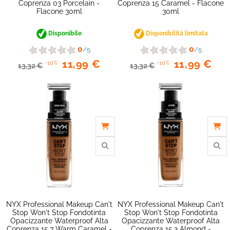
Coprenza 03 Porcelain -
Coprenza 15 Caramel - Flacone
Flacone 30ml
30ml
Disponibile
Disponibilità limitata
favorite_border
0
0
/5
/5
11,99 €
11,99 €
-10%
-10%
13,32 €
13,32 €
NYX Professional Makeup Can't
NYX Professional Makeup Can't
Stop Won't Stop Fondotinta
Stop Won't Stop Fondotinta
Opacizzante Waterproof Alta
Opacizzante Waterproof Alta
Coprenza 15.7 Warm Caramel -
Coprenza 15.3 Almond -