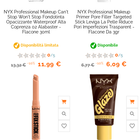
NYX Professional Makeup Can't
NYX Professional Makeup
Stop Won't Stop Fondotinta
Primer Pore Filler Targeted
Opacizzante Waterproof Alta
Stick Leviga La Pelle Riduce
Coprenza 02 Alabaster -
Pori Imperfezioni Trasparent -
Flacone 30ml
Flacone Da 3gr
Disponibilità limitata
Disponibile
0
0
/5
/5
11,99 €
6,09 €
-10%
-10%
13,32 €
6,77 €
favorite_border