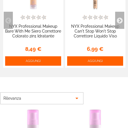
NYX Professional Makeup
NYX Professional Makeup
Bare With Me Siero Correttore
Can't Stop Won't Stop
Colorato 2in1 Idratante
Correttore Liquido Viso
Coprenza Media 04 Beige -
Illuminante Opacizzante 6
Flacone 9,6ml
Vanilla - Flacone da 3,5ml
8,49 €
6,99 €
AGGIUNGI
AGGIUNGI

Rilevanza