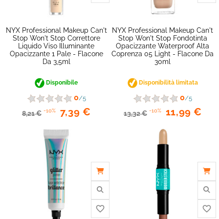
NYX Professional Makeup Can't
NYX Professional Makeup Can't
Stop Won't Stop Correttore
Stop Won't Stop Fondotinta
Liquido Viso Illuminante
Opacizzante Waterproof Alta
Opacizzante 1 Pale - Flacone
Coprenza 05 Light - Flacone Da
Da 3,5ml
30ml
Disponibile
Disponibilità limitata
0
0
/5
/5
favorite_border
7,39 €
11,99 €
-10%
-10%
8,21 €
13,32 €