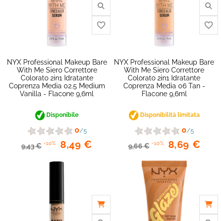
NYX Professional Makeup Bare
NYX Professional Makeup Bare
With Me Siero Correttore
With Me Siero Correttore
Colorato 2in1 Idratante
Colorato 2in1 Idratante
favorite_border
Coprenza Media 02.5 Medium
Coprenza Media 06 Tan -
Vanilla - Flacone 9,6ml
Flacone 9,6ml
Disponibile
Disponibilità limitata
0
0
/5
/5
8,49 €
8,69 €
-10%
-10%
9,43 €
9,66 €