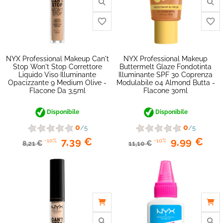
NYX Professional Makeup Can't
NYX Professional Makeup
Stop Won't Stop Correttore
Buttermelt Glaze Fondotinta
Liquido Viso Illuminante
Illuminante SPF 30 Coprenza
Opacizzante 9 Medium Olive -
Modulabile 04 Almond Butta -
Flacone Da 3,5ml
Flacone 30ml
Disponibile
Disponibile
favorite_border
0
0
/5
/5
7,39 €
9,99 €
-10%
-10%
8,21 €
11,10 €