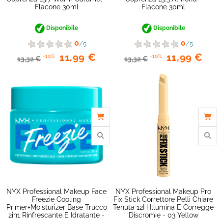
Flacone 30ml
Flacone 30ml
Disponibile
Disponibile
0
0
/5
/5
11,99 €
11,99 €
-10%
-10%
13,32 €
13,32 €
favorite_border
NYX Professional Makeup Face
NYX Professional Makeup Pro
Freezie Cooling
Fix Stick Correttore Pelli Chiare
Primer+Moisturizer Base Trucco
Tenuta 12H Illumina E Corregge
2in1 Rinfrescante E Idratante -
Discromie - 03 Yellow