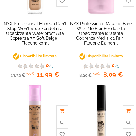
favorite_border
NYX Professional Makeup Can't
NYX Professional Makeup Bare
Stop Won't Stop Fondotinta
With Me Blur Fondotinta
Opacizzante Waterproof Alta
Opacizzante Idratante
Coprenza 7.5 Soft Beige -
Coprenza Media 02 Fair -
Flacone 30ml
Flacone Da 30ml
Disponibilità limitata
Disponibilità limitata
0
0
/5
/5
11,99 €
8,09 €
-10%
-10%
13,32 €
8,99 €