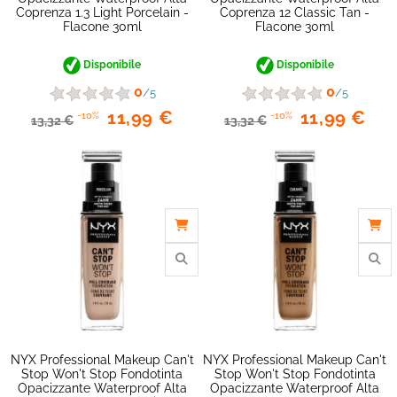
favorite_border
Coprenza 1.3 Light Porcelain -
Coprenza 12 Classic Tan -
Flacone 30ml
Flacone 30ml
Disponibile
Disponibile
0
0
/5
/5
11,99 €
11,99 €
-10%
-10%
13,32 €
13,32 €
NYX Professional Makeup Can't
NYX Professional Makeup Can't
Stop Won't Stop Fondotinta
Stop Won't Stop Fondotinta
Opacizzante Waterproof Alta
Opacizzante Waterproof Alta