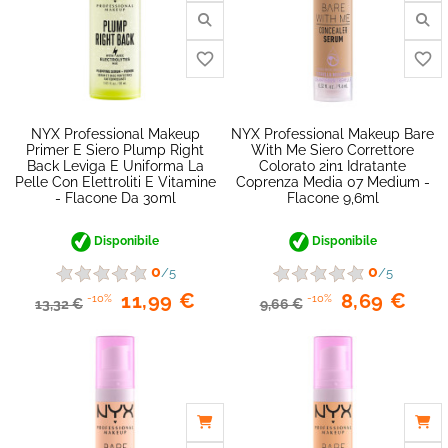
favorite_border
NYX Professional Makeup
NYX Professional Makeup Bare
Primer E Siero Plump Right
With Me Siero Correttore
Back Leviga E Uniforma La
Colorato 2in1 Idratante
Pelle Con Elettroliti E Vitamine
Coprenza Media 07 Medium -
- Flacone Da 30ml
Flacone 9,6ml
Disponibile
Disponibile
0
0
/5
/5
11,99 €
8,69 €
-10%
-10%
13,32 €
9,66 €