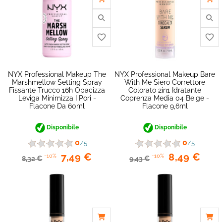
NYX Professional Makeup The
NYX Professional Makeup Bare
Marshmellow Setting Spray
With Me Siero Correttore
Fissante Trucco 16h Opacizza
Colorato 2in1 Idratante
Leviga Minimizza I Pori -
Coprenza Media 04 Beige -
Flacone Da 60ml
Flacone 9,6ml
Disponibile
Disponibile
0
0
/5
/5
7,49 €
8,49 €
-10%
-10%
8,32 €
9,43 €