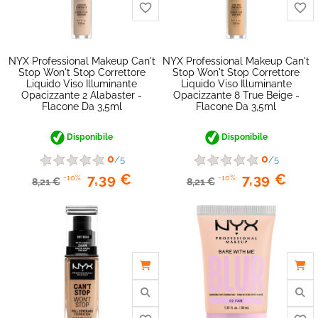
favorite_border
NYX Professional Makeup Can't
NYX Professional Makeup Can't
Stop Won't Stop Correttore
Stop Won't Stop Correttore
Liquido Viso Illuminante
Liquido Viso Illuminante
Opacizzante 2 Alabaster -
Opacizzante 8 True Beige -
Flacone Da 3,5ml
Flacone Da 3,5ml
Disponibile
Disponibile
0
0
/5
/5
7,39 €
7,39 €
-10%
-10%
8,21 €
8,21 €