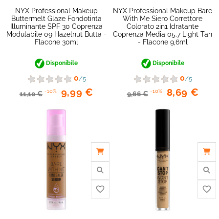
NYX Professional Makeup
NYX Professional Makeup Bare
Buttermelt Glaze Fondotinta
With Me Siero Correttore
favorite_border
Illuminante SPF 30 Coprenza
Colorato 2in1 Idratante
Modulabile 09 Hazelnut Butta -
Coprenza Media 05.7 Light Tan
Flacone 30ml
- Flacone 9,6ml
Disponibile
Disponibile
0
0
/5
/5
9,99 €
8,69 €
-10%
-10%
11,10 €
9,66 €