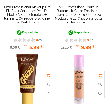
NYX Professional Makeup Pro
NYX Professional Makeup
Fix Stick Correttore Pelli Da
Buttermelt Glaze Fondotinta
Medie A Scure Tenuta 12H
Illuminante SPF 30 Coprenza
Illumina E Corregge Discromie -
Modulabile 10 Chocolate Butta
04 Dark Peach
- Flacone 30ml
Disponibile
Disponibile
0
0
/5
/5
5,99 €
9,99 €
-10%
-10%
6,66 €
11,10 €