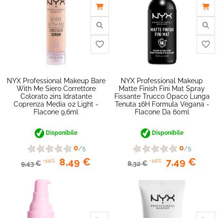
NYX Professional Makeup Bare
NYX Professional Makeup
With Me Siero Correttore
Matte Finish Fini Mat Spray
Colorato 2in1 Idratante
Fissante Trucco Opaco Lunga
Coprenza Media 02 Light -
Tenuta 16H Formula Vegana -
Flacone 9,6ml
Flacone Da 60ml
Disponibile
Disponibile
0
0
/5
/5
8,49 €
7,49 €
-10%
-10%
9,43 €
8,32 €
favorite_border