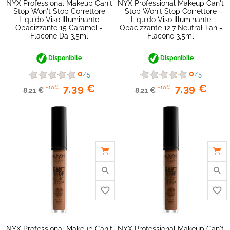
NYX Professional Makeup Can't
NYX Professional Makeup Can't
Stop Won't Stop Correttore
Stop Won't Stop Correttore
Liquido Viso Illuminante
Liquido Viso Illuminante
Opacizzante 15 Caramel -
Opacizzante 12.7 Neutral Tan -
Flacone Da 3,5ml
Flacone 3,5ml
Disponibile
Disponibile
0
0
/5
/5
7,39 €
7,39 €
-10%
-10%
8,21 €
8,21 €
favorite_border
NYX Professional Makeup Can't
NYX Professional Makeup Can't