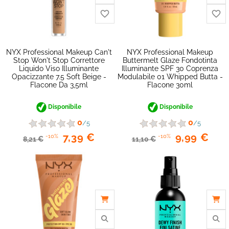
NYX Professional Makeup Can't
NYX Professional Makeup
Stop Won't Stop Correttore
Buttermelt Glaze Fondotinta
Liquido Viso Illuminante
Illuminante SPF 30 Coprenza
Opacizzante 7.5 Soft Beige -
Modulabile 01 Whipped Butta -
Flacone Da 3,5ml
Flacone 30ml
Disponibile
Disponibile
0
0
/5
/5
7,39 €
9,99 €
-10%
-10%
8,21 €
11,10 €
favorite_border