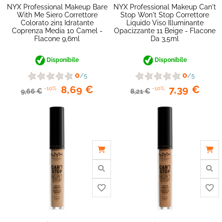
NYX Professional Makeup Bare
NYX Professional Makeup Can't
With Me Siero Correttore
Stop Won't Stop Correttore
Colorato 2in1 Idratante
Liquido Viso Illuminante
Coprenza Media 10 Camel -
Opacizzante 11 Beige - Flacone
Flacone 9,6ml
Da 3,5ml
favorite_border
Disponibile
Disponibile
0
0
/5
/5
8,69 €
7,39 €
-10%
-10%
9,66 €
8,21 €