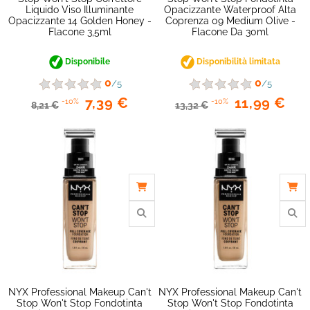
Liquido Viso Illuminante
Opacizzante Waterproof Alta
Opacizzante 14 Golden Honey -
Coprenza 09 Medium Olive -
Flacone 3,5ml
Flacone Da 30ml
Disponibile
Disponibilità limitata
0
0
/5
/5
7,39 €
11,99 €
-10%
-10%
8,21 €
13,32 €
favorite_border
NYX Professional Makeup Can't
NYX Professional Makeup Can't
Stop Won't Stop Fondotinta
Stop Won't Stop Fondotinta