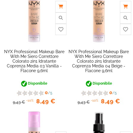
NYX Professional Makeup Bare
NYX Professional Makeup Bare
With Me Siero Correttore
With Me Siero Correttore
Colorato 2in1 Idratante
Colorato 2in1 Idratante
Coprenza Media 03 Vanilla -
Coprenza Media 04 Beige -
Flacone 9,6ml
Flacone 9,6ml
favorite_border
Disponibile
Disponibile
0
0
/5
/5
8,49 €
8,49 €
-10%
-10%
9,43 €
9,43 €