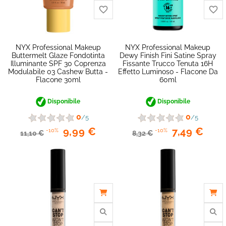
NYX Professional Makeup
NYX Professional Makeup
Buttermelt Glaze Fondotinta
Dewy Finish Fini Satine Spray
Illuminante SPF 30 Coprenza
Fissante Trucco Tenuta 16H
Modulabile 03 Cashew Butta -
Effetto Luminoso - Flacone Da
Flacone 30ml
60ml
Disponibile
Disponibile
0
0
/5
/5
9,99 €
7,49 €
-10%
-10%
11,10 €
8,32 €