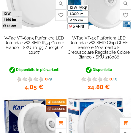
V-Tac VT-8095 Plafoniera LED
V-Tac VT-13 Plafoniera LED
Rotonda 12W SMD IP54 Colore
Rotonda 12W SMD Chip CREE
Bianco - SKU 10195 / 10196 /
Sensore Movimento E
10197
Crepuscolare Regolabile Colore
Bianco - SKU 218086
Disponibile in più varianti
Disponibile
0
0
/5
/5
4,85 €
24,88 €
favorite_border