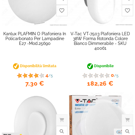
favorite_border
Kanlux PLAFMIN O Plafoniera In
V-Tac VT-7503 Plafoniera LED
Policarbonato Per Lampadine
38W Forma Rotonda Colore
E27 -mod.25690
Bianco Dimmerabile - SKU
40061
Disponibilità limitata
Disponibile
4
0
/5
/5
7,30 €
182,26 €