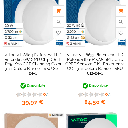
V-Tac VT-8603 Plafoniera LED
V-Tac VT-8633 Plafoniera LED
Rotonda 20W SMD Chip CREE
Rotonda 8/16/20W SMD Chip
IP65 IK08 CCT Changing Color
CREE Sensore E Kit Emergenza
3in 1 Colore Bianco - SKU 801-
CCT 3in1 Colore Bianco - SKU
24-6
812-24-6
Disponibile
Disponibile
0
0
/5
/5
39,97 €
84,50 €
favorite_border