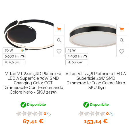
V-Tac VT-84025RD Plafoniera
V-Tac VT-7758 Plafoniera LED A
LED A Superficie 70W SMD
Superficie 42W SMD
Changing Color CCT
Dimmerabile Triac Colore Nero
Dimmerabile Con Telecomando
- SKU 6911
Colore Nero - SKU 24179
Disponibile
Disponibile
favorite_border
0
0
/5
/5
67,41 €
153,14 €