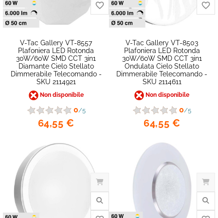
V-Tac Gallery VT-8557
V-Tac Gallery VT-8503
Plafoniera LED Rotonda
Plafoniera LED Rotonda
30W/60W SMD CCT 3in1
30W/60W SMD CCT 3in1
Diamante Cielo Stellato
Ondulata Cielo Stellato
Dimmerabile Telecomando -
Dimmerabile Telecomando -
SKU 2114921
SKU 2114611
Non disponibile
Non disponibile
0
0
/5
/5
64,55 €
64,55 €
favorite_border