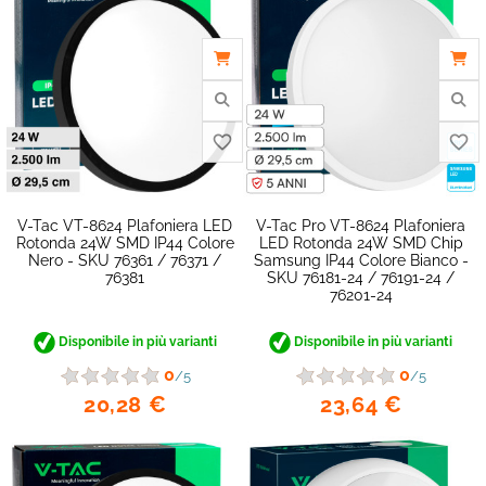
V-Tac VT-8624 Plafoniera LED
V-Tac Pro VT-8624 Plafoniera
Rotonda 24W SMD IP44 Colore
LED Rotonda 24W SMD Chip
Nero - SKU 76361 / 76371 /
Samsung IP44 Colore Bianco -
76381
SKU 76181-24 / 76191-24 /
favorite_border
76201-24
Disponibile in più varianti
Disponibile in più varianti
0
0
/5
/5
20,28 €
23,64 €