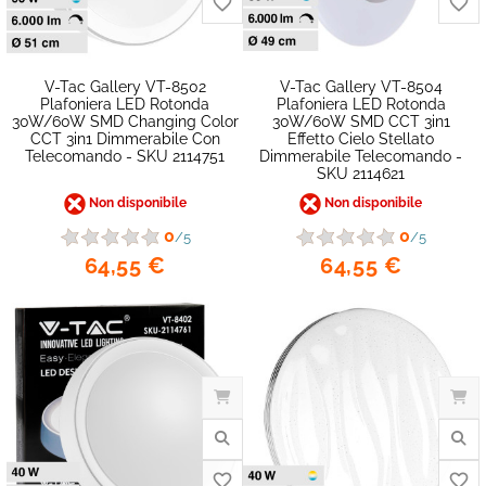
V-Tac Gallery VT-8502
V-Tac Gallery VT-8504
Plafoniera LED Rotonda
Plafoniera LED Rotonda
30W/60W SMD Changing Color
30W/60W SMD CCT 3in1
CCT 3in1 Dimmerabile Con
Effetto Cielo Stellato
Telecomando - SKU 2114751
Dimmerabile Telecomando -
SKU 2114621
Non disponibile
Non disponibile
0
0
/5
/5
64,55 €
64,55 €
favorite_border