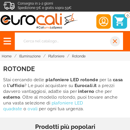
Consegna in 1-2 giorni
Spedizione 5€ e gratis sopra 59€
0
close
Home
Illuminazione
Plafoniere
Rotonde
ROTONDE
Stai cercando delle
plafoniere LED rotonde
per la
casa
o
l'ufficio
? Le puoi acquistare su
Eurocali.it
a prezzi
davvero vantaggiosi, adatte sia per
interno
che per
esterno
. Oltre al modello rotondo, puoi trovare anche
una vasta selezione di
plafoniere LED
quadrate
o
ovali
per ogni tua urgenza.
Prodotti più popolari