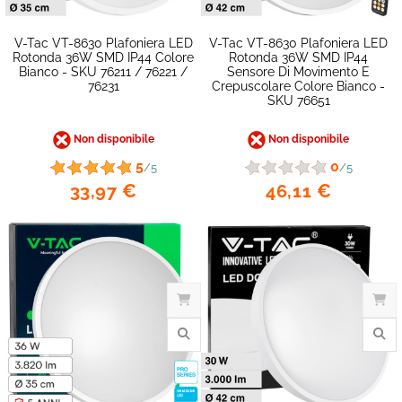
V-Tac VT-8630 Plafoniera LED
V-Tac VT-8630 Plafoniera LED
Rotonda 36W SMD IP44 Colore
Rotonda 36W SMD IP44
Bianco - SKU 76211 / 76221 /
Sensore Di Movimento E
76231
Crepuscolare Colore Bianco -
favorite_border
SKU 76651
Non disponibile
Non disponibile
5
0
/5
/5
33,97 €
46,11 €