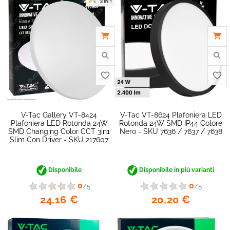
favorite_border
V-Tac Gallery VT-8424
V-Tac VT-8624 Plafoniera LED
Plafoniera LED Rotonda 24W
Rotonda 24W SMD IP44 Colore
SMD Changing Color CCT 3in1
Nero - SKU 7636 / 7637 / 7638
Slim Con Driver - SKU 217607
Disponibile
Disponibile in più varianti
0
0
/5
/5
24,16 €
20,20 €