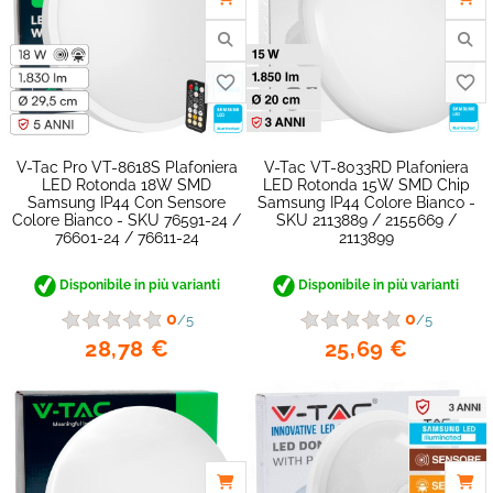
V-Tac Pro VT-8618S Plafoniera
V-Tac VT-8033RD Plafoniera
LED Rotonda 18W SMD
LED Rotonda 15W SMD Chip
Samsung IP44 Con Sensore
Samsung IP44 Colore Bianco -
Colore Bianco - SKU 76591-24 /
SKU 2113889 / 2155669 /
76601-24 / 76611-24
2113899
favorite_border
Disponibile in più varianti
Disponibile in più varianti
0
0
/5
/5
28,78 €
25,69 €