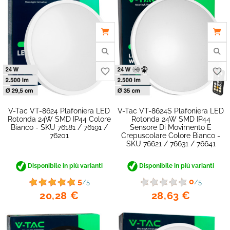
favorite_border
V-Tac VT-8624 Plafoniera LED
V-Tac VT-8624S Plafoniera LED
Rotonda 24W SMD IP44 Colore
Rotonda 24W SMD IP44
Bianco - SKU 76181 / 76191 /
Sensore Di Movimento E
76201
Crepuscolare Colore Bianco -
SKU 76621 / 76631 / 76641
Disponibile in più varianti
Disponibile in più varianti
5
0
/5
/5
20,28 €
28,63 €