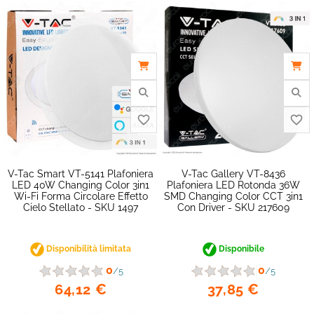
V-Tac Smart VT-5141 Plafoniera
V-Tac Gallery VT-8436
LED 40W Changing Color 3in1
Plafoniera LED Rotonda 36W
Wi-Fi Forma Circolare Effetto
SMD Changing Color CCT 3in1
Cielo Stellato - SKU 1497
Con Driver - SKU 217609
Disponibilità limitata
Disponibile
0
0
/5
/5
64,12 €
37,85 €
favorite_border