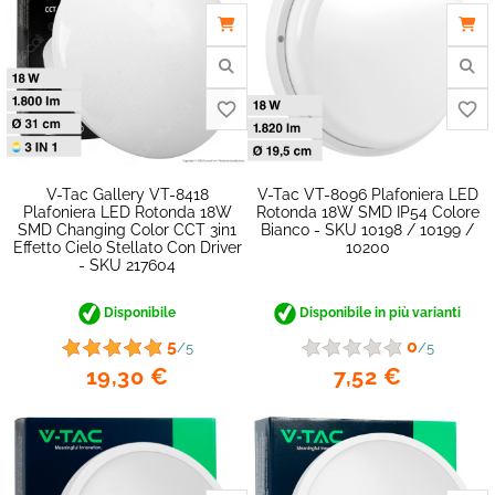
favorite_border
V-Tac Gallery VT-8418
V-Tac VT-8096 Plafoniera LED
Plafoniera LED Rotonda 18W
Rotonda 18W SMD IP54 Colore
SMD Changing Color CCT 3in1
Bianco - SKU 10198 / 10199 /
Effetto Cielo Stellato Con Driver
10200
- SKU 217604
Disponibile
Disponibile in più varianti
5
0
/5
/5
19,30 €
7,52 €