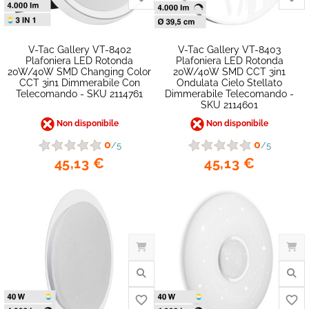
V-Tac Gallery VT-8402
V-Tac Gallery VT-8403
Plafoniera LED Rotonda
Plafoniera LED Rotonda
20W/40W SMD Changing Color
20W/40W SMD CCT 3in1
CCT 3in1 Dimmerabile Con
Ondulata Cielo Stellato
Telecomando - SKU 2114761
Dimmerabile Telecomando -
SKU 2114601
Non disponibile
Non disponibile
0
0
/5
/5
45,13 €
45,13 €
favorite_border