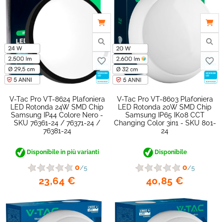
V-Tac Pro VT-8624 Plafoniera
V-Tac Pro VT-8603 Plafoniera
LED Rotonda 24W SMD Chip
LED Rotonda 20W SMD Chip
Samsung IP44 Colore Nero -
Samsung IP65 IK08 CCT
SKU 76361-24 / 76371-24 /
Changing Color 3in1 - SKU 801-
76381-24
24
Disponibile in più varianti
Disponibile
favorite_border
0
0
/5
/5
23,64 €
40,85 €