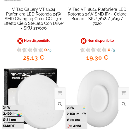
V-Tac Gallery VT-8424
V-Tac VT-8624 Plafoniera LED
Plafoniera LED Rotonda 24W
Rotonda 24W SMD IP44 Colore
SMD Changing Color CCT 3in1
Bianco - SKU 7618 / 7619 /
Effetto Cielo Stellato Con Driver
7620
- SKU 217606
Non disponibile
Non disponibile
0
0
/5
/5
25,13 €
19,30 €
favorite_border