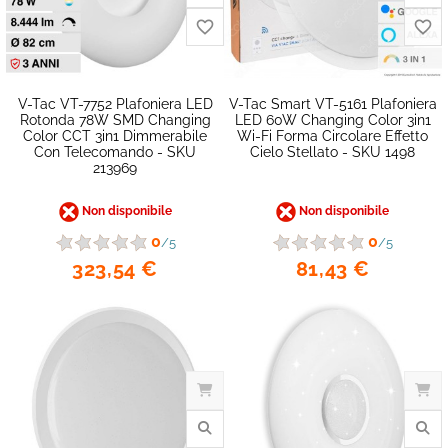
V-Tac VT-7752 Plafoniera LED
V-Tac Smart VT-5161 Plafoniera
Rotonda 78W SMD Changing
LED 60W Changing Color 3in1
favorite_border
Color CCT 3in1 Dimmerabile
Wi-Fi Forma Circolare Effetto
Con Telecomando - SKU
Cielo Stellato - SKU 1498
213969
Non disponibile
Non disponibile
0
0
/5
/5
323,54 €
81,43 €