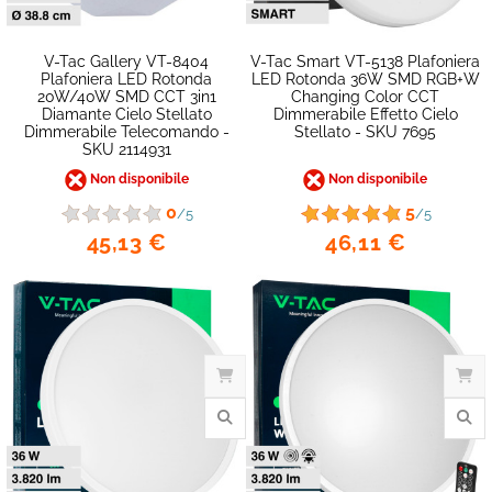
favorite_border
V-Tac Gallery VT-8404
V-Tac Smart VT-5138 Plafoniera
Plafoniera LED Rotonda
LED Rotonda 36W SMD RGB+W
20W/40W SMD CCT 3in1
Changing Color CCT
Diamante Cielo Stellato
Dimmerabile Effetto Cielo
Dimmerabile Telecomando -
Stellato - SKU 7695
SKU 2114931
Non disponibile
Non disponibile
0
5
/5
/5
45,13 €
46,11 €