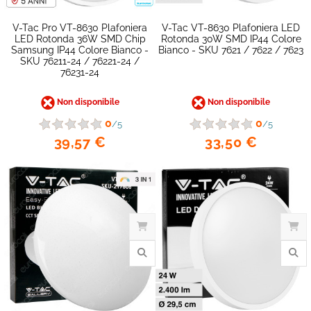
V-Tac Pro VT-8630 Plafoniera
V-Tac VT-8630 Plafoniera LED
LED Rotonda 36W SMD Chip
Rotonda 30W SMD IP44 Colore
Samsung IP44 Colore Bianco -
Bianco - SKU 7621 / 7622 / 7623
SKU 76211-24 / 76221-24 /
76231-24
Non disponibile
Non disponibile
favorite_border
0
0
/5
/5
39,57 €
33,50 €