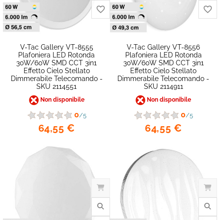
V-Tac Gallery VT-8555
V-Tac Gallery VT-8556
Plafoniera LED Rotonda
Plafoniera LED Rotonda
30W/60W SMD CCT 3in1
30W/60W SMD CCT 3in1
Effetto Cielo Stellato
Effetto Cielo Stellato
Dimmerabile Telecomando -
Dimmerabile Telecomando -
SKU 2114551
SKU 2114911
Non disponibile
Non disponibile
favorite_border
0
0
/5
/5
64,55 €
64,55 €