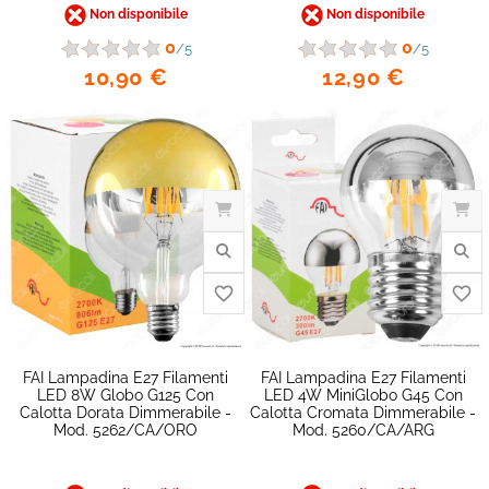
Non disponibile
Non disponibile
favorite_border
0
0
/5
/5
10,90 €
12,90 €
FAI Lampadina E27 Filamenti
FAI Lampadina E27 Filamenti
LED 8W Globo G125 Con
LED 4W MiniGlobo G45 Con
Calotta Dorata Dimmerabile -
Calotta Cromata Dimmerabile -
Mod. 5262/CA/ORO
Mod. 5260/CA/ARG