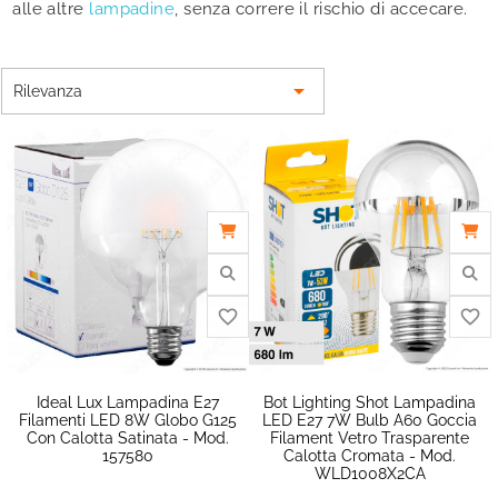
alle altre
lampadine
, senza correre il rischio di accecare.

Rilevanza
Ideal Lux Lampadina E27
Bot Lighting Shot Lampadina
Filamenti LED 8W Globo G125
LED E27 7W Bulb A60 Goccia
Con Calotta Satinata - Mod.
Filament Vetro Trasparente
157580
Calotta Cromata - Mod.
favorite_border
WLD1008X2CA