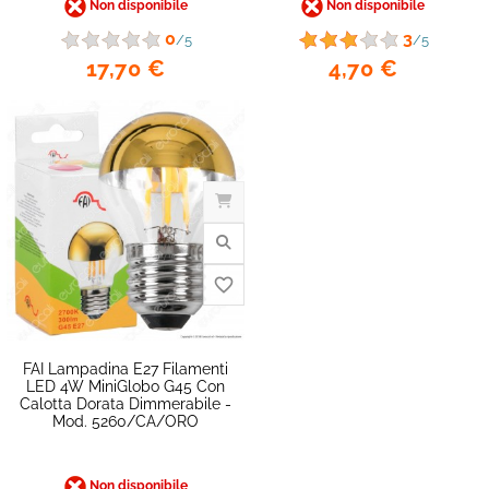
Non disponibile
Non disponibile
0
3
/5
/5
17,70 €
4,70 €
favorite_border
FAI Lampadina E27 Filamenti
LED 4W MiniGlobo G45 Con
Calotta Dorata Dimmerabile -
Mod. 5260/CA/ORO
Non disponibile