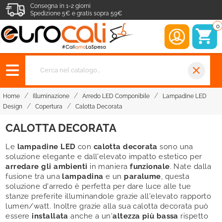
Consegna in 1-2 giorni
Spedizione 5€ e gratis sopra 59€
0
close
Home
Illuminazione
Arredo LED Componibile
Lampadine LED
Design
Copertura
Calotta Decorata
CALOTTA DECORATA
Le
lampadine LED
con
calotta decorata
sono una
soluzione elegante e dall'elevato impatto estetico per
arredare gli ambienti
in maniera
funzionale
. Nate dalla
fusione tra una
lampadina
e un
paralume
, questa
soluzione d'arredo è perfetta per dare luce alle tue
stanze preferite illuminandole grazie all'elevato rapporto
lumen/watt. Inoltre grazie alla sua calotta decorata può
essere
installata
anche a un'
altezza più bassa
rispetto