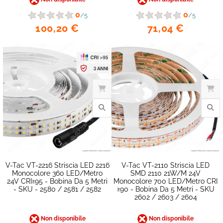
0
0
/5
/5
100,20 €
71,04 €
favorite_border
V-Tac VT-2216 Striscia LED 2216
V-Tac VT-2110 Striscia LED
Monocolore 360 LED/metro
SMD 2110 21W/m 24V
24V CRI≥95 - Bobina Da 5 Metri
Monocolore 700 LED/metro CRI
- SKU - 2580 / 2581 / 2582
≥90 - Bobina Da 5 Metri - SKU
2602 / 2603 / 2604
Non disponibile
Non disponibile