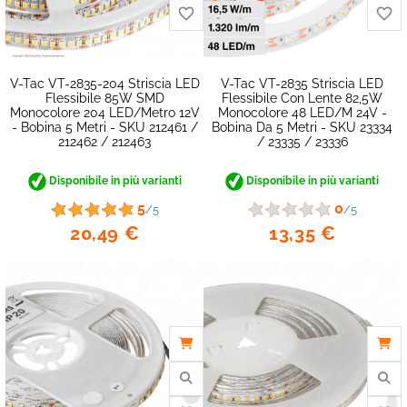
V-Tac VT-2835-204 Striscia LED
V-Tac VT-2835 Striscia LED
Flessibile 85W SMD
Flessibile Con Lente 82,5W
Monocolore 204 LED/metro 12V
Monocolore 48 LED/m 24V -
- Bobina 5 Metri - SKU 212461 /
Bobina Da 5 Metri - SKU 23334
212462 / 212463
/ 23335 / 23336
Disponibile in più varianti
Disponibile in più varianti
5
0
/5
/5
20,49 €
13,35 €
favorite_border