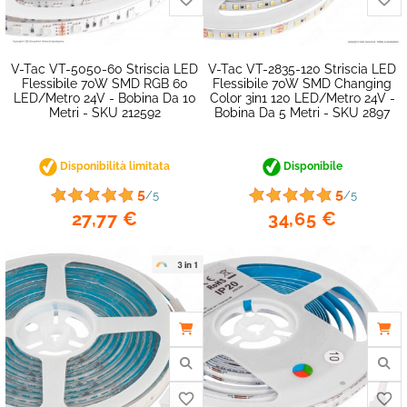
favorite_border
V-Tac VT-5050-60 Striscia LED
V-Tac VT-2835-120 Striscia LED
Flessibile 70W SMD RGB 60
Flessibile 70W SMD Changing
LED/metro 24V - Bobina Da 10
Color 3in1 120 LED/metro 24V -
Metri - SKU 212592
Bobina Da 5 Metri - SKU 2897
Disponibilità limitata
Disponibile
5
5
/5
/5
27,77 €
34,65 €