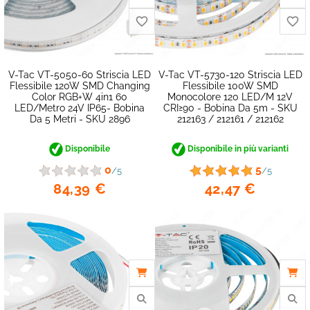
V-Tac VT-5050-60 Striscia LED
V-Tac VT-5730-120 Striscia LED
Flessibile 120W SMD Changing
Flessibile 100W SMD
Color RGB+W 4in1 60
Monocolore 120 LED/m 12V
LED/metro 24V IP65- Bobina
CRI≥90 - Bobina Da 5m - SKU
Da 5 Metri - SKU 2896
212163 / 212161 / 212162
Disponibile
Disponibile in più varianti
0
5
/5
/5
84,39 €
42,47 €
favorite_border