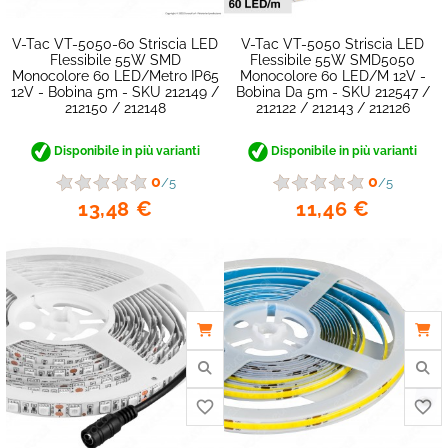
V-Tac VT-5050-60 Striscia LED
V-Tac VT-5050 Striscia LED
Flessibile 55W SMD
Flessibile 55W SMD5050
Monocolore 60 LED/metro IP65
Monocolore 60 LED/m 12V -
12V - Bobina 5m - SKU 212149 /
Bobina Da 5m - SKU 212547 /
212150 / 212148
212122 / 212143 / 212126
Disponibile in più varianti
Disponibile in più varianti
0
0
/5
/5
13,48 €
11,46 €
favorite_border