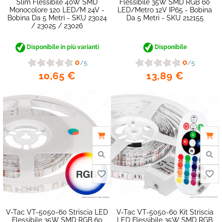
Slim Flessibile 40W SMD
Flessibile 35W SMD RGB 60
Monocolore 120 LED/m 24V -
LED/metro 12V IP65 - Bobina
Bobina Da 5 Metri - SKU 23024
Da 5 Metri - SKU 212155
/ 23025 / 23026
Disponibile in più varianti
Disponibile
0
0
/5
/5
10,65 €
13,89 €
favorite_border
V-Tac VT-5050-60 Striscia LED
V-Tac VT-5050-60 Kit Striscia
Flessibile 35W SMD RGB 60
LED Flessibile 35W SMD RGB