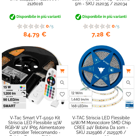
2126016
5m - SKU 212035 / 212034
Disponibile in più varianti
Disponibile in più varianti
0
0
/5
/5
84,79 €
7,28 €
favorite_border
V-Tac Smart VT-5050 Kit
V-TAC Striscia LED Flessibile
Striscia LED Flessibile 15W
12W/m Monocolore SMD Chip
RGB+W 12V IP65 Alimentatore
CREE 24V Bobina Da 10m -
Controller Telecomando -
SKU 2125966 / 2125976 /