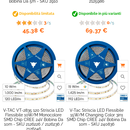
Bobina Da 5m - SKU 2910
2125986
Disponibilità limitata
Disponibile in più varianti
3
0
/5
/5
45,38 €
69,37 €
favorite_border
V-TAC VT-2835 120 Striscia LED
V-Tac Striscia LED Flessibile
Flessibile 10W/m Monocolore
15W/m Changing Color 3in1
SMD Chip CREE 24V Bobina Da
SMD Chip CREE 24V Bobina Da
10m - SKU 2126226 / 2126236 /
10m - SKU 240836
2126246