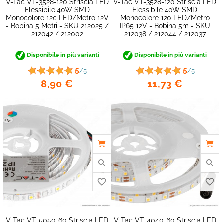
V-Tac VT-3528-120 Striscia LED
V-Tac VT-3528-120 Striscia LED
Flessibile 40W SMD
Flessibile 40W SMD
Monocolore 120 LED/metro 12V
Monocolore 120 LED/metro
- Bobina 5 Metri - SKU 212025 /
IP65 12V - Bobina 5m - SKU
212042 / 212002
212038 / 212044 / 212037
Disponibile in più varianti
Disponibile in più varianti
favorite_border
5
5
/5
/5
8,90 €
11,73 €
V-Tac VT-5050-60 Striscia LED
V-Tac VT-4040-60 Striscia LED