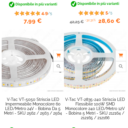
Disponibile in più varianti
Disponibile in più varianti
5
4.9
/5
/5
7,99 €
28,60 €
-32,31%
42,25 €
V-Tac VT-5050 Striscia LED
V-Tac VT-2835-240 Striscia LED
Impermeabile Monocolore 60
Flessibile 100W SMD
LED/metro 24V - Bobina Da 5
Monocolore 240 LED/metro 12V
Metri - SKU 2562 / 2563 / 2564
- Bobina 5 Metri - SKU 212164 /
212165 / 212166