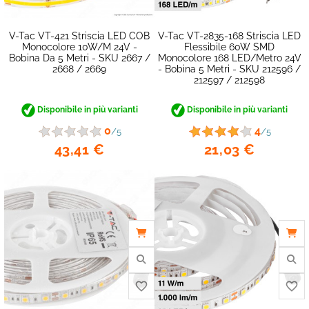
V-Tac VT-421 Striscia LED COB
V-Tac VT-2835-168 Striscia LED
Monocolore 10W/M 24V -
Flessibile 60W SMD
Bobina Da 5 Metri - SKU 2667 /
Monocolore 168 LED/metro 24V
2668 / 2669
- Bobina 5 Metri - SKU 212596 /
212597 / 212598
Disponibile in più varianti
Disponibile in più varianti
0
4
/5
/5
43,41 €
21,03 €
favorite_border