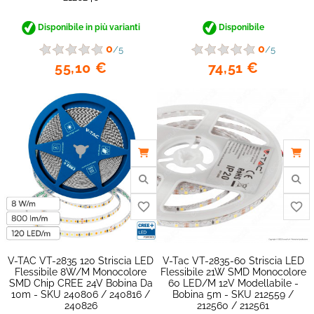
Disponibile in più varianti
Disponibile
0
0
/5
/5
55,10 €
74,51 €
favorite_border
V-TAC VT-2835 120 Striscia LED
V-Tac VT-2835-60 Striscia LED
Flessibile 8W/m Monocolore
Flessibile 21W SMD Monocolore
SMD Chip CREE 24V Bobina Da
60 LED/m 12V Modellabile -
10m - SKU 240806 / 240816 /
Bobina 5m - SKU 212559 /
240826
212560 / 212561