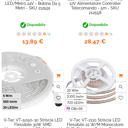
LED/metro 24V - Bobina Da 5
12V Alimentatore Controller
Metri - SKU 212591
Telecomando - 5m - SKU
212558
Disponibile
Disponibile
0
0
/5
/5
13,89 €
28,47 €
favorite_border
V-Tac VT-5050-30 Striscia LED
V-Tac VT-2110 Striscia LED
Flessibile 30W SMD
Flessibile 22 W/m Monocolore