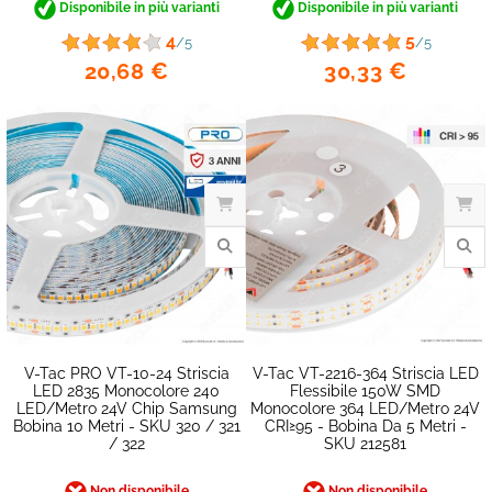
Disponibile in più varianti
Disponibile in più varianti
favorite_border
4
5
/5
/5
20,68 €
30,33 €
V-Tac PRO VT-10-24 Striscia
V-Tac VT-2216-364 Striscia LED
LED 2835 Monocolore 240
Flessibile 150W SMD
LED/metro 24V Chip Samsung
Monocolore 364 LED/metro 24V
Bobina 10 Metri - SKU 320 / 321
CRI≥95 - Bobina Da 5 Metri -
/ 322
SKU 212581
Non disponibile
Non disponibile