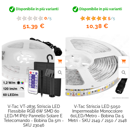
Disponibile in più varianti
Disponibile in più varianti
0
5
/5
/5
51,39 €
10,38 €
favorite_border
V-Tac VT-2835 Striscia LED
V-Tac Striscia LED 5050
Flessibile RGB 6W SMD 60
Impermeabile Monocolore
LED/m IP67 Pannello Solare E
60LED/metro - Bobina Da 5
Telecomando - Bobina Da 5m -
Metri - SKU 2149 / 2150 / 2148
SKU 23046