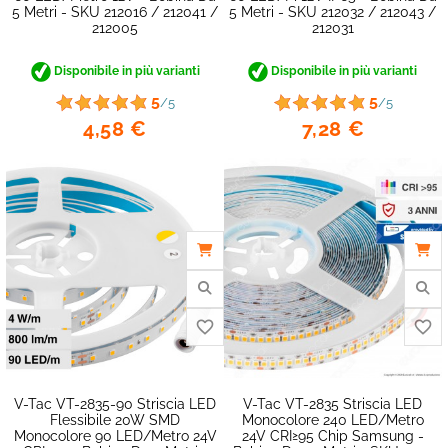
5 Metri - SKU 212016 / 212041 /
5 Metri - SKU 212032 / 212043 /
212005
212031
Disponibile in più varianti
Disponibile in più varianti
5
5
/5
/5
4,58 €
7,28 €
V-Tac VT-2835-90 Striscia LED
V-Tac VT-2835 Striscia LED
Flessibile 20W SMD
Monocolore 240 LED/metro
Monocolore 90 LED/metro 24V
24V CRI≥95 Chip Samsung -