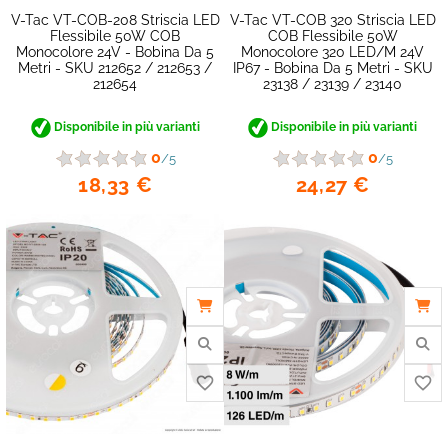
favorite_border
V-Tac VT-COB-208 Striscia LED
V-Tac VT-COB 320 Striscia LED
Flessibile 50W COB
COB Flessibile 50W
Monocolore 24V - Bobina Da 5
Monocolore 320 LED/m 24V
Metri - SKU 212652 / 212653 /
IP67 - Bobina Da 5 Metri - SKU
212654
23138 / 23139 / 23140
Disponibile in più varianti
Disponibile in più varianti
0
0
/5
/5
18,33 €
24,27 €