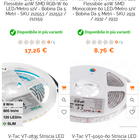
Flessibile 40W SMD RGB+W 60
Flessibile 40W SMD
LED/metro 12V - Bobina Da 5
Monocolore 60 LED/metro 12V
Metri - SKU 212553 / 212552 /
- Bobina Da 5 Metri - SKU 2931
212159
/ 2932 / 2933
Disponibile in più varianti
Disponibile in più varianti
0
0
/5
/5
17,26 €
8,76 €
favorite_border
V-Tac VT-2835 Striscia LED
V-Tac VT-5050-60 Striscia LED