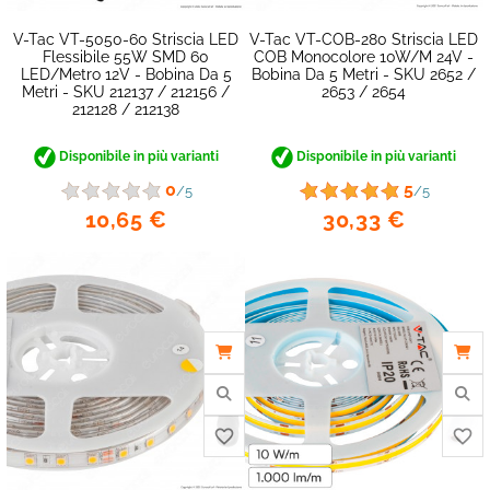
V-Tac VT-5050-60 Striscia LED
V-Tac VT-COB-280 Striscia LED
Flessibile 55W SMD 60
COB Monocolore 10W/M 24V -
LED/metro 12V - Bobina Da 5
Bobina Da 5 Metri - SKU 2652 /
Metri - SKU 212137 / 212156 /
2653 / 2654
212128 / 212138
Disponibile in più varianti
Disponibile in più varianti
0
5
/5
/5
10,65 €
30,33 €
favorite_border