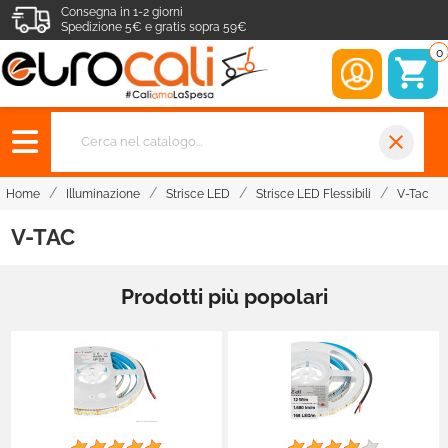
Consegna in 1-2 giorni
Spedizione 5€ e gratis sopra 59€
0
close
Home
Illuminazione
Strisce LED
Strisce LED Flessibili
V-Tac
V-TAC
Prodotti più popolari