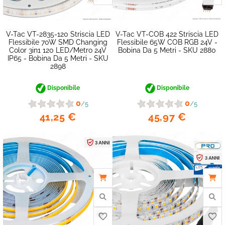
V-Tac VT-2835-120 Striscia LED
V-Tac VT-COB 422 Striscia LED
Flessibile 70W SMD Changing
Flessibile 65W COB RGB 24V -
Color 3in1 120 LED/metro 24V
Bobina Da 5 Metri - SKU 2880
favorite_border
IP65 - Bobina Da 5 Metri - SKU
2898
Disponibile
Disponibile
0
0
/5
/5
41,25 €
45,97 €