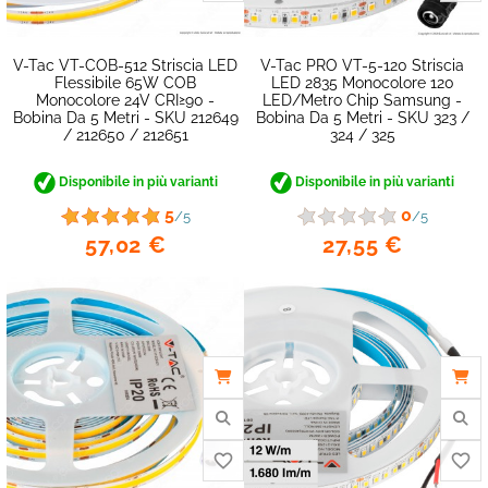
V-Tac VT-COB-512 Striscia LED
V-Tac PRO VT-5-120 Striscia
Flessibile 65W COB
LED 2835 Monocolore 120
Monocolore 24V CRI≥90 -
LED/metro Chip Samsung -
Bobina Da 5 Metri - SKU 212649
Bobina Da 5 Metri - SKU 323 /
/ 212650 / 212651
324 / 325
Disponibile in più varianti
Disponibile in più varianti
favorite_border
5
0
/5
/5
57,02 €
27,55 €