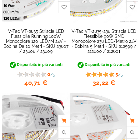
V-Tac VT-2835 Striscia LED
V-Tac VT-2835-238 Striscia LED
Flessibile Running 100W
Flessibile 90W SMD
Monocolore 120 LED/m 24V -
Monocolore 238 LED/metro 24V
Bobina Da 10 Metri - SKU 23607
- Bobina 5 Metri - SKU 212599 /
/ 23608 / 23609
212600 / 212601
Disponibile in più varianti
Disponibile in più varianti
0
5
/5
/5
40,71 €
32,22 €
favorite_border