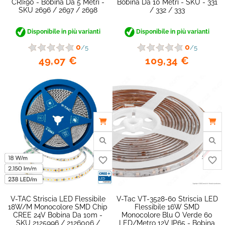
CRI≥90 - Bobina Da 5 Metri -
Bobina Da 10 Metri - SKU - 331
SKU 2696 / 2697 / 2698
/ 332 / 333
favorite_border
Disponibile in più varianti
Disponibile in più varianti
0
0
/5
/5
49,07 €
109,34 €
V-TAC Striscia LED Flessibile
V-Tac VT-3528-60 Striscia LED
18W/m Monocolore SMD Chip
Flessibile 16W SMD
CREE 24V Bobina Da 10m -
Monocolore Blu O Verde 60
SKU 2125996 / 2126006 /
LED/metro 12V IP65 - Bobina