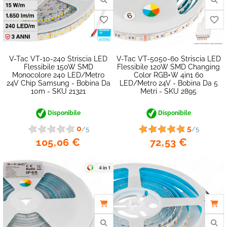
V-Tac VT-10-240 Striscia LED
V-Tac VT-5050-60 Striscia LED
Flessibile 150W SMD
Flessibile 120W SMD Changing
Monocolore 240 LED/metro
Color RGB+W 4in1 60
24V Chip Samsung - Bobina Da
LED/metro 24V - Bobina Da 5
10m - SKU 21321
Metri - SKU 2895
favorite_border
Disponibile
Disponibile
0
5
/5
/5
105,06 €
72,53 €