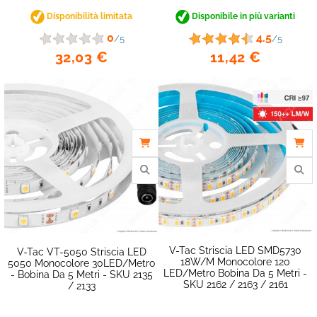
Disponibilità limitata
Disponibile in più varianti
0
4.5
/5
/5
32,03 €
11,42 €
V-Tac Striscia LED SMD5730
V-Tac VT-5050 Striscia LED
18W/m Monocolore 120
5050 Monocolore 30LED/metro
LED/metro Bobina Da 5 Metri -
- Bobina Da 5 Metri - SKU 2135
favorite_border
SKU 2162 / 2163 / 2161
/ 2133