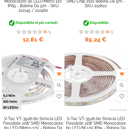
Monocolore 30 LED/metro 12V
SMD Chip 2110 Bobina Da 5m -
IP65 - Bobina Da 5m - SKU
SKU 212602
212145 / 212460
Disponibile in più varianti
Disponibile
0
0
/5
/5
12,81 €
89,24 €
V-Tac VT-3528-60 Striscia LED
V-Tac VT-3528-60 Striscia LED
favorite_border
Flessibile 21W SMD Monocolore
Flessibile 21W SMD Monocolore
60 LED/metro 12V - Bobina Da
60 LED/m 12V IP65 - Bobina Da