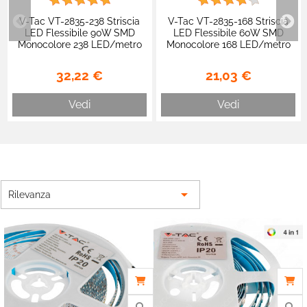
V-Tac VT-2835-238 Striscia
V-Tac VT-2835-168 Striscia
LED Flessibile 90W SMD
LED Flessibile 60W SMD
Monocolore 238 LED/metro
Monocolore 168 LED/metro
24V - Bobina 5 metri - SKU
24V - Bobina 5 metri - SKU
212599 / 212600 / 212601
212596 / 212597 / 212598
32,22 €
21,03 €
Vedi
Vedi

Rilevanza