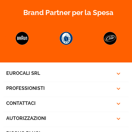
Brand Partner per la Spesa



EUROCALI SRL

PROFESSIONISTI

CONTATTACI

AUTORIZZAZIONI