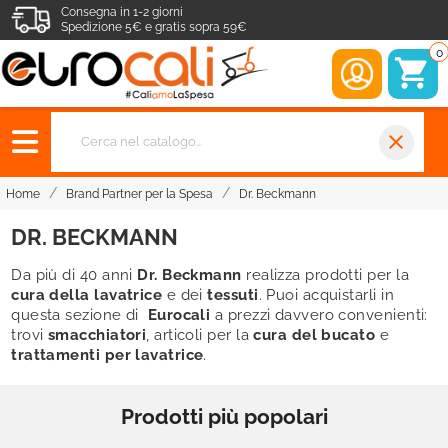
Consegna in 1-2 giorni
Spedizione 5€ e gratis sopra 59€
0
close
Home
Brand Partner per la Spesa
Dr. Beckmann
DR. BECKMANN
Da più di 40 anni
Dr. Beckmann
realizza prodotti per la
cura della lavatrice
e dei
tessuti
. Puoi acquistarli in
questa sezione di
Eurocali
a prezzi davvero convenienti:
trovi
smacchiatori
, articoli per la
cura del bucato
e
trattamenti per lavatrice
.
Prodotti più popolari