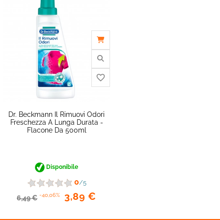
Dr. Beckmann Il Rimuovi Odori
Freschezza A Lunga Durata -
Flacone Da 500ml
favorite_border
Disponibile
0
/5
3,89 €
-40,06%
6,49 €