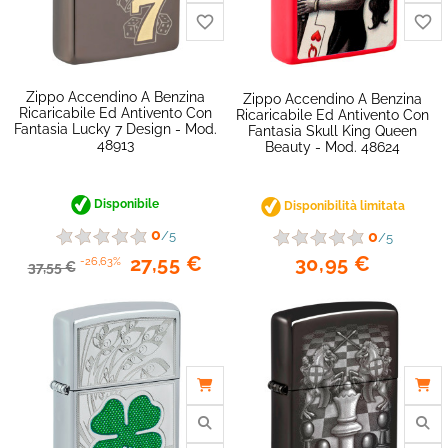
Zippo Accendino A Benzina
Zippo Accendino A Benzina
Ricaricabile Ed Antivento Con
Ricaricabile Ed Antivento Con
Fantasia Lucky 7 Design - Mod.
Fantasia Skull King Queen
48913
Beauty - Mod. 48624
Disponibile
Disponibilità limitata
0
0
/5
/5
30,95 €
27,55 €
-26,63%
37,55 €
favorite_border