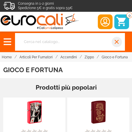
Consegna in 1-2 giorni
Spedizione 5€ e gratis sopra 59€
0
close
Home
Articoli Per Fumatori
Accendini
Zippo
Gioco e Fortuna
GIOCO E FORTUNA
Prodotti più popolari