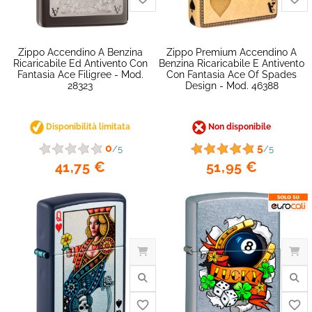
favorite_border
Zippo Accendino A Benzina
Zippo Premium Accendino A
Ricaricabile Ed Antivento Con
Benzina Ricaricabile E Antivento
Fantasia Ace Filigree - Mod.
Con Fantasia Ace Of Spades
28323
Design - Mod. 46388
Disponibilità limitata
Non disponibile
0
5
/5
/5
41,75 €
51,95 €