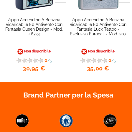
Zippo Accendino A Benzina
Zippo Accendino A Benzina
Ricaricabile Ed Antivento Con
Ricaricabile Ed Antivento Con
Fantasia Queen Design - Mod.
Fantasia Luck Tattoo -
favorite_border
48723
Esclusiva Eurocali - Mod. 207
Non disponibile
Non disponibile
0
0
/5
/5
30,95 €
35,00 €
Brand Partner per la Spesa

