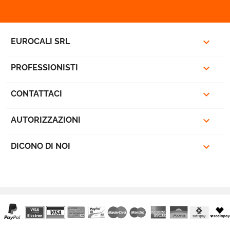

EUROCALI SRL

PROFESSIONISTI
favorite_border

CONTATTACI

AUTORIZZAZIONI

DICONO DI NOI