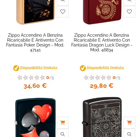
Zippo Accendino A Benzina
Zippo Accendino A Benzina
Ricaricabile E Antivento Con
Ricaricabile E Antivento Con
Fantasia Poker Design - Mod.
Fantasia Dragon Luck Design -
47141
Mod. 46834
favorite_border
Disponibilità limitata
Disponibilità limitata
0
0
/5
/5
34,60 €
29,80 €