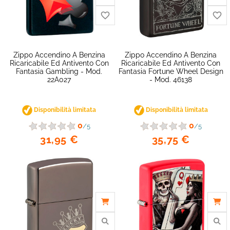
Zippo Accendino A Benzina
Zippo Accendino A Benzina
Ricaricabile Ed Antivento Con
Ricaricabile Ed Antivento Con
Fantasia Gambling - Mod.
Fantasia Fortune Wheel Design
22A027
- Mod. 46138
Disponibilità limitata
Disponibilità limitata
0
0
/5
/5
31,95 €
35,75 €
favorite_border