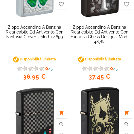
Zippo Accendino A Benzina
Zippo Accendino A Benzina
Ricaricabile Ed Antivento Con
Ricaricabile Ed Antivento Con
Fantasia Clover - Mod. 24699
Fantasia Chess Design - Mod.
48762
Disponibilità limitata
Disponibilità limitata
0
0
/5
/5
36,95 €
37,45 €
favorite_border