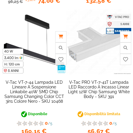
132,58 €
74,00 €
96,25 €
favorite_border
V-Tac VT-7-44 Lampada LED
V-Tac PRO VT-7-41T Lampada
Lineare A Sospensione
LED Raccordo A Incasso Linear
Linkabile 40W SMD Chip
Light 12W Chip Samsung White
Samsung Changing Color CCT
Body - SKU 391
3in1 Colore Nero - SKU 10468
Disponibile
Disponibilità limitata
0
0
/5
/5
160,15 €
56,67 €