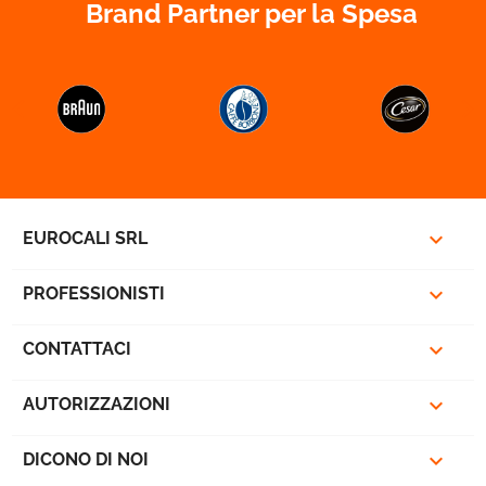
Brand Partner per la Spesa


favorite_border

EUROCALI SRL

PROFESSIONISTI

CONTATTACI

AUTORIZZAZIONI

DICONO DI NOI