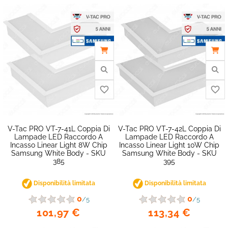
favorite_border
V-Tac PRO VT-7-41L Coppia Di
V-Tac PRO VT-7-42L Coppia Di
Lampade LED Raccordo A
Lampade LED Raccordo A
Incasso Linear Light 8W Chip
Incasso Linear Light 10W Chip
Samsung White Body - SKU
Samsung White Body - SKU
385
395
Disponibilità limitata
Disponibilità limitata
0
0
/5
/5
101,97 €
113,34 €