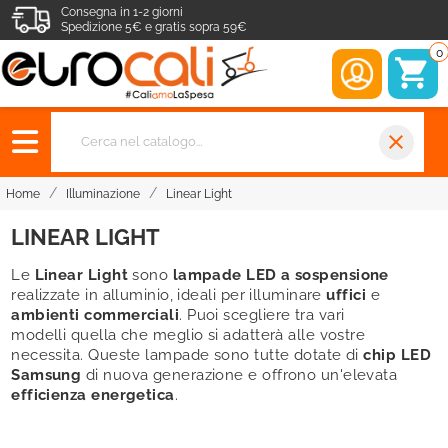
Consegna in 1-2 giorni
Spedizione 5€ e gratis sopra 59€
0
close
Home
Illuminazione
Linear Light
LINEAR LIGHT
Le
Linear Light
sono
lampade LED a sospensione
realizzate in alluminio, ideali per illuminare
uffici
e
ambienti commerciali
. Puoi scegliere tra vari
modelli quella che meglio si adatterà alle vostre
necessita. Queste lampade sono tutte dotate di
chip LED
Samsung
di nuova generazione e offrono un'elevata
efficienza energetica
.