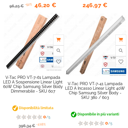
246,97 €
46,20 €
-52%
96,25 €
V-Tac PRO VT-7-61 Lampada
LED A Sospensione Linear Light
V-Tac PRO VT-7-41 Lampada
60W Chip Samsung Silver Body
LED A Incasso Linear Light 40W
Dimmerabile - SKU 607
Chip Samsung Silver Body -
SKU 380 / 603
Disponibilità limitata
Disponibile in più varianti
0
favorite_border
/5
0
/5
-27,6%
396,34 €