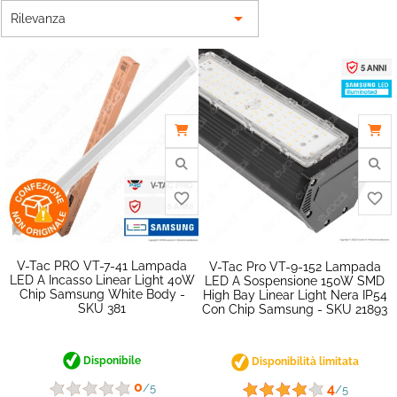

Rilevanza
V-Tac PRO VT-7-41 Lampada
V-Tac Pro VT-9-152 Lampada
LED A Incasso Linear Light 40W
LED A Sospensione 150W SMD
Chip Samsung White Body -
High Bay Linear Light Nera IP54
favorite_border
SKU 381
Con Chip Samsung - SKU 21893
Disponibile
Disponibilità limitata
0
4
/5
/5