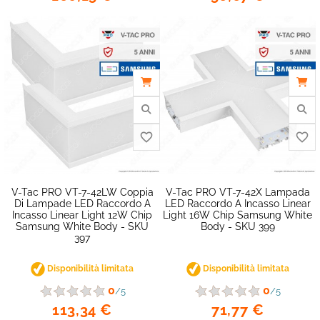
favorite_border
V-Tac PRO VT-7-42LW Coppia
V-Tac PRO VT-7-42X Lampada
Di Lampade LED Raccordo A
LED Raccordo A Incasso Linear
Incasso Linear Light 12W Chip
Light 16W Chip Samsung White
Samsung White Body - SKU
Body - SKU 399
397
Disponibilità limitata
Disponibilità limitata
0
0
/5
/5
113,34 €
71,77 €