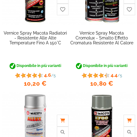
Vernice Spray Macota Radiatori
Vernice Spray Macota
- Resistente Alle Alte
Cromolux - Smalto Effetto
Temperature Fino A 150°C
Cromatura Resistente Al Calore
Disponibile in più varianti
Disponibile in più varianti
4.6
4.4
/5
/5
10,20 €
10,80 €
favorite_border