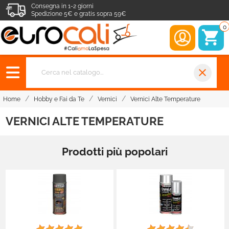
Consegna in 1-2 giorni
Spedizione 5€ e gratis sopra 59€
0
close
Home
Hobby e Fai da Te
Vernici
Vernici Alte Temperature
VERNICI ALTE TEMPERATURE
Prodotti più popolari