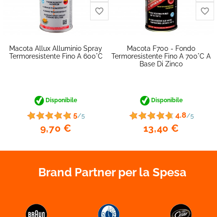
Macota Allux Alluminio Spray
Macota F700 - Fondo
Termoresistente Fino A 600°C
Termoresistente Fino A 700°C A
Base Di Zinco
Disponibile
Disponibile
5
4.8
/5
/5
9,70 €
13,40 €
favorite_border
Brand Partner per la Spesa

