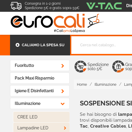
Consegna in 1-2 giorni
Spedizione 5€ e gratis sopra 59€
CALIAMO LA SPESA SU
Spedizione
Gra

Fuoritutto
solo 5€
sop
Pack Maxi Risparmio
Home
Illuminazione
Lam

Igiene E Disinfettanti
SOSPENSIONE S

Illuminazione
Se hai bisogno di
lampa
CREE LED
trovi
disponibili lampada
Tac
,
Creative Cables
,
L

Lampadine LED