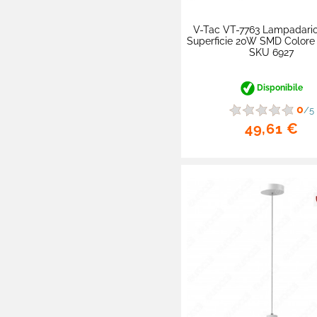
Accessori
V-Tac VT-7763 Lampadari
Superficie 20W SMD Colore 

Portafaretti
SKU 6927
Portalampade
Disponibile
Adattatori
0
/5
Lampade Autonome
49,61 €
Lampade Solari
Accessori Illuminazione

Lampadine Auto - Moto

Fotovoltaico

Articoli Per Fumatori

Sexy Shop