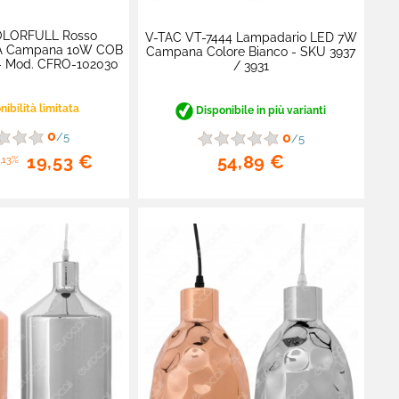
OLORFULL Rosso
V-TAC VT-7444 Lampadario LED 7W
A Campana 10W COB
Campana Colore Bianco - SKU 3937
- Mod. CFRO-102030
/ 3931
ibilità limitata
Disponibile in più varianti
0
0
/5
/5
54,89 €
19,53 €
,13%