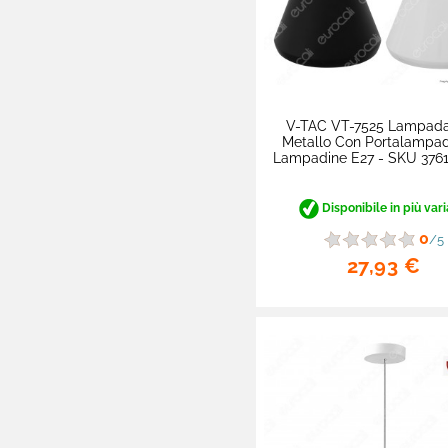

Detergenti E Pulizia

Cura Del Bimbo

Ottica
V-TAC VT-7525 Lampadar
Metallo Con Portalampa
Lampadine E27 - SKU 3761

Pet Care

Brand Partner Per La
Disponibile in più vari
Spesa
0
/5
27,93 €

Novità
Omaggi E Coupon