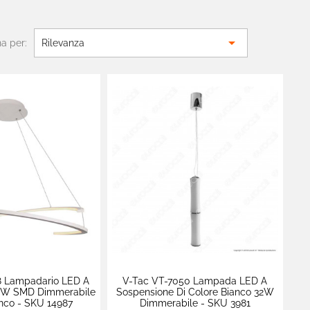

a per:
Rilevanza
8 Lampadario LED A
V-Tac VT-7050 Lampada LED A
8W SMD Dimmerabile
Sospensione Di Colore Bianco 32W
nco - SKU 14987
Dimmerabile - SKU 3981