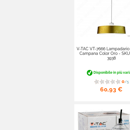
V-TAC VT-7666 Lampadari
Campana Color Oro - SKU
3938
Disponibile in più vari
0
/5
60,93 €