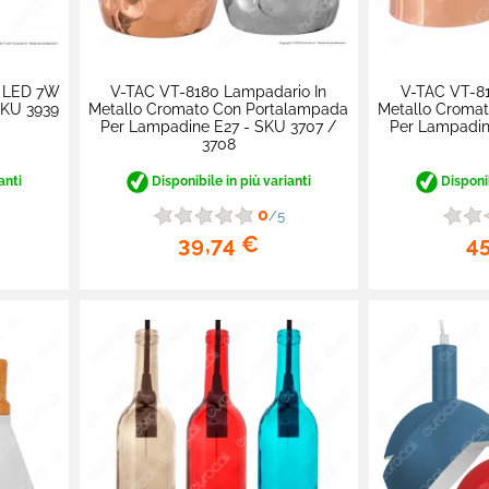
o LED 7W
V-TAC VT-8180 Lampadario In
V-TAC VT-81
SKU 3939
Metallo Cromato Con Portalampada
Metallo Croma
Per Lampadine E27 - SKU 3707 /
Per Lampadin
3708
anti
Disponibile in più varianti
Disponib
0
/5
39,74 €
4