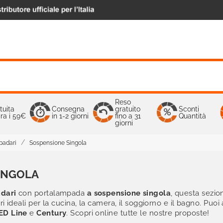
Reso
tuita
Consegna
gratuito
Sconti
ra i 59€
in 1-2 giorni
fino a 31
Quantità
giorni
padari
Sospensione Singola
INGOLA
dari
con portalampada
a sospensione singola
, questa sezio
ri ideali
per la
cucina
, la
camera,
il
soggiorno
e il
bagno
. Puoi
ED Line
e
Century
. Scopri online tutte le nostre proposte!