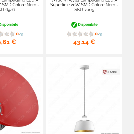
3 Lampadario LED A
V-Tac VT-7792 Lampadario LED A
W SMD Colore Nero -
Superficie 20W SMD Colore Nero -
KU 6926
SKU 7005
isponibile
Disponibile
0
0
/5
/5
9,61 €
43,14 €