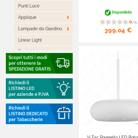
Punti Luce
Disponibile

Applique
0
/5

Lampade da Giardino
399,04 €
Linear Light
Track Lights

Track Lights Magnetiche

Lampade LED
Piantane
Casa Intelligente

Arredo LED Componibile
Smart Light

Luci LED Decorative
V-Tac Pannello LED Rot