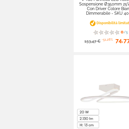
Sospensione Ø350mm 2
Coltivazione Indoor
Con Driver Colore Bia
Dimmerabile - SKU 40

Sensori
Disponibilità limita

Lampadari
0
/5
Lista Completa
74,7
-51,28%
153,47 €
Pendel
Sospensione
Singola
Sospensione
Multipla
con Corpo
Illuminante
Integrato
con Portalampada
RGB e Color
Change