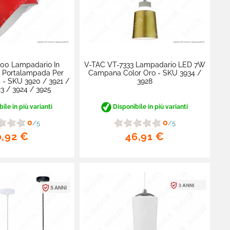
00 Lampadario In
V-TAC VT-7333 Lampadario LED 7W
n Portalampada Per
Campana Color Oro - SKU 3934 /
- SKU 3920 / 3921 /
3928
23 / 3924 / 3925
ile in più varianti
Disponibile in più varianti
0
0
/5
/5
0,92 €
46,91 €