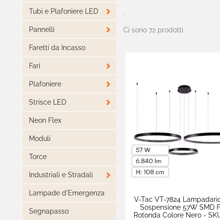

Tubi e Plafoniere LED
-

Pannelli
Ci sono 72 prodotti.
Faretti da Incasso

Fari

Plafoniere

Strisce LED
Neon Flex
Moduli
Torce

Industriali e Stradali
Lampade d'Emergenza
V-Tac VT-7824 Lampadari
Sospensione 57W SMD 
Segnapasso
Rotonda Colore Nero - SK