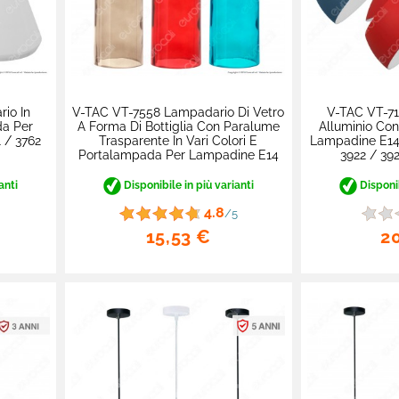
io In
V-TAC VT-7558 Lampadario Di Vetro
V-TAC VT-71
da Per
A Forma Di Bottiglia Con Paralume
Alluminio Co
 / 3762
Trasparente In Vari Colori E
Lampadine E14 
Portalampada Per Lampadine E14
3922 / 39
anti
Disponibile in più varianti
Disponib
4.8
/5
15,53 €
2