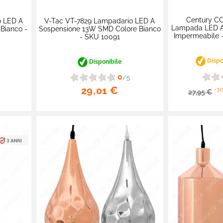
Century C
o LED A
V-Tac VT-7829 Lampadario LED A
Lampada LED 
Bianco -
Sospensione 13W SMD Colore Bianco
Impermeabile 
- SKU 10091
Dispon
Disponibile
0
/5
29,01 €
-30
27,95 €