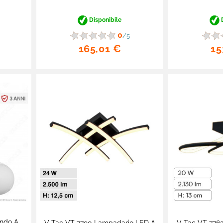
Disponibile
D
0
/5
165,01 €
15
ondo A