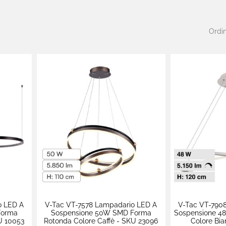
Ordin
o LED A
V-Tac VT-7578 Lampadario LED A
V-Tac VT-790
Forma
Sospensione 50W SMD Forma
Sospensione 4
U 10053
Rotonda Colore Caffè - SKU 23096
Colore Bia