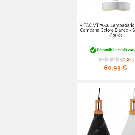

Materiale Elettrico

Elettronica Di Consumo
V-TAC VT-7666 Lampadari

Batterie E Caricabatterie
Campana Colore Bianco - 
/ 3933

Cialde E Capsule Caffè
Disponibile in più vari

Alimentari Lunga
0
/5
Conservazione
60,93 €

Batterie Apparecchi
Acustici

Hobby E Fai Da Te

Proteine E Integratori

Prodotti Monouso

Cura Della Persona