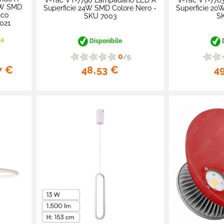
V-Tac VT-7790 Lampadario LED A
V-Tac VT-776
5W SMD
Superficie 24W SMD Colore Nero -
Superficie 20
nco
SKU 7003
S
021
ta
Disponibile
D
0
/5
48,53 €
4
7 €