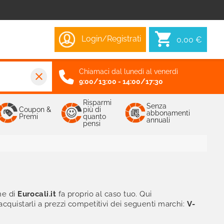
Login/Registrati
0,00 €
Chiamaci dal lunedì al venerdì
close
9:00/13:00 - 14:00/17:30
Risparmi
Senza
Coupon &
più di
abbonamenti
Premi
quanto
annuali
pensi
ne di
Eurocali.it
fa proprio al caso tuo. Qui
acquistarli a prezzi competitivi dei seguenti marchi:
V-