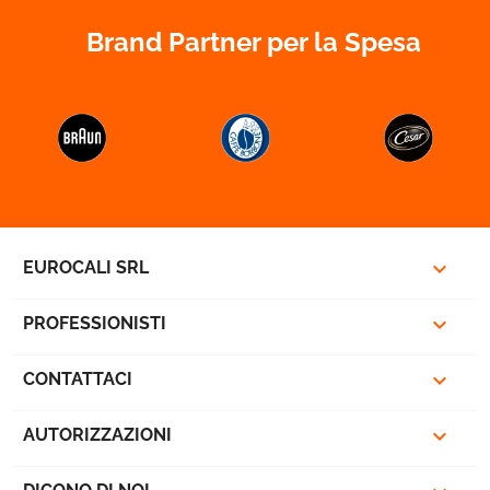
Brand Partner per la Spesa


favorite_border

EUROCALI SRL

PROFESSIONISTI

CONTATTACI

AUTORIZZAZIONI