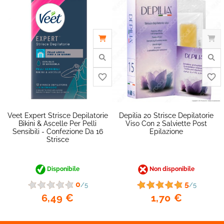
favorite_border
Veet Expert Strisce Depilatorie
Depilia 20 Strisce Depilatorie
Bikini & Ascelle Per Pelli
Viso Con 2 Salviette Post
Sensibili - Confezione Da 16
Epilazione
Strisce
Disponibile
Non disponibile
0
5
/5
/5
6,49 €
1,70 €