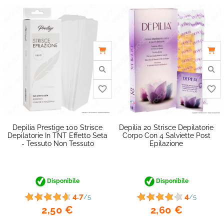
Depilia Prestige 100 Strisce
Depilia 20 Strisce Depilatorie
Depilatorie In TNT Effetto Seta
Corpo Con 4 Salviette Post
- Tessuto Non Tessuto
Epilazione
Disponibile
Disponibile
favorite_border
4.7
4
/5
/5
2,50 €
2,60 €