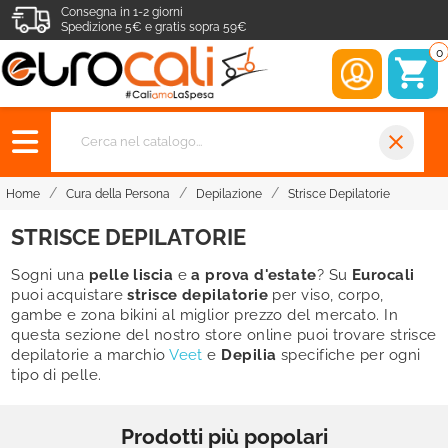
Consegna in 1-2 giorni
Spedizione 5€ e gratis sopra 59€
0
close
Home
Cura della Persona
Depilazione
Strisce Depilatorie
STRISCE DEPILATORIE
Sogni una
pelle liscia
e
a prova d'estate
? Su
Eurocali
puoi acquistare
strisce depilatorie
per viso, corpo,
gambe e zona bikini al miglior prezzo del mercato. In
questa sezione del nostro store online puoi trovare strisce
depilatorie a marchio
Veet
e
Depilia
specifiche per ogni
tipo di pelle.
Prodotti più popolari