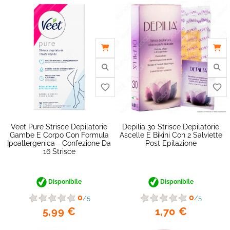
Veet Pure Strisce Depilatorie
Depilia 30 Strisce Depilatorie
Gambe E Corpo Con Formula
Ascelle E Bikini Con 2 Salviette
Ipoallergenica - Confezione Da
Post Epilazione
16 Strisce
Disponibile
Disponibile
0
0
/5
/5
5,99 €
1,70 €
favorite_border