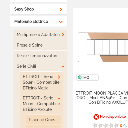

Sexy Shop

Materiale Elettrico

Multiprese e Adattatori
Prese e Spine
Relè e Temporizzatori

Serie Civili

ETTROIT - Serie
Solar - Compatibile
BTicino Matix
ETTROIT MOON PLACCA V
ORO - Mod. AN84611 - Com

ETTROIT - Serie
Con BTicino AXOLU
Moon - Compatibile
BTicino Axolute
Non disponibile
Placche Orbis
0
/5