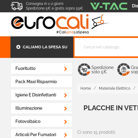
Consegna in 1-2 giorni
Spedizione 5€ e gratis sopra 59€
CALIAMO LA SPESA SU
Spedizione
Gra

Fuoritutto
solo 5€
sop
Pack Maxi Risparmio
Home
Materiale Elettrico

Igiene E Disinfettanti
PLACCHE IN VE

Illuminazione

Fotovoltaico
-
Ci sono 15 prodotti.

Articoli Per Fumatori