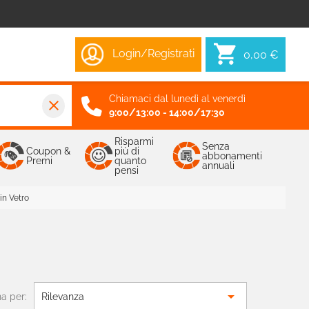
Login/Registrati
0,00 €
Chiamaci dal lunedì al venerdì
close
9:00/13:00 - 14:00/17:30
Risparmi
Senza
Coupon &
più di
abbonamenti
Premi
quanto
annuali
pensi
in Vetro

a per:
Rilevanza