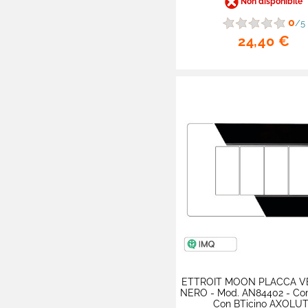
Non disponibile

ETTROIT - Serie
Venus -
0
/5
Compatibile Vimar
24,40 €
Arké

MAPAM - Linea Art -
Compatibile BTicino
Living

MAPAM - Linea
Gem - Compatibile
Vimar Plana

MAPAM - Linea Joy
- Compatibile
BTicino Matix

MAPAM - Linea Vip
- Compatibile
BTicino Air

MAPAM - Linea Sun
ETTROIT MOON PLACCA V
- Compatibile
NERO - Mod. AN84402 - Com
Vimar Arké
Con BTicino AXOLU