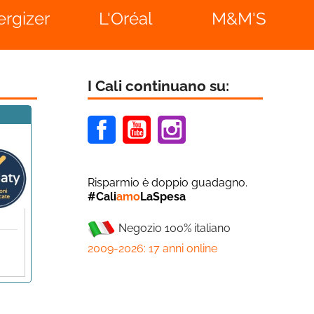
'Oréal
M&M'S
I Cali continuano su:
Facebook
Youtube
Instagram
Risparmio è doppio guadagno.
#Cali
amo
LaSpesa
Negozio 100% italiano
2009-2026: 17 anni online