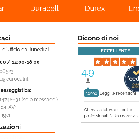
ell
Durex
Energizer
L
taci
Dicono di noi
i d'ufficio dal lunedì al
ECCELLENTE
:00 / 14:00-18:00
4.9
06523
e@eurocali.it
essaggistica:
32992
Leggi le recensioni
14748631 (solo messaggi)
caliAV1
Ottima assistenza clienti e
nger
professionalità. Una garanzia
zazioni