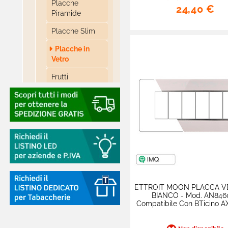
Placche
24,40 €
Piramide
Placche Slim
Placche in
Vetro
Frutti
Accessori
Supporti

ETTROIT - Serie
Space -
Compatibile BTicino
Living

ETTROIT - Serie
ETTROIT MOON PLACCA V
Starlight -
BIANCO - Mod. AN8460
Compatibile Vimar
Compatibile Con BTicino 
Plana