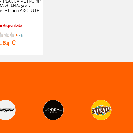
N PLACCA VETRO 3P
Mod. AN84301 -
on BTicino AXOLUTE
 disponibile
0
/5
4,64 €
Nivea
