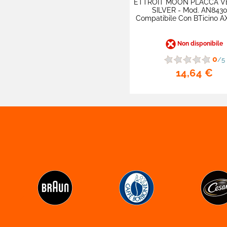
ETTROIT MOON PLACCA V
SILVER - Mod. AN8430

Quadri DC e AC
Compatibile Con BTicino 

Elettronica Di Consumo
Non disponibile

0
Batterie E Caricabatterie
/5
14,64 €

Cialde E Capsule Caffè

Alimentari Lunga
Conservazione

Batterie Apparecchi
Acustici

Hobby E Fai Da Te

Proteine E Integratori


Prodotti Monouso