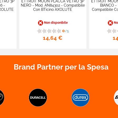
ETRO 3P
ETTROIT MOON PLACCA VETRO 3P
ETTROIT MOO
6 -
NERO - Mod. AN84302 - Compatibile
BIANCO - 
AXOLUTE
Con BTicino AXOLUTE
Compatibile C
Non disponibile
Non
0
/5
14,64 €
1
Brand Partner per la Spesa