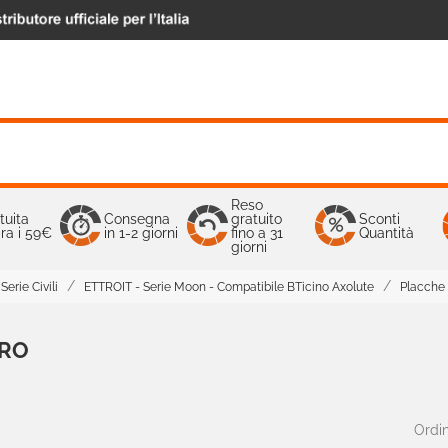
Reso
tuita
Consegna
gratuito
Sconti
ra i 59€
in 1-2 giorni
fino a 31
Quantità
giorni
Serie Civili
ETTROIT - Serie Moon - Compatibile BTicino Axolute
Placche 
TRO
Ordin