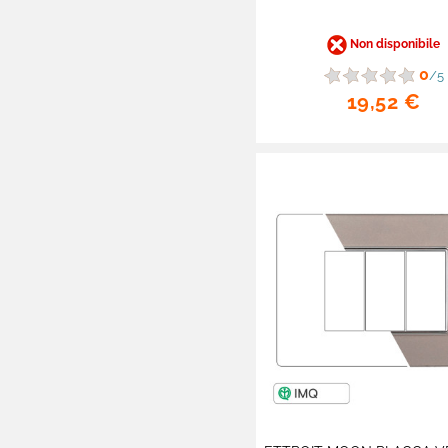
MAPAM - Accessori
Non disponibile
ETTROIT -
0
/5
Accessori
19,52 €
Prolunghe Avvolgicavi

Cavi Elettrici
Fascette Stringicavo
Scatole da Incasso e
Derivazione
Accessori
Interruttori
Aspirazione e Aerazione
Canaline Passacavi
Batterie al Piombo