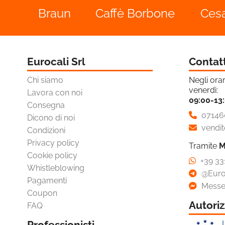

Cura Della Persona
Caffè Borbone
Cesar
Durac

Detergenti E Pulizia

Cura Del Bimbo
Eurocali Srl
Contat

Ottica
Chi siamo
Negli orar
venerdì:

Pet Care
Lavora con noi
09:00-13
Consegna

Brand Partner Per La
07146
Dicono di noi
Spesa
vendit
Condizioni
Privacy policy

Novità
Tramite
M
Cookie policy
+39 33
Omaggi E Coupon
Whistleblowing
@Euro
Pagamenti
Messe
Coupon
Autoriz
FAQ
Professionisti