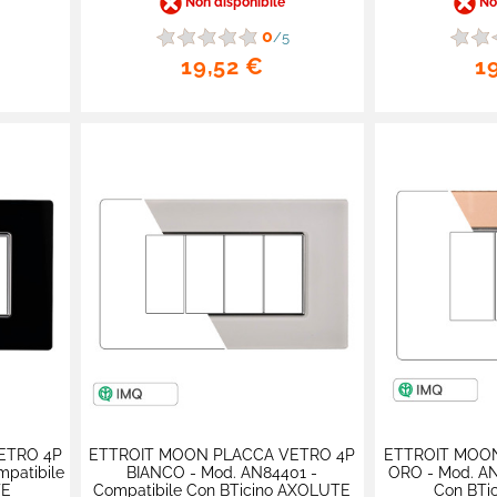
Non disponibile
Non
0
/5
19,52 €
1
ETRO 4P
ETTROIT MOON PLACCA VETRO 4P
ETTROIT MOO
patibile
BIANCO - Mod. AN84401 -
ORO - Mod. AN
TE
Compatibile Con BTicino AXOLUTE
Con BTi