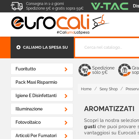
Consegna in 1-2 giorni
Spedizione 5€ e gratis sopra 59€
CALIAMO LA SPESA SU
Spedizione
Gra

Fuoritutto
solo 5€
sop
Pack Maxi Risparmio
Home
Sexy Shop
Preserv

Igiene E Disinfettanti
AROMATIZZATI

Illuminazione
Scopri la nostra selezi

Fotovoltaico
gusti
che puoi provare so
vantaggiosi su Eurocali

Articoli Per Fumatori