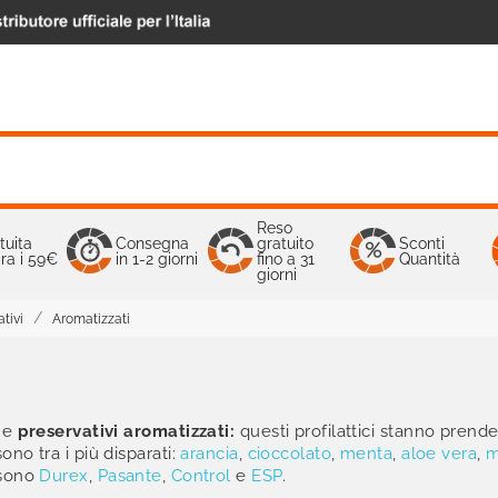
Reso
tuita
Consegna
gratuito
Sconti
ra i 59€
in 1-2 giorni
fino a 31
Quantità
giorni
ativi
Aromatizzati
one
preservativi aromatizzati:
questi profilattici stanno prend
no tra i più disparati:
arancia
,
cioccolato
,
menta
,
aloe vera
,
m
 sono
Durex
,
Pasante
,
Control
e
ESP
.