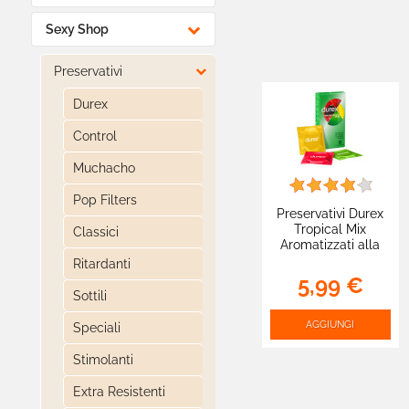

Sexy Shop

Preservativi
Durex
Control
Muchacho
Pop Filters
Preservativi Durex
Tropical Mix
Classici
Aromatizzati alla
Frutta con Forma
Ritardanti
Classica -
5,99 €
Confezione da 6
Sottili
Profilattici
AGGIUNGI
Speciali
Stimolanti
Extra Resistenti