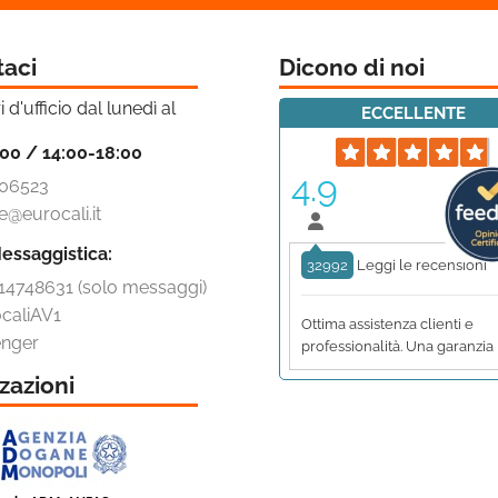
taci
Dicono di noi
i d'ufficio dal lunedì al
ECCELLENTE
:00 / 14:00-18:00
4.9
06523
e@eurocali.it
essaggistica:
32992
Leggi le recensioni
14748631 (solo messaggi)
caliAV1
Ottima assistenza clienti e
nger
professionalità. Una garanzia
zazioni