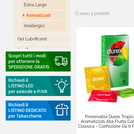
Extra Large
-
Ci sono 3 prodotti.
Aromatizzati
Anallergici
Gel Lubrificanti

Sex Toys

Materiale Elettrico

Elettronica Di Consumo

Batterie E Caricabatterie

Cialde E Capsule Caffè

Alimentari Lunga
Preservativi Durex Tropic
Conservazione
Aromatizzati Alla Frutta C
Classica - Confezione Da 6 Pr

Batterie Apparecchi