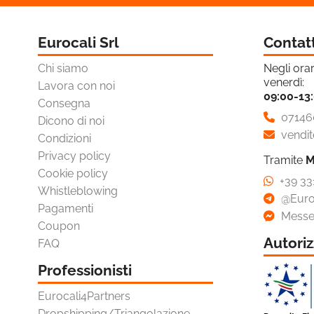

Novità
Eurocali Srl
Contat
Omaggi E Coupon
Chi siamo
Negli orar
venerdì:
Lavora con noi
09:00-13
Consegna
07146
Dicono di noi
vendit
Condizioni
Privacy policy
Tramite
M
Cookie policy
+39 33
Whistleblowing
@Euro
Pagamenti
Messe
Coupon
Autoriz
FAQ
Professionisti
Eurocali4Partners
Dropshipping/Triangolazione