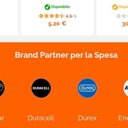
Disponibile
Dispon
4.5
/5
5,20 €
3
Brand Partner per la Spesa
ar
Duracell
Durex
En