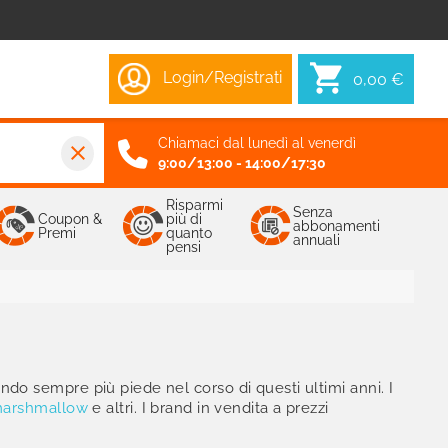
Login/Registrati
0,00 €
Chiamaci dal lunedì al venerdì
close
9:00/13:00 - 14:00/17:30
Risparmi
Senza
Coupon &
più di
abbonamenti
Premi
quanto
annuali
pensi
endo sempre più piede nel corso di questi ultimi anni. I
arshmallow
e altri. I brand in vendita a prezzi