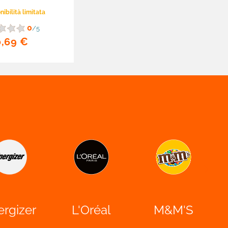
ibilità limitata
0
/5
0,69 €

ergizer
L'Oréal
M&M'S