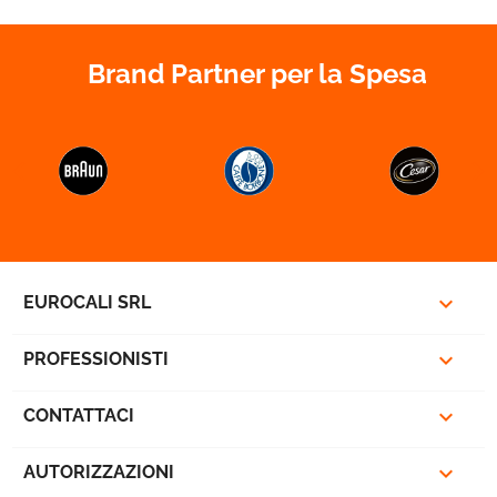
Brand Partner per la Spesa
favorite_border



EUROCALI SRL

PROFESSIONISTI

CONTATTACI

AUTORIZZAZIONI