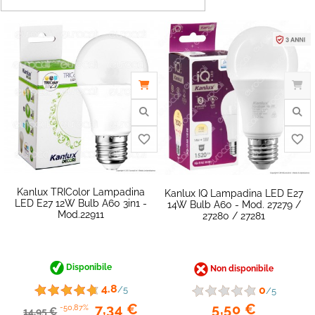
Kanlux TRIColor Lampadina
Kanlux IQ Lampadina LED E27
LED E27 12W Bulb A60 3in1 -
14W Bulb A60 - Mod. 27279 /
Mod.22911
27280 / 27281
Disponibile
Non disponibile
favorite_border
4.8
0
/5
/5
5,50 €
7,34 €
-50,87%
14,95 €