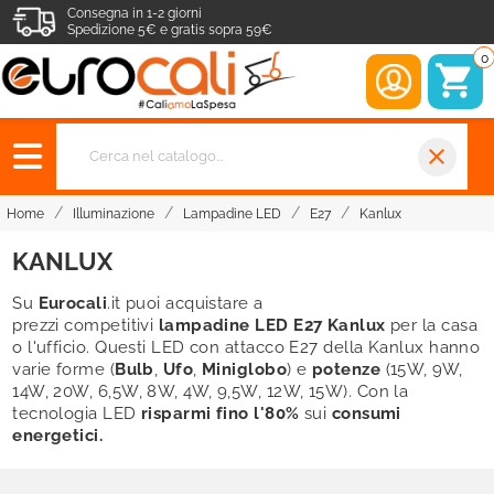
Consegna in 1-2 giorni
Spedizione 5€ e gratis sopra 59€
0
close
Home
Illuminazione
Lampadine LED
E27
Kanlux
KANLUX
Su
Eurocali
.
it
puoi acquistare
a
prezzi
competitivi
lampadine LED E27
Kanlux
per la casa
o l'ufficio.
Questi LED con attacco E27 della Kanlux hanno
varie forme (
Bulb
,
Ufo
,
Miniglobo
) e
potenze
(15W, 9W,
14W, 20W, 6,5W, 8W, 4W, 9,5W, 12W, 15W).
Con la
tecnologia LED
risparmi fino l'80%
sui
consumi
energetici.