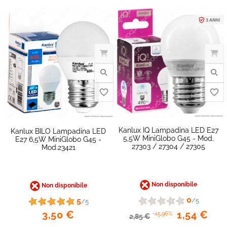
favorite_border
Kanlux IQ Lampadina LED E27
Kanlux BILO Lampadina LED
5,5W MiniGlobo G45 - Mod.
E27 6,5W MiniGlobo G45 -
27303 / 27304 / 27305
Mod.23421
Non disponibile
Non disponibile
0
5
/5
/5
3,50 €
1,54 €
-45,96%
2,85 €