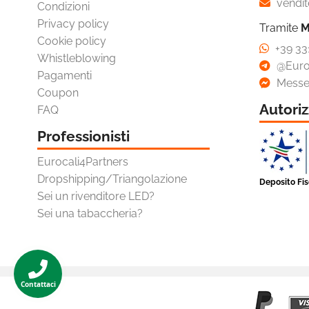
vendit
Condizioni
Omaggi E Coupon
Privacy policy
Tramite
M
Cookie policy
+39 33
Whistleblowing
@Euro
Pagamenti
Messe
Coupon
Autoriz
FAQ
Professionisti
Eurocali4Partners
Dropshipping/Triangolazione
Deposito Fi
Sei un rivenditore LED?
Sei una tabaccheria?
Contattaci