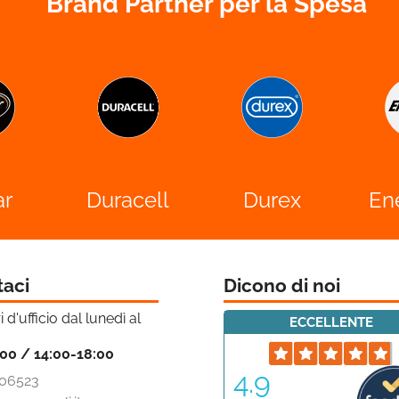
Brand Partner per la Spesa
ar
Duracell
Durex
En
taci
Dicono di noi
i d'ufficio dal lunedì al
ECCELLENTE
:00 / 14:00-18:00
4.9
06523