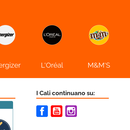

ergizer
L'Oréal
M&M'S
I Cali continuano su:
Facebook
Youtube
Instagram