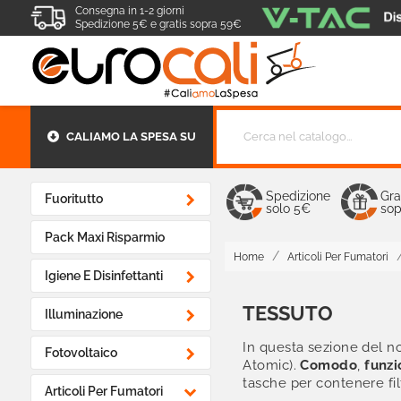
Consegna in 1-2 giorni
Spedizione 5€ e gratis sopra 59€
CALIAMO LA SPESA SU
Spedizione
Gra

Fuoritutto
solo 5€
sop
Pack Maxi Risparmio
Home
Articoli Per Fumatori

Igiene E Disinfettanti
TESSUTO

Illuminazione
In questa sezione del n

Fotovoltaico
Atomic).
Comodo
,
funzi
tasche per contenere filt

Articoli Per Fumatori