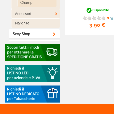
Champ
Disponibile

Accessori
0
/5
Narghilè
3,90 €

Sexy Shop

Materiale Elettrico

Elettronica Di Consumo

Batterie E Caricabatterie

Cialde E Capsule Caffè

Alimentari Lunga
Conservazione

Batterie Apparecchi
Acustici