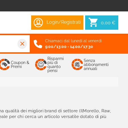
Login/Registrati
0,00 €
Chiamaci dal lunedì al venerdì
close
9:00/13:00 - 14:00/17:30
Risparmi
Senza
Coupon &
più di
abbonamenti
Premi
quanto
annuali
pensi
ma qualità dei migliori brand di settore (IlMorello, Raw,
eale per chi cerca un articolo versatile dotato di più