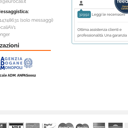
e@eurocali.it
essaggistica:
32992
Leggi le recensioni
14748631 (solo messaggi)
caliAV1
Ottima assistenza clienti e
nger
professionalità. Una garanzia
zazioni
scale ADM: ANPAS0002