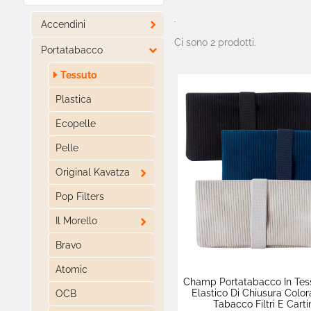

Accendini
-
Ci sono 2 prodotti.

Portatabacco
Tessuto
Plastica
Ecopelle
Pelle

Original Kavatza
Pop Filters

Il Morello
Bravo
Atomic
Champ Portatabacco In Tes
Elastico Di Chiusura Color
OCB
Tabacco Filtri E Carti