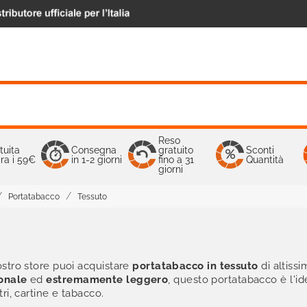
Reso
tuita
Consegna
gratuito
Sconti
ra i 59€
in 1-2 giorni
fino a 31
Quantità
giorni
Portatabacco
Tessuto
ostro store puoi acquistare
portatabacco in tessuto
di altissi
onale
ed
estremamente leggero
, questo portatabacco è l'id
ri, cartine e tabacco.