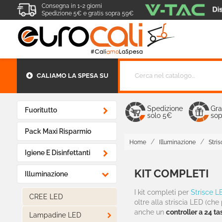
Consegna in 1-2 giorni
Spedizione 5€ e gratis sopra 59€
CALIAMO LA SPESA SU
Spedizione
Gra

Fuoritutto
solo 5€
sop
Pack Maxi Risparmio
Home
Illuminazione
Stri

Igiene E Disinfettanti
KIT COMPLETI

Illuminazione
I kit completi per
Strisce L
CREE LED
oltre alla striscia LED (ch
anche un
controller a 24 ta

Lampadine LED