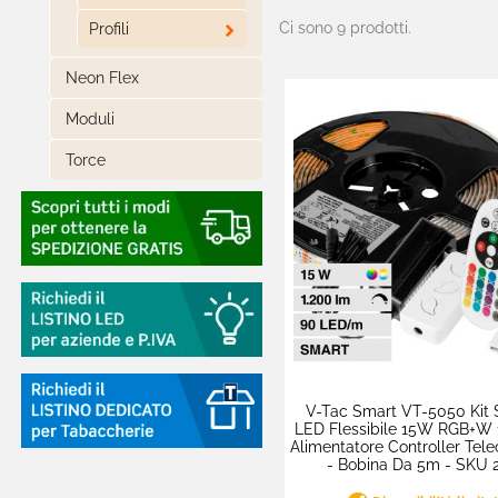
Ci sono 9 prodotti.

Profili
Neon Flex
Moduli
Torce

Industriali e Stradali
Lampade d'Emergenza
Segnapasso
Punti Luce

Applique

Lampade da Giardino
V-Tac Smart VT-5050 Kit S
LED Flessibile 15W RGB+W 
Alimentatore Controller Te
Linear Light
- Bobina Da 5m - SKU 
Track Lights