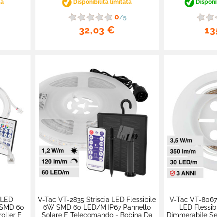
ta
Disponibilità limitata
Disponib
0
/5
32,03 €
13
 LED
V-Tac VT-2835 Striscia LED Flessibile
V-Tac VT-8067 
 SMD 60
6W SMD 60 LED/m IP67 Pannello
LED Flessib
oller E
Solare E Telecomando - Bobina Da
Dimmerabile Se