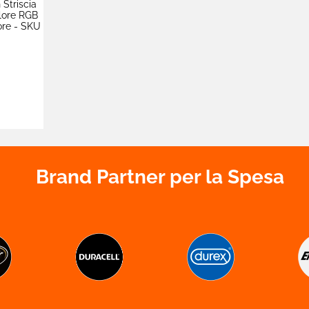
Striscia
lore RGB
ore - SKU
Brand Partner per la Spesa