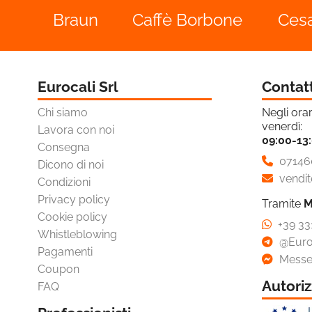

Ottica
o
Braun
Caffè Borbone
Ces

Pet Care

Brand Partner Per La
Spesa
Eurocali Srl
Contat

Novità
Chi siamo
Negli orar
venerdì:
Lavora con noi
Omaggi E Coupon
09:00-13
Consegna
07146
Dicono di noi
vendit
Condizioni
Privacy policy
Tramite
M
Cookie policy
+39 33
Whistleblowing
@Euro
Pagamenti
Messe
Coupon
Autoriz
FAQ