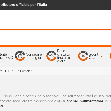
Reso
tuita
Consegna
gratuito
Sconti
ra i 59€
in 1-2 giorni
fino a 31
Quantità
giorni
sce LED
Kit Completi
ED
sono l'ideale per chi ha bisogno di una soluzione tutto incluso. Nel
e potrete scegliere tra monocolore e RGB),
anche un alimentatore
. In 
sti
.