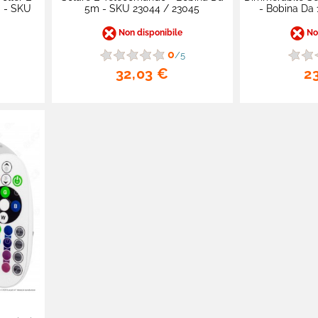
 - SKU
5m - SKU 23044 / 23045
- Bobina Da 
Non disponibile
Non
0
/5
32,03 €
2