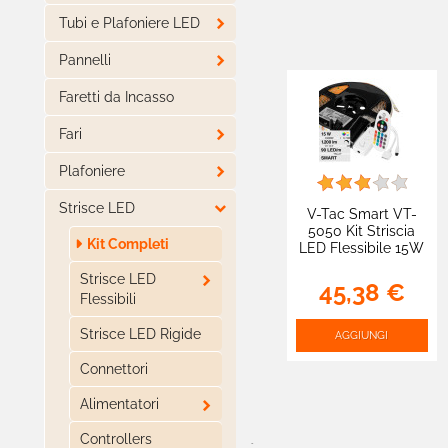

Tubi e Plafoniere LED

Pannelli
Faretti da Incasso

Fari

Plafoniere

Strisce LED
V-Tac Smart VT-
5050 Kit Striscia
Kit Completi
LED Flessibile 15W
RGB+W 12V IP65

Strisce LED
Alimentatore
45,38 €
Controller
Flessibili
Telecomando -
Bobina da 5m - SKU
Strisce LED Rigide
AGGIUNGI
2910
Connettori

Alimentatori
Controllers
-