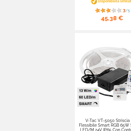
Disponibilità limita

Track Lights Magnetiche
3
/5
45,38 €

Lampade LED
Piantane
Casa Intelligente

Arredo LED Componibile
Smart Light

Luci LED Decorative
Coltivazione Indoor

Sensori

Lampadari

Portafaretti
V-Tac VT-5050 Striscia
Flessibile Smart RGB 65W
Portalampade
LED/m 24V IP65 Con Contr