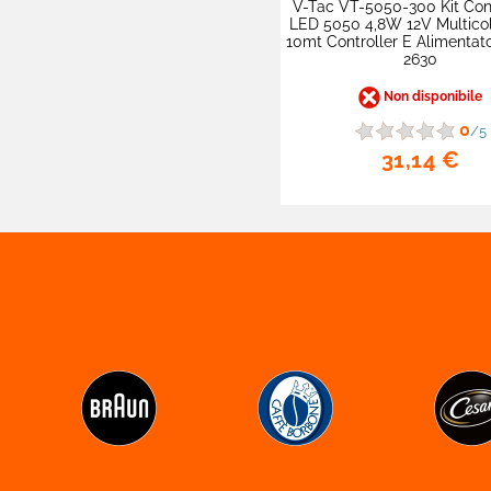
V-Tac VT-5050-300 Kit Con 
LED 5050 4,8W 12V Multico

Cialde E Capsule Caffè
10mt Controller E Alimentat
2630

Alimentari Lunga
Conservazione
Non disponibile
0
/5

Batterie Apparecchi
31,14 €
Acustici

Hobby E Fai Da Te

Proteine E Integratori

Prodotti Monouso

Cura Della Persona

Detergenti E Pulizia


Cura Del Bimbo