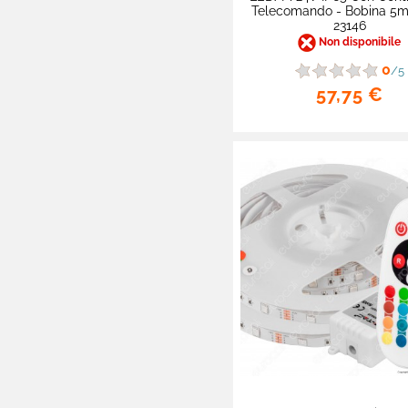
Telecomando - Bobina 5m
Adattatori
23146
Non disponibile
Lampade Autonome
0
/5
Lampade Solari
57,75 €
Accessori Illuminazione

Lampadine Auto - Moto

Fotovoltaico

Articoli Per Fumatori

Sexy Shop

Materiale Elettrico

Elettronica Di Consumo

Batterie E Caricabatterie