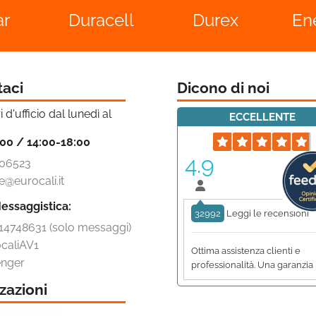
ar
Duracell
Durex
En
taci
Dicono di noi
i d'ufficio dal lunedì al
ECCELLENTE
:00 / 14:00-18:00
4.9
06523
e@eurocali.it
essaggistica:
32992
Leggi le recensioni
14748631 (solo messaggi)
caliAV1
Ottima assistenza clienti e
nger
professionalità. Una garanzia
zazioni