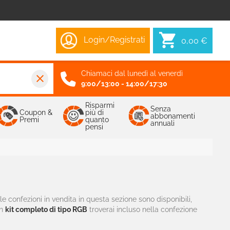
Login/Registrati
0,00 €
Chiamaci dal lunedì al venerdì
close
9:00/13:00 - 14:00/17:30
Risparmi
Senza
Coupon &
più di
abbonamenti
Premi
quanto
annuali
pensi
le confezioni in vendita in questa sezione sono disponibili,
un
kit completo di tipo RGB
troverai incluso nella confezione