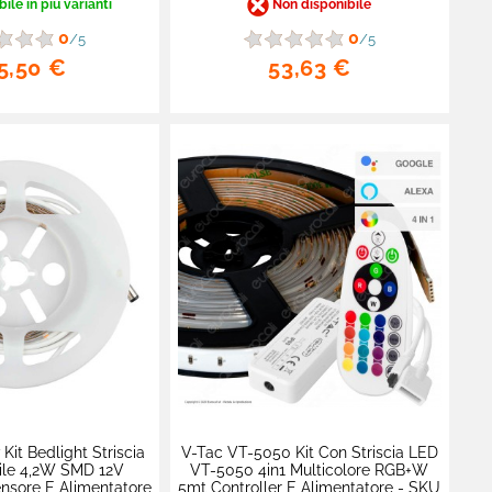
ile in più varianti
Non disponibile
0
0
/5
/5
5,50 €
53,63 €
Kit Bedlight Striscia
V-Tac VT-5050 Kit Con Striscia LED
ile 4,2W SMD 12V
VT-5050 4in1 Multicolore RGB+W
nsore E Alimentatore
5mt Controller E Alimentatore - SKU