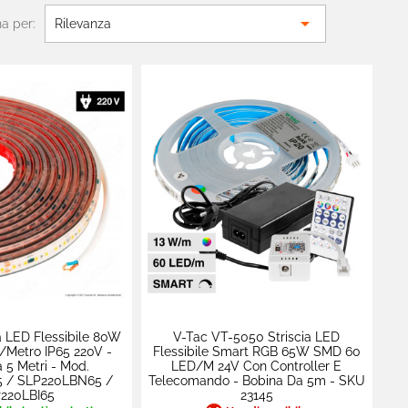

a per:
Rilevanza
 LED Flessibile 80W
V-Tac VT-5050 Striscia LED
metro IP65 220V -
Flessibile Smart RGB 65W SMD 60
 5 Metri - Mod.
LED/m 24V Con Controller E
 / SLP220LBN65 /
Telecomando - Bobina Da 5m - SKU
220LBI65
23145