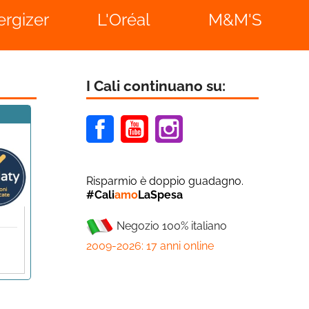
ergizer
L'Oréal
M&M'S
I Cali continuano su:
Facebook
Youtube
Instagram
Risparmio è doppio guadagno.
#Cali
amo
LaSpesa
Negozio 100% italiano
2009-2026: 17 anni online