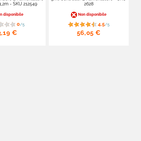
1,2m - SKU 212549
2628
 disponibile
Non disponibile
0
4.5
/5
/5
3,19 €
56,05 €