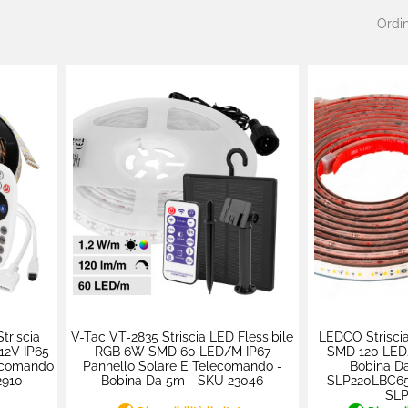
Ordin
triscia
V-Tac VT-2835 Striscia LED Flessibile
LEDCO Striscia
12V IP65
RGB 6W SMD 60 LED/m IP67
SMD 120 LED/
lecomando
Pannello Solare E Telecomando -
Bobina Da
2910
Bobina Da 5m - SKU 23046
SLP220LBC65
SLP