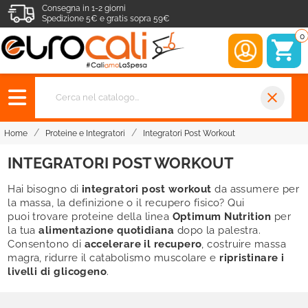
Consegna in 1-2 giorni
Spedizione 5€ e gratis sopra 59€
0
close
Home
Proteine e Integratori
Integratori Post Workout
INTEGRATORI POST WORKOUT
Hai bisogno di
integratori post workout
da assumere per
la massa, la definizione o il recupero fisico? Qui
puoi trovare proteine della linea
Optimum Nutrition
per
la tua
alimentazione quotidiana
dopo la palestra.
Consentono di
accelerare il recupero
, costruire massa
magra, ridurre il catabolismo muscolare e
ripristinare i
livelli di glicogeno
.