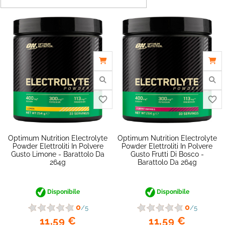
Optimum Nutrition Electrolyte
Optimum Nutrition Electrolyte
Powder Elettroliti In Polvere
Powder Elettroliti In Polvere
Gusto Limone - Barattolo Da
Gusto Frutti Di Bosco -
264g
Barattolo Da 264g
Disponibile
Disponibile
favorite_border
0
0
/5
/5
11,59 €
11,59 €