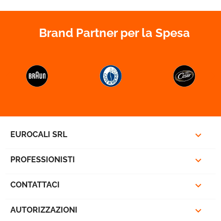
Brand Partner per la Spesa
favorite_border



EUROCALI SRL

PROFESSIONISTI

CONTATTACI

AUTORIZZAZIONI