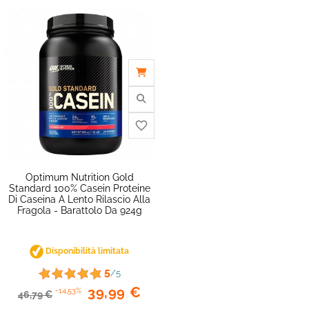
favorite_border
Optimum Nutrition Gold
Standard 100% Casein Proteine
Di Caseina A Lento Rilascio Alla
Fragola - Barattolo Da 924g
Disponibilità limitata
5
/5
39,99 €
-14,53%
46,79 €