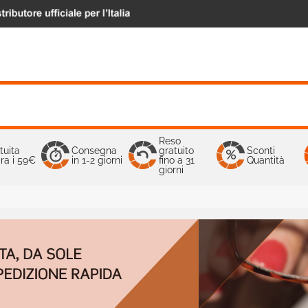
Reso
tuita
Consegna
gratuito
Sconti
ra i 59€
in 1-2 giorni
fino a 31
Quantità
giorni