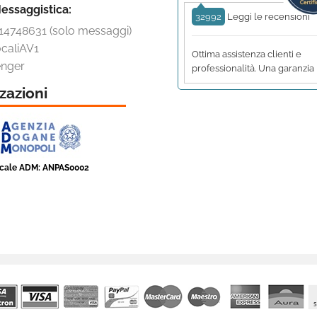
essaggistica:
32992
Leggi le recensioni
14748631 (solo messaggi)
caliAV1
Ottima assistenza clienti e
nger
professionalità. Una garanzia
zazioni
scale ADM: ANPAS0002