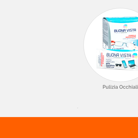

Novità
Omaggi E Coupon
Pulizia Occhial
-