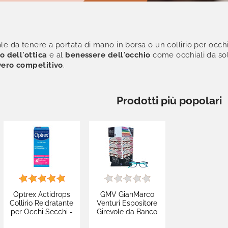
le da tenere a portata di mano in borsa o un collirio per occh
 dell'ottica
e al
benessere dell'occhio
come occhiali da sole
vero competitivo
.
Prodotti più popolari
Optrex Actidrops
GMV GianMarco
Collirio Reidratante
Venturi Espositore
per Occhi Secchi -
Girevole da Banco
Flacone da 10ml
con 24 Occhiali da