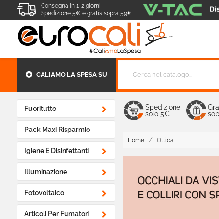
Consegna in 1-2 giorni
Spedizione 5€ e gratis sopra 59€
CALIAMO LA SPESA SU
Spedizione
Gra

Fuoritutto
solo 5€
sop
Pack Maxi Risparmio
Home
Ottica

Igiene E Disinfettanti

Illuminazione

Fotovoltaico

Articoli Per Fumatori