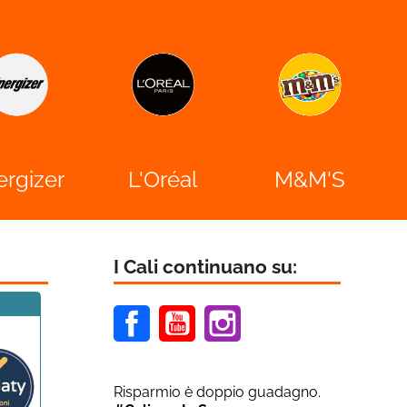

ergizer
L'Oréal
M&M'S
I Cali continuano su:
Facebook
Youtube
Instagram
Risparmio è doppio guadagno.