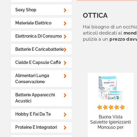

Sexy Shop
OTTICA

Materiale Elettrico
Hai bisogno di un occhia
articoli dedicati al
mondo

Elettronica Di Consumo
pulizia a un
prezzo dav

Batterie E Caricabatterie

Cialde E Capsule Caffè

Alimentari Lunga
Conservazione

Batterie Apparecchi
Acustici

Hobby E Fai Da Te
Buona Vista
Salviette Igienizzanti

Monouso per
Proteine E Integratori
Occhiali