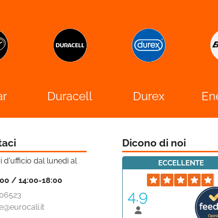
ar
Duracell
Durex
En
taci
Dicono di noi
i d'ufficio dal lunedì al
ECCELLENTE
:00 / 14:00-18:00
4.9
06523
e@eurocali.it