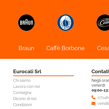

o
Braun
Caffè Borbone
Ces
Eurocali Srl
Contat
Chi siamo
Negli orar
venerdì:
Lavora con noi
09:00-13
Consegna
07146
Dicono di noi
vendit
Condizioni