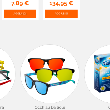
Lettura - mod.
7,89 €
134,95 €
KGMV150
AGGIUNGI
AGGIUNGI
ura
Occhiali Da Sole
C