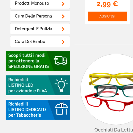
Smartphone Tablet
2,99 €

Prodotti Monouso
e PC - Confezione
da 54 pezzi

Cura Della Persona
AGGIUNGI

Detergenti E Pulizia

Cura Del Bimbo

Ottica
Occhiali da Lettura
Occhiali da Sole
Colliri
Pulizia Occhiali

Pet Care

Brand Partner Per La
Occhiali Da Lett
Spesa