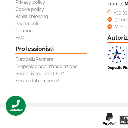
Privacy policy
Tramite
M
Cookie policy
+39 33
Whistleblowing
@Euro
Pagamenti
Messe
Coupon
Autoriz
FAQ
Professionisti
Eurocali4Partners
Dropshipping/Triangolazione
Deposito Fi
Sei un rivenditore LED?
Sei una tabaccheria?
Contattaci