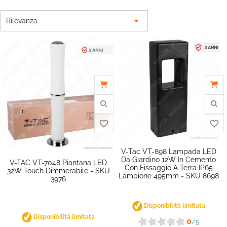

Rilevanza
V-Tac VT-898 Lampada LED
Da Giardino 12W In Cemento
V-TAC VT-7048 Piantana LED
Con Fissaggio A Terra IP65
32W Touch Dimmerabile - SKU
Lampione 495mm - SKU 8698
3976
favorite_border
Disponibilità limitata
Disponibilità limitata
0
/5