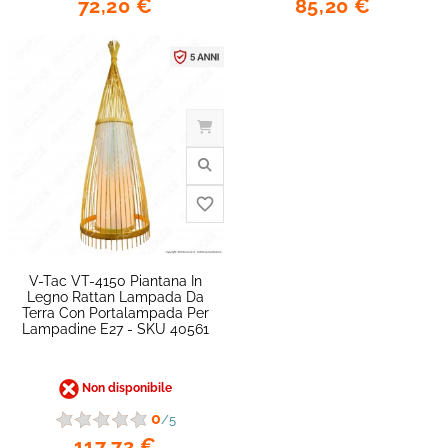
72,20 €
85,20 €
favorite_border
V-Tac VT-4150 Piantana In
Legno Rattan Lampada Da
Terra Con Portalampada Per
Lampadine E27 - SKU 40561
Non disponibile
0
/5
117,72 €