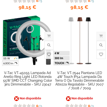
0
0
/5
/5
98,15 €
98,15 €
V-Tac VT-45055 Lampada Ad
V-Tac VT-7544 Piantana LED
Anello Ring Light LED Rotonda
4W Touch IP54 Lampada Da
55W SMD CCT Changing Color
Terra O Da Tavolo Dimmerabile
3in1 Dimmerabile - SKU 23047
Altezza Regolabile - SKU 7007
/ 7008 / 7009
Non disponibile
Non disponibile
0
0
/5
/5