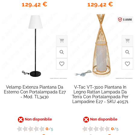
129,42 €
129,42 €
favorite_border
Velamp Extenza Piantana Da
V-Tac VT-3100 Piantana In
Esterno Con Portalampada E27
Legno Rattan Lampada Da
- Mod. TL3430
Terra Con Portalampada Per
Lampadine E27 - SKU 40571
Non disponibile
Non disponibile
0
0
/5
/5