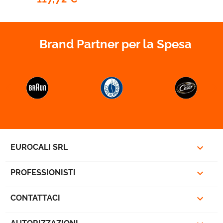
Brand Partner per la Spesa


favorite_border

EUROCALI SRL

PROFESSIONISTI

CONTATTACI