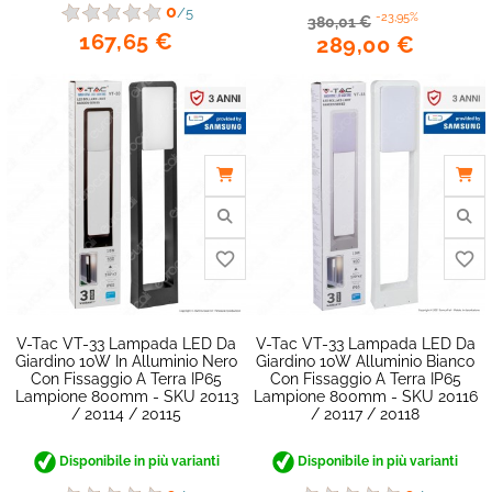
0
/5
-23,95%
380,01 €
167,65 €
289,00 €
V-Tac VT-33 Lampada LED Da
V-Tac VT-33 Lampada LED Da
Giardino 10W In Alluminio Nero
Giardino 10W Alluminio Bianco
Con Fissaggio A Terra IP65
Con Fissaggio A Terra IP65
Lampione 800mm - SKU 20113
Lampione 800mm - SKU 20116
/ 20114 / 20115
/ 20117 / 20118
Disponibile in più varianti
Disponibile in più varianti
favorite_border