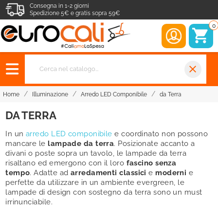
Consegna in 1-2 giorni
Spedizione 5€ e gratis sopra 59€
0
close
Home
Illuminazione
Arredo LED Componibile
da Terra
DA TERRA
In un
arredo LED componibile
e coordinato non possono
mancare le
lampade da terra
. Posizionate accanto a
divani o poste sopra un tavolo, le lampade da terra
risaltano ed emergono con il loro
fascino senza
tempo
. Adatte ad
arredamenti classici
e
moderni
e
perfette da utilizzare in un ambiente evergreen, le
lampade di design con sostegno da terra sono un must
irrinunciabile.